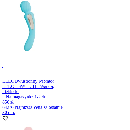
LELO
Dwustronny wibrator
LELO - SWITCH - Wanda,
niebieski
Na magazynie:
1-2
dni
856 zł
642 zł
Najniższa cena za ostatnie
30 dni.