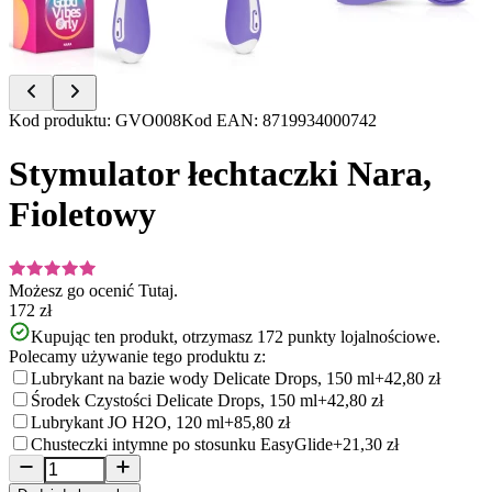
Item
Kod produktu
:
GVO008
Kod EAN
:
8719934000742
1
of
Stymulator łechtaczki Nara,
9
Fioletowy
Możesz go ocenić
Tutaj.
172 zł
Kupując ten produkt, otrzymasz
172
punkty lojalnościowe.
Polecamy używanie tego produktu z:
Lubrykant na bazie wody Delicate Drops, 150 ml
+42,80 zł
Środek Czystości Delicate Drops, 150 ml
+42,80 zł
Lubrykant JO H2O, 120 ml
+85,80 zł
Chusteczki intymne po stosunku EasyGlide
+21,30 zł