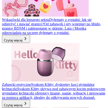
Wskazówki dla lepszego seksu
Dylematy z sypialni: Jak się
odprężyć i stawiać granice?
Od zabawek i gry wstępnej po libido,
granice BDSM i zakłopotanie w sklepie. Lara i Monika
odpowiadają na szczere dylematy z sypialni.
Czytaj więcej
Zabawki erotyczne
Svakom Klitty: dyskretny koci stymulator
łechtaczki
Svakom Klitty skrywa pod zabawnym kocim pokrowcem
stymulator łechtaczki oferujący lizanie, ssanie, wibracje i sterowanie
za pomocą aplikacji, idealny do odkrywania nowych doznań.
Czytaj więcej