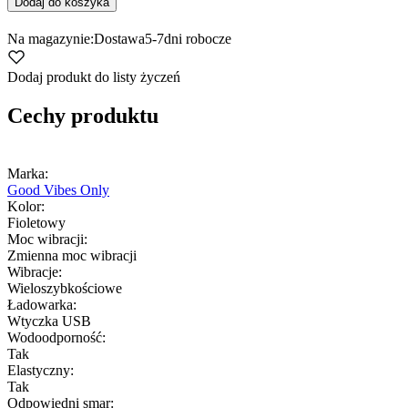
Dodaj do koszyka
Na magazynie:
Dostawa
5-7
dni robocze
Dodaj produkt do listy życzeń
Cechy produktu
Marka:
Good Vibes Only
Kolor:
Fioletowy
Moc wibracji:
Zmienna moc wibracji
Wibracje:
Wieloszybkościowe
Ładowarka:
Wtyczka USB
Wodoodporność:
Tak
Elastyczny:
Tak
Odpowiedni smar: