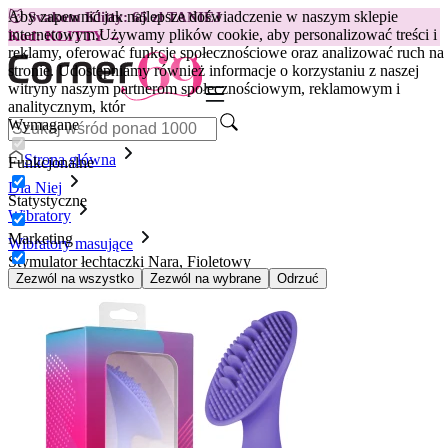
Aby zapewnić jak najlepsze doświadczenie w naszym sklepie
😽
Svakom Klitty: 65 zł TANIEJ
internetowym.
Używamy plików cookie, aby personalizować treści i
Kod: KLITTY →
reklamy, oferować funkcje społecznościowe oraz analizować ruch na
stronie. Udostępniamy również informacje o korzystaniu z naszej
witryny naszym partnerom społecznościowym, reklamowym i
analitycznym, któr
Wymagane
Strona główna
Funkcjonalne
Dla Niej
Statystyczne
Wibratory
Marketing
Wibratory masujące
Stymulator łechtaczki Nara, Fioletowy
Zezwól na wszystko
Zezwól na wybrane
Odrzuć