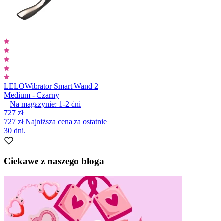
LELO
Wibrator Smart Wand 2
Medium - Czarny
Na magazynie:
1-2
dni
727 zł
727 zł
Najniższa cena za ostatnie
30 dni.
Ciekawe z naszego bloga