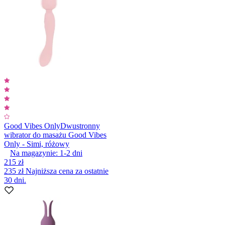
Good Vibes Only
Dwustronny
wibrator do masażu Good Vibes
Only - Simi, różowy
Na magazynie:
1-2
dni
215 zł
235 zł
Najniższa cena za ostatnie
30 dni.