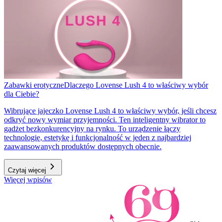
Zabawki erotyczne
Dlaczego Lovense Lush 4 to właściwy wybór
dla Ciebie?
Wibrujące jajeczko Lovense Lush 4 to właściwy wybór, jeśli chcesz
odkryć nowy wymiar przyjemności. Ten inteligentny wibrator to
gadżet bezkonkurencyjny na rynku. To urządzenie łączy
technologię, estetykę i funkcjonalność w jeden z najbardziej
zaawansowanych produktów dostępnych obecnie.
Czytaj więcej
Więcej wpisów