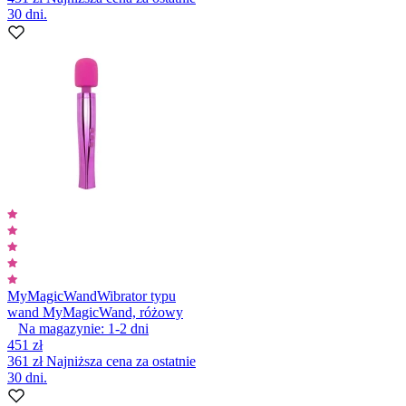
30 dni.
MyMagicWand
Wibrator typu
wand MyMagicWand, różowy
Na magazynie:
1-2
dni
451 zł
361 zł
Najniższa cena za ostatnie
30 dni.