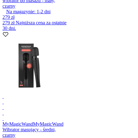
wibrator do masażu - mały,
czarny
Na magazynie:
1-2
dni
279 zł
279 zł
Najniższa cena za ostatnie
30 dni.
MyMagicWand
MyMagicWand
Wibrator masujący - średni,
czarny