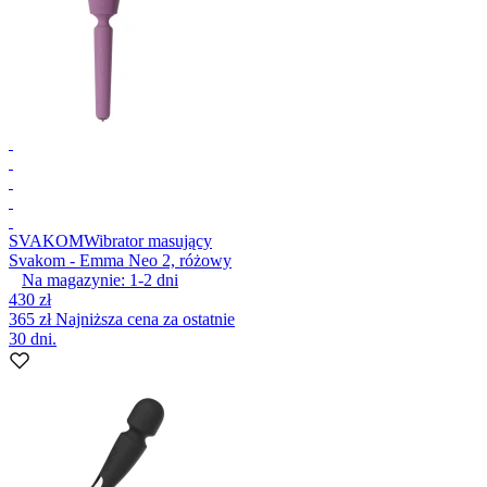
SVAKOM
Wibrator masujący
Svakom - Emma Neo 2, różowy
Na magazynie:
1-2
dni
430 zł
365 zł
Najniższa cena za ostatnie
30 dni.