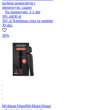
ruchem posuwistym i
obrotowym, czarny
Na magazynie:
1-2
dni
301 zł
430 zł
301 zł
Najniższa cena za ostatnie
30 dni.
30%
MyMagicWand
MyMagicWand