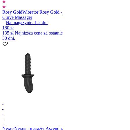
Rosy Gold
Wibrator Rosy Gold -
Curve Massager
Na magazynie:
1-2
dni
180 zł
135 zł
Najniższa cena za ostatnie
30 dni.
Nexus
Nexus - masażer Ascend z