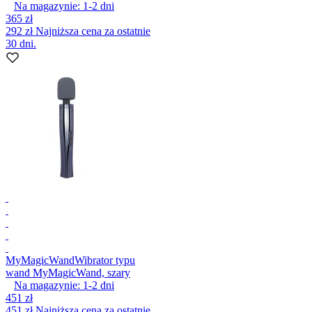
Na magazynie:
1-2
dni
365 zł
292 zł
Najniższa cena za ostatnie
30 dni.
MyMagicWand
Wibrator typu
wand MyMagicWand, szary
Na magazynie:
1-2
dni
451 zł
451 zł
Najniższa cena za ostatnie