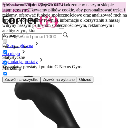
Aby zapewnić jak najlepsze doświadczenie w naszym sklepie
😽
Svakom Klitty: 65 zł TANIEJ
internetowym.
Używamy plików cookie, aby personalizować treści i
Kod: KLITTY →
reklamy, oferować funkcje społecznościowe oraz analizować ruch na
stronie. Udostępniamy również informacje o korzystaniu z naszej
witryny naszym partnerom społecznościowym, reklamowym i
analitycznym, któr
Wymagane
Strona główna
Funkcjonalne
Dla niego
Statystyczne
Stymulacja prostaty
Stymulator prostaty i punktu G Nexus Gyro
Marketing
Zezwól na wszystko
Zezwól na wybrane
Odrzuć