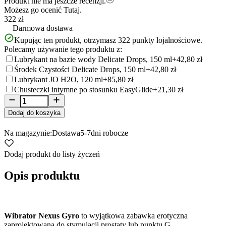
Produkt nie ma jeszcze recenzji.
Możesz go ocenić
Tutaj.
322 zł
Darmowa dostawa
Kupując ten produkt, otrzymasz
322
punkty lojalnościowe.
Polecamy używanie tego produktu z:
Lubrykant na bazie wody Delicate Drops, 150 ml
+42,80 zł
Środek Czystości Delicate Drops, 150 ml
+42,80 zł
Lubrykant JO H2O, 120 ml
+85,80 zł
Chusteczki intymne po stosunku EasyGlide
+21,30 zł
Dodaj do koszyka
Na magazynie:
Dostawa
5-7
dni robocze
Dodaj produkt do listy życzeń
Opis produktu
Wibrator Nexus Gyro
to wyjątkowa zabawka erotyczna
zaprojektowana do stymulacji prostaty lub punktu G.