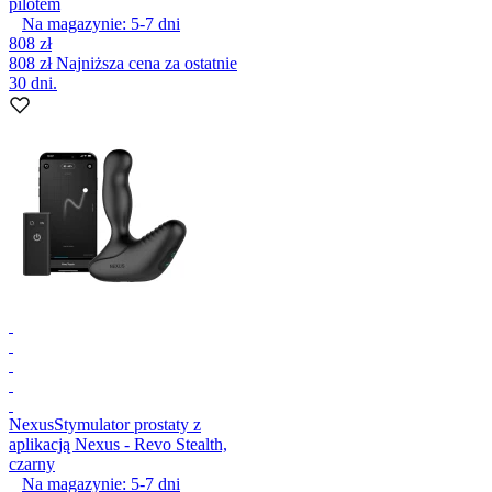
pilotem
Na magazynie:
5-7
dni
808 zł
808 zł
Najniższa cena za ostatnie
30 dni.
Nexus
Stymulator prostaty z
aplikacją Nexus - Revo Stealth,
czarny
Na magazynie:
5-7
dni