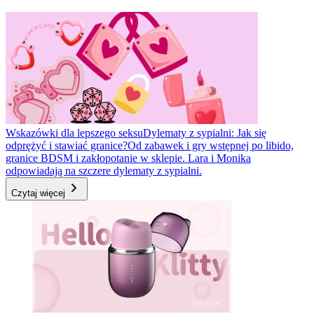
Wskazówki dla lepszego seksu
Dylematy z sypialni: Jak się
odprężyć i stawiać granice?
Od zabawek i gry wstępnej po libido,
granice BDSM i zakłopotanie w sklepie. Lara i Monika
odpowiadają na szczere dylematy z sypialni.
Czytaj więcej