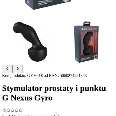
Item
Kod produktu
:
GYV01
Kod EAN
:
5060274221353
1
of
Stymulator prostaty i punktu
2
G Nexus Gyro