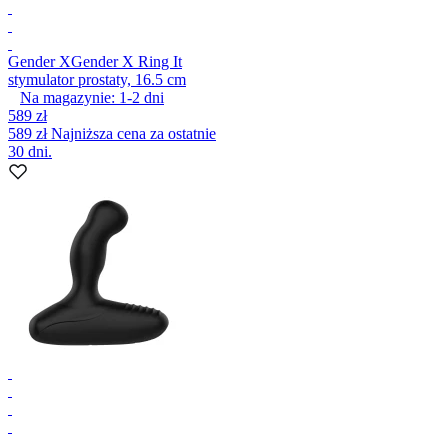
Gender X
Gender X Ring It
stymulator prostaty, 16.5 cm
Na magazynie:
1-2
dni
589 zł
589 zł
Najniższa cena za ostatnie
30 dni.