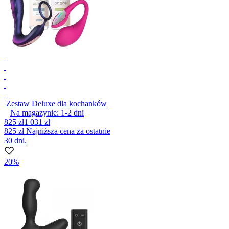
Zestaw Deluxe dla kochanków
Na magazynie:
1-2
dni
825 zł
1 031 zł
825 zł
Najniższa cena za ostatnie
30 dni.
20%