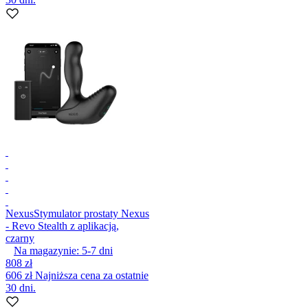
Nexus
Stymulator prostaty Nexus
- Revo Stealth z aplikacją,
czarny
Na magazynie:
5-7
dni
808 zł
606 zł
Najniższa cena za ostatnie
30 dni.