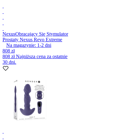
Nexus
Obracający Się Stymulator
Prostaty Nexus Revo Extreme
Na magazynie:
1-2
dni
808 zł
808 zł
Najniższa cena za ostatnie
30 dni.