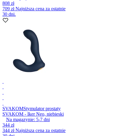
808 zł
709 zł
Najniższa cena za ostatnie
30 dni.
SVAKOM
Stymulator prostaty
SVAKOM - Iker Neo, niebieski
Na magazynie:
5-7
dni
344 zł
344 zł
Najniższa cena za ostatnie
30 dni.