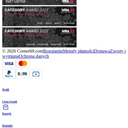
© 2026 Corner69.com
Regulamin
Metody płatności
Dostawa
Zwroty i
wymiana
Ochrona danych
Profil
Lista życzeń
Koszyk
Kontakt