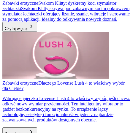
Zabawki erotyczne
Svakom Klitty: dyskretny koci stymulator
łechtaczki
Svakom Klitty skrywa pod zabawnym kocim pokrowcem
stymulator łechtaczki oferujący lizanie, ssanie, wibracje i sterowanie
za pomocą aplikacji, idealny do odkrywania nowych doznań.
Czytaj więcej
Zabawki erotyczne
Dlaczego Lovense Lush 4 to właściwy wybór
dla Ciebie?
Wibrujące jajeczko Lovense Lush 4 to właściwy wybór, jeśli chcesz
odkryć nowy wymiar przyjemności. Ten inteligentny wibrator to
gadżet bezkonkurencyjny na rynku. To urządzenie łączy
technologię, estetykę i funkcjonalność w jeden z najbardziej
zaawansowanych produktów dostępnych obecnie.