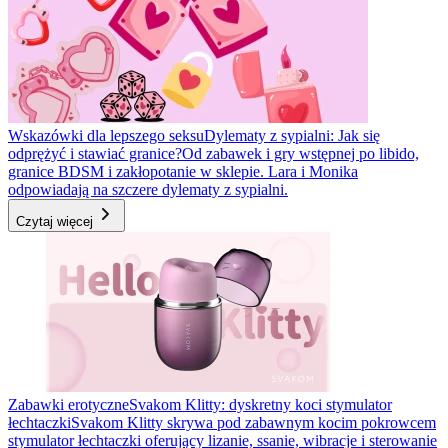
Wskazówki dla lepszego seksu
Dylematy z sypialni: Jak się
odprężyć i stawiać granice?
Od zabawek i gry wstępnej po libido,
granice BDSM i zakłopotanie w sklepie. Lara i Monika
odpowiadają na szczere dylematy z sypialni.
Czytaj więcej
Zabawki erotyczne
Svakom Klitty: dyskretny koci stymulator
łechtaczki
Svakom Klitty skrywa pod zabawnym kocim pokrowcem
stymulator łechtaczki oferujący lizanie, ssanie, wibracje i sterowanie