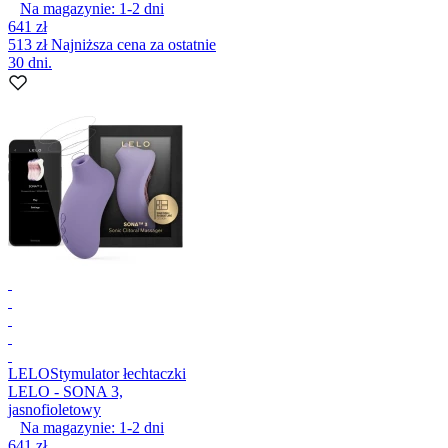
Na magazynie:
1-2
dni
641 zł
513 zł
Najniższa cena za ostatnie
30 dni.
LELO
Stymulator łechtaczki
LELO - SONA 3,
jasnofioletowy
Na magazynie:
1-2
dni
641 zł