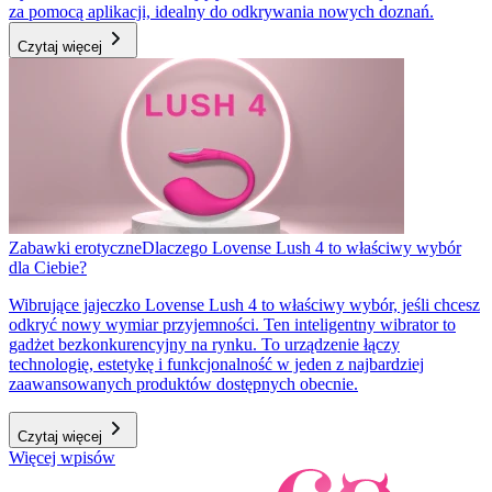
za pomocą aplikacji, idealny do odkrywania nowych doznań.
Czytaj więcej
Zabawki erotyczne
Dlaczego Lovense Lush 4 to właściwy wybór
dla Ciebie?
Wibrujące jajeczko Lovense Lush 4 to właściwy wybór, jeśli chcesz
odkryć nowy wymiar przyjemności. Ten inteligentny wibrator to
gadżet bezkonkurencyjny na rynku. To urządzenie łączy
technologię, estetykę i funkcjonalność w jeden z najbardziej
zaawansowanych produktów dostępnych obecnie.
Czytaj więcej
Więcej wpisów