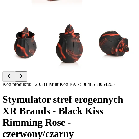
Item
Kod produktu
:
120381-Multi
Kod EAN
:
0848518054265
1
of
Stymulator stref erogennych
17
XR Brands - Black Kiss
Rimming Rose -
czerwony/czarny