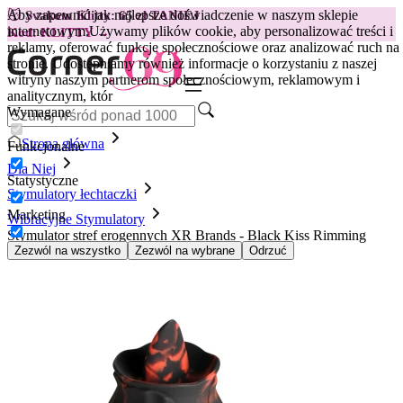
Aby zapewnić jak najlepsze doświadczenie w naszym sklepie
😽
Svakom Klitty: 65 zł TANIEJ
internetowym.
Używamy plików cookie, aby personalizować treści i
Kod: KLITTY →
reklamy, oferować funkcje społecznościowe oraz analizować ruch na
stronie. Udostępniamy również informacje o korzystaniu z naszej
witryny naszym partnerom społecznościowym, reklamowym i
analitycznym, któr
Wymagane
Strona główna
Funkcjonalne
Dla Niej
Statystyczne
Stymulatory łechtaczki
Marketing
Wibracyjne Stymulatory
Stymulator stref erogennych XR Brands - Black Kiss Rimming
Rose - czerwony/czarny
Zezwól na wszystko
Zezwól na wybrane
Odrzuć