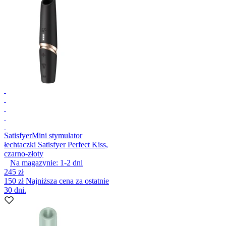
Satisfyer
Mini stymulator
łechtaczki Satisfyer Perfect Kiss,
czarno-złoty
Na magazynie:
1-2
dni
245 zł
150 zł
Najniższa cena za ostatnie
30 dni.