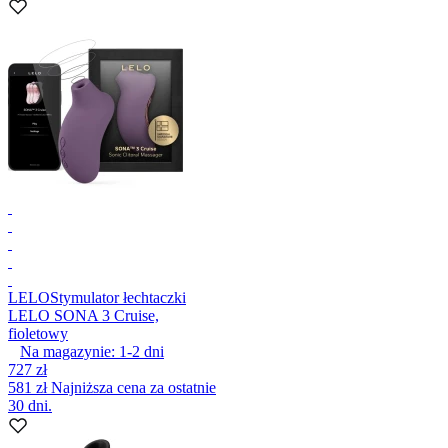
LELO
Stymulator łechtaczki
LELO SONA 3 Cruise,
fioletowy
Na magazynie:
1-2
dni
727 zł
581 zł
Najniższa cena za ostatnie
30 dni.