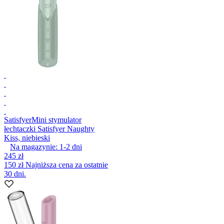
Satisfyer
Mini stymulator
łechtaczki Satisfyer Naughty
Kiss, niebieski
Na magazynie:
1-2
dni
245 zł
150 zł
Najniższa cena za ostatnie
30 dni.