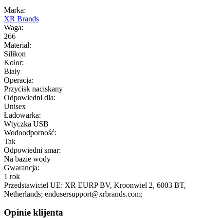
Marka:
XR Brands
Waga:
266
Materiał:
Silikon
Kolor:
Biały
Operacja:
Przycisk naciskany
Odpowiedni dla:
Unisex
Ładowarka:
Wtyczka USB
Wodoodporność:
Tak
Odpowiedni smar:
Na bazie wody
Gwarancja:
1 rok
Przedstawiciel UE:
XR EURP BV
, Kroonwiel 2
, 6003 BT
,
Netherlands;
endusersupport@xrbrands.com;
Opinie klijenta