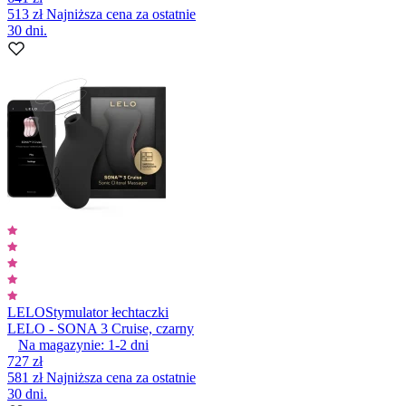
513 zł
Najniższa cena za ostatnie
30 dni.
LELO
Stymulator łechtaczki
LELO - SONA 3 Cruise, czarny
Na magazynie:
1-2
dni
727 zł
581 zł
Najniższa cena za ostatnie
30 dni.