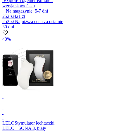
Explore Together Bundle -
wersja słoweńska
Na magazynie:
5-7
dni
252 zł
421 zł
252 zł
Najniższa cena za ostatnie
30 dni.
40%
LELO
Stymulator łechtaczki
LELO - SONA 3, biały