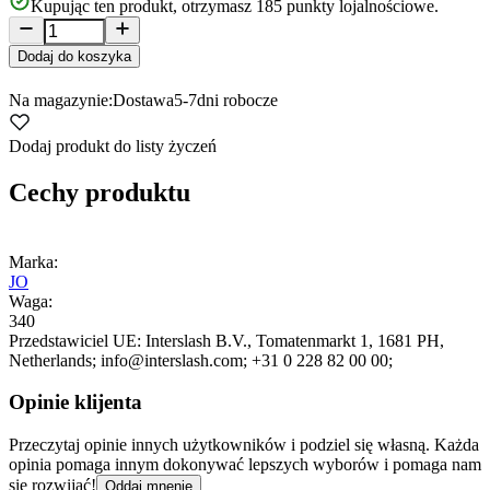
Kupując ten produkt, otrzymasz
185
punkty lojalnościowe.
Dodaj do koszyka
Na magazynie:
Dostawa
5-7
dni robocze
Dodaj produkt do listy życzeń
Cechy produktu
Marka:
JO
Waga:
340
Przedstawiciel UE:
Interslash B.V.
, Tomatenmarkt 1
, 1681 PH
,
Netherlands;
info@interslash.com;
+31 0 228 82 00 00;
Opinie klijenta
Przeczytaj opinie innych użytkowników i podziel się własną. Każda
opinia pomaga innym dokonywać lepszych wyborów i pomaga nam
się rozwijać!
Oddaj mnenje