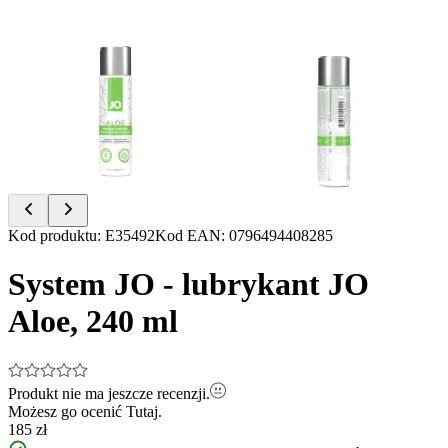
Item
Kod produktu
:
E35492
Kod EAN
:
0796494408285
1
of
System JO - lubrykant JO
2
Aloe, 240 ml
Produkt nie ma jeszcze recenzji.
Możesz go ocenić
Tutaj.
185 zł