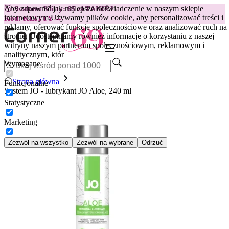
Aby zapewnić jak najlepsze doświadczenie w naszym sklepie
😽
Svakom Klitty: 65 zł TANIEJ
internetowym.
Używamy plików cookie, aby personalizować treści i
Kod: KLITTY →
reklamy, oferować funkcje społecznościowe oraz analizować ruch na
stronie. Udostępniamy również informacje o korzystaniu z naszej
witryny naszym partnerom społecznościowym, reklamowym i
analitycznym, któr
Wymagane
Strona główna
Funkcjonalne
System JO - lubrykant JO Aloe, 240 ml
Statystyczne
Marketing
Zezwól na wszystko
Zezwól na wybrane
Odrzuć