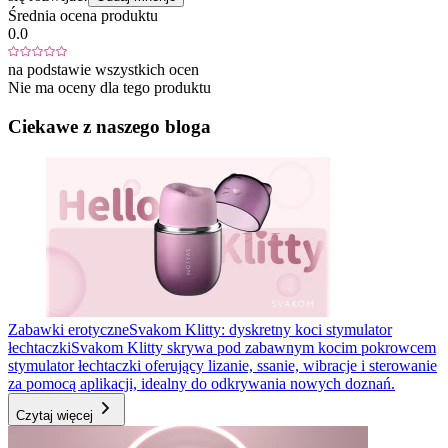
Średnia ocena produktu
0.0
na podstawie wszystkich ocen
Nie ma oceny dla tego produktu
Ciekawe z naszego bloga
Zabawki erotyczne
Svakom Klitty: dyskretny koci stymulator
łechtaczki
Svakom Klitty skrywa pod zabawnym kocim pokrowcem
stymulator łechtaczki oferujący lizanie, ssanie, wibracje i sterowanie
za pomocą aplikacji, idealny do odkrywania nowych doznań.
Czytaj więcej