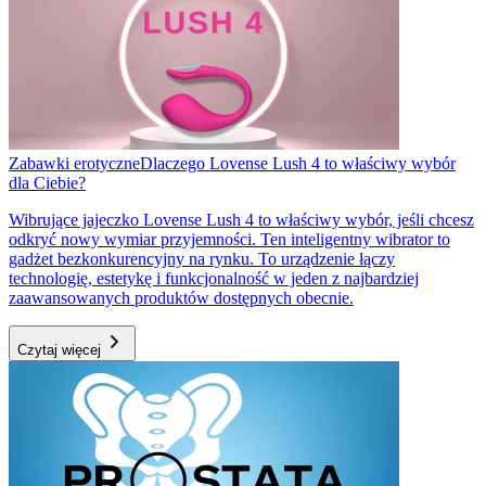
Zabawki erotyczne
Dlaczego Lovense Lush 4 to właściwy wybór
dla Ciebie?
Wibrujące jajeczko Lovense Lush 4 to właściwy wybór, jeśli chcesz
odkryć nowy wymiar przyjemności. Ten inteligentny wibrator to
gadżet bezkonkurencyjny na rynku. To urządzenie łączy
technologię, estetykę i funkcjonalność w jeden z najbardziej
zaawansowanych produktów dostępnych obecnie.
Czytaj więcej