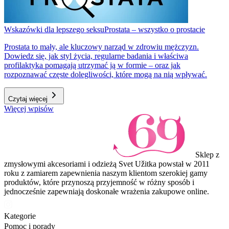
Wskazówki dla lepszego seksu
Prostata – wszystko o prostacie
Prostata to mały, ale kluczowy narząd w zdrowiu mężczyzn.
Dowiedz się, jak styl życia, regularne badania i właściwa
profilaktyka pomagają utrzymać ją w formie – oraz jak
rozpoznawać częste dolegliwości, które mogą na nią wpływać.
Czytaj więcej
Więcej wpisów
Sklep z
zmysłowymi akcesoriami i odzieżą Svet Užitka powstał w 2011
roku z zamiarem zapewnienia naszym klientom szerokiej gamy
produktów, które przynoszą przyjemność w różny sposób i
jednocześnie zapewniają doskonałe wrażenia zakupowe online.
Kategorie
Pomoc i porady