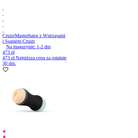
Cruizr
Masturbator z Wstrząsami
i Ssaniem Cruizr
Na magazynie:
1-2
dni
473 zł
473 zł
Najniższa cena za ostatnie
30 dni.