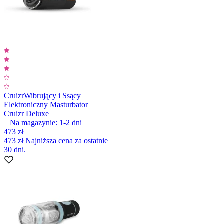
Cruizr
Wibrujący i Ssący
Elektroniczny Masturbator
Cruizr Deluxe
Na magazynie:
1-2
dni
473 zł
473 zł
Najniższa cena za ostatnie
30 dni.