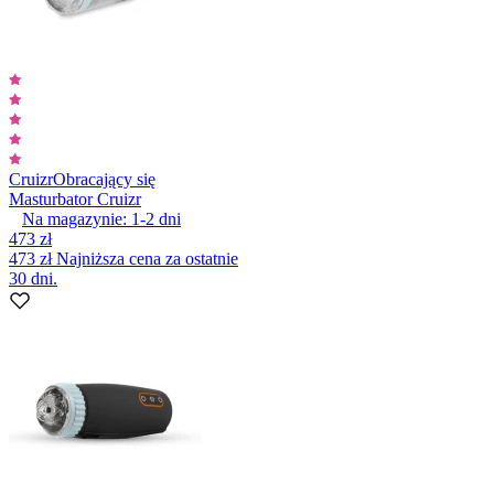
Cruizr
Obracający się
Masturbator Cruizr
Na magazynie:
1-2
dni
473 zł
473 zł
Najniższa cena za ostatnie
30 dni.