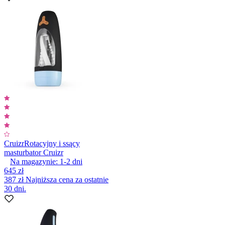
Cruizr
Rotacyjny i ssący
masturbator Cruizr
Na magazynie:
1-2
dni
645 zł
387 zł
Najniższa cena za ostatnie
30 dni.