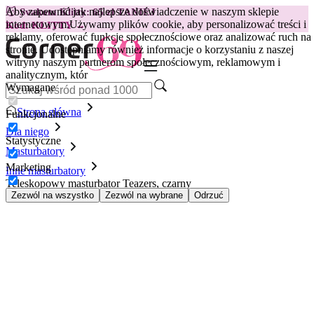
Aby zapewnić jak najlepsze doświadczenie w naszym sklepie
😽
Svakom Klitty: 65 zł TANIEJ
internetowym.
Używamy plików cookie, aby personalizować treści i
Kod: KLITTY →
reklamy, oferować funkcje społecznościowe oraz analizować ruch na
stronie. Udostępniamy również informacje o korzystaniu z naszej
witryny naszym partnerom społecznościowym, reklamowym i
analitycznym, któr
Wymagane
Strona główna
Funkcjonalne
Dla niego
Statystyczne
Masturbatory
Marketing
Inne masturbatory
Teleskopowy masturbator Teazers, czarny
Zezwól na wszystko
Zezwól na wybrane
Odrzuć