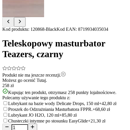
Item
Kod produktu
:
120868-Black
Kod EAN
:
8719934035034
1
of
Teleskopowy masturbator
10
Teazers, czarny
Produkt nie ma jeszcze recenzji.
Możesz go ocenić
Tutaj.
258 zł
Kupując ten produkt, otrzymasz
258
punkty lojalnościowe.
Polecamy używanie tego produktu z:
Lubrykant na bazie wody Delicate Drops, 150 ml
+42,80 zł
Proszek do Odzrażniania Masturbatora FPPR.
+68,60 zł
Lubrykant JO H2O, 120 ml
+85,80 zł
Chusteczki intymne po stosunku EasyGlide
+21,30 zł