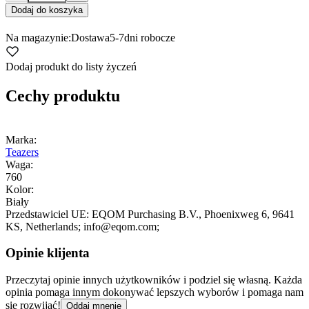
Dodaj do koszyka
Na magazynie:
Dostawa
5-7
dni robocze
Dodaj produkt do listy życzeń
Cechy produktu
Marka:
Teazers
Waga:
760
Kolor:
Biały
Przedstawiciel UE:
EQOM Purchasing B.V.
, Phoenixweg 6
, 9641
KS
, Netherlands;
info@eqom.com;
Opinie klijenta
Przeczytaj opinie innych użytkowników i podziel się własną. Każda
opinia pomaga innym dokonywać lepszych wyborów i pomaga nam
się rozwijać!
Oddaj mnenje