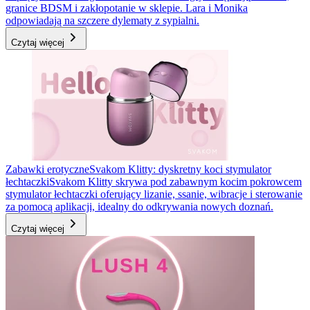
granice BDSM i zakłopotanie w sklepie. Lara i Monika
odpowiadają na szczere dylematy z sypialni.
Czytaj więcej
Zabawki erotyczne
Svakom Klitty: dyskretny koci stymulator
łechtaczki
Svakom Klitty skrywa pod zabawnym kocim pokrowcem
stymulator łechtaczki oferujący lizanie, ssanie, wibracje i sterowanie
za pomocą aplikacji, idealny do odkrywania nowych doznań.
Czytaj więcej