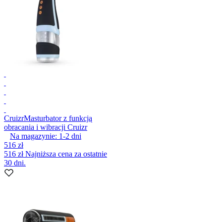
Cruizr
Masturbator z funkcją
obracania i wibracji Cruizr
Na magazynie:
1-2
dni
516 zł
516 zł
Najniższa cena za ostatnie
30 dni.