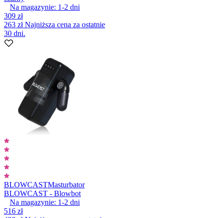
Na magazynie:
1-2
dni
309 zł
263 zł
Najniższa cena za ostatnie
30 dni.
BLOWCAST
Masturbator
BLOWCAST - Blowbot
Na magazynie:
1-2
dni
516 zł