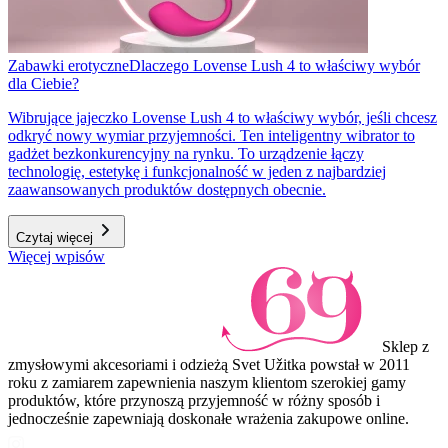
Zabawki erotyczne
Dlaczego Lovense Lush 4 to właściwy wybór
dla Ciebie?
Wibrujące jajeczko Lovense Lush 4 to właściwy wybór, jeśli chcesz
odkryć nowy wymiar przyjemności. Ten inteligentny wibrator to
gadżet bezkonkurencyjny na rynku. To urządzenie łączy
technologię, estetykę i funkcjonalność w jeden z najbardziej
zaawansowanych produktów dostępnych obecnie.
Czytaj więcej
Więcej wpisów
Sklep z
zmysłowymi akcesoriami i odzieżą Svet Užitka powstał w 2011
roku z zamiarem zapewnienia naszym klientom szerokiej gamy
produktów, które przynoszą przyjemność w różny sposób i
jednocześnie zapewniają doskonałe wrażenia zakupowe online.