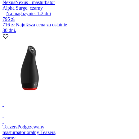
Nexus
Nexus - masturbator
Alpha Surge, czarny
Na magazynie:
1-2
dni
795 zł
716 zł
Najniższa cena za ostatnie
30 dni.
Teazers
Podgrzewany
masturbator oralny Teazers,
czarny