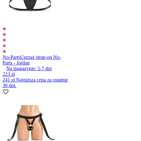
No-Parts
Uprząż strap-on No-
Parts - Jordan
Na magazynie:
5-7
dni
223 zł
241 zł
Najniższa cena za ostatnie
30 dni.