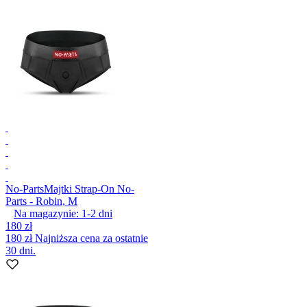
No-Parts
Majtki Strap-On No-
Parts - Robin, M
Na magazynie:
1-2
dni
180 zł
180 zł
Najniższa cena za ostatnie
30 dni.