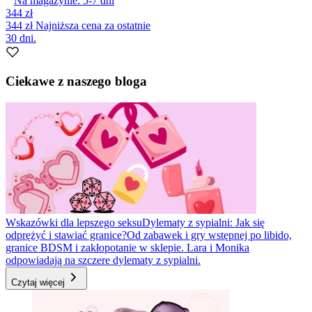
Na magazynie:
5-7
dni
344 zł
344 zł
Najniższa cena za ostatnie
30 dni.
Ciekawe z naszego bloga
Wskazówki dla lepszego seksu
Dylematy z sypialni: Jak się
odprężyć i stawiać granice?
Od zabawek i gry wstępnej po libido,
granice BDSM i zakłopotanie w sklepie. Lara i Monika
odpowiadają na szczere dylematy z sypialni.
Czytaj więcej