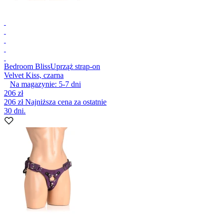
Bedroom Bliss
Uprząż strap-on
Velvet Kiss, czarna
Na magazynie:
5-7
dni
206 zł
206 zł
Najniższa cena za ostatnie
30 dni.