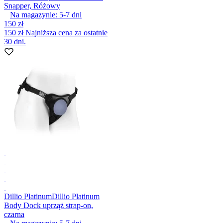
Snapper, Różowy
Na magazynie:
5-7
dni
150 zł
150 zł
Najniższa cena za ostatnie
30 dni.
Dillio Platinum
Dillio Platinum
Body Dock uprząż strap-on,
czarna