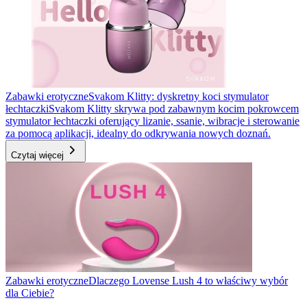
Zabawki erotyczne
Svakom Klitty: dyskretny koci stymulator
łechtaczki
Svakom Klitty skrywa pod zabawnym kocim pokrowcem
stymulator łechtaczki oferujący lizanie, ssanie, wibracje i sterowanie
za pomocą aplikacji, idealny do odkrywania nowych doznań.
Czytaj więcej
Zabawki erotyczne
Dlaczego Lovense Lush 4 to właściwy wybór
dla Ciebie?