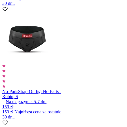
30 dni.
No-Parts
Strap-On figi No-Parts -
Robin, S
Na magazynie:
5-7
dni
159 zł
159 zł
Najniższa cena za ostatnie
30 dni.