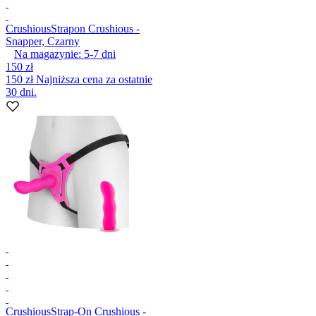
Crushious
Strapon Crushious -
Snapper, Czarny
Na magazynie:
5-7
dni
150 zł
150 zł
Najniższa cena za ostatnie
30 dni.
Crushious
Strap-On Crushious -