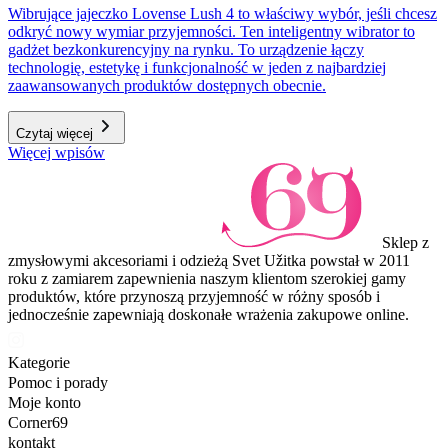
Wibrujące jajeczko Lovense Lush 4 to właściwy wybór, jeśli chcesz
odkryć nowy wymiar przyjemności. Ten inteligentny wibrator to
gadżet bezkonkurencyjny na rynku. To urządzenie łączy
technologię, estetykę i funkcjonalność w jeden z najbardziej
zaawansowanych produktów dostępnych obecnie.
Czytaj więcej
Więcej wpisów
Sklep z
zmysłowymi akcesoriami i odzieżą Svet Užitka powstał w 2011
roku z zamiarem zapewnienia naszym klientom szerokiej gamy
produktów, które przynoszą przyjemność w różny sposób i
jednocześnie zapewniają doskonałe wrażenia zakupowe online.
Kategorie
Pomoc i porady
Moje konto
Corner69
kontakt