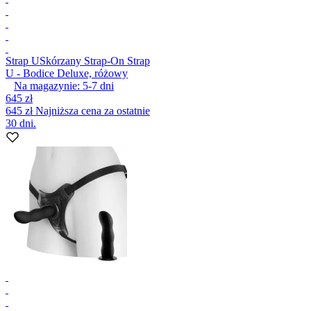
Strap U
Skórzany Strap-On Strap
U - Bodice Deluxe, różowy
Na magazynie:
5-7
dni
645 zł
645 zł
Najniższa cena za ostatnie
30 dni.