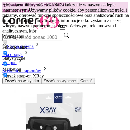
Aby zapewnić jak najlepsze doświadczenie w naszym sklepie
😽
Svakom Klitty: 65 zł TANIEJ
internetowym.
Używamy plików cookie, aby personalizować treści i
Kod: KLITTY →
reklamy, oferować funkcje społecznościowe oraz analizować ruch na
stronie. Udostępniamy również informacje o korzystaniu z naszej
witryny naszym partnerom społecznościowym, reklamowym i
analitycznym, któr
Wymagane
Strona główna
Funkcjonalne
Dla obojga
Statystyczne
Strapon
Marketing
Szelki do strap-onów
Uprząż strap-on XRay
Zezwól na wszystko
Zezwól na wybrane
Odrzuć