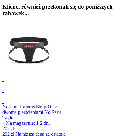
Klienci również przekonali się do poniższych
zabawek...
No-Parts
Harness Strap-On z
dwoma pierścieniami No-Parts -
Taylor
Na magazynie:
1-2
dni
202 zł
202 zł
Najniższa cena za ostatnie