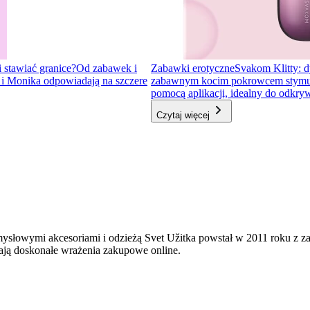
i stawiać granice?
Od zabawek i
Zabawki erotyczne
Svakom Klitty: d
a i Monika odpowiadają na szczere
zabawnym kocim pokrowcem stymulator
pomocą aplikacji, idealny do odkr
Czytaj więcej
mysłowymi akcesoriami i odzieżą Svet Užitka powstał w 2011 roku z 
ają doskonałe wrażenia zakupowe online.