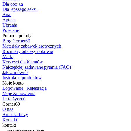
Dla obojga
Dla lepszego seksu
Anal
Apteka
Ubrania
Polecane
Pomoc i porady
Blog Corner69
Materiały zabawek erotycznych
Rozmiary odzieży i obuwia
Marki
Korzyści dla klientów
Najczęściej zadawane pytania (FAQ)
Jak zamówić?
Instrukcje produktów
Moje konto
Logowanie | Rejestracja
Moje zamówienia
Lista życzeń
Corner69
O nas
Ambasadorzy
Kontakt
kontakt