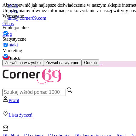
Aby zapewnić jak najlepsze doświadczenie w naszym sklepie intern
16,7k
Udostępniamy również informacje o korzystaniu z naszej witryny n
25,2k
Wymagane
info@corner69.com
O nas
Funkcjonalne
Blog
Statystyczne
Kontakt
Marketing
Polski
Zezwól na wszystko
Zezwól na wybrane
Odrzuć
😽
Svakom Klitty: 65 zł TANIEJ
Kod: KLITTY →
Profil
Lista życzeń
Dla Niej
Dla niego
Dla obojga
Dla lepszego seksu
Anal
Ap