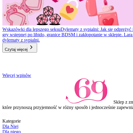
Wskazówki dla lepszego seksu
Dylematy z sypialni: Jak się odprężyć 
gry wstępnej po libido, granice BDSM i zakłopotanie w sklepie. Lar
dylematy z sypialni.
Czytaj więcej
Item
Więcej wpisów
1
of
3
Sklep z z
które przynoszą przyjemność w różny sposób i jednocześnie zapewni
Kategorie
Dla Niej
Dla niego