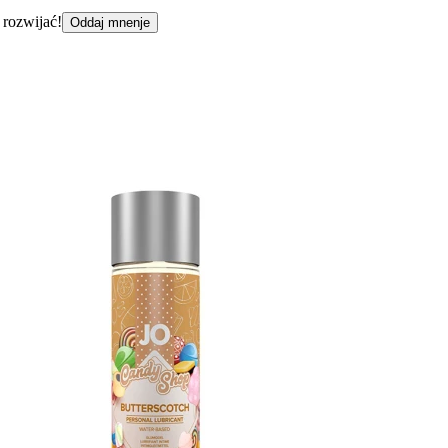
 rozwijać!
Oddaj mnenje