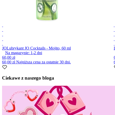
JO
Lubrykant JO Cocktails - Mojito, 60 ml
Na magazynie:
1-2
dni
60,00 zł
60,00 zł
Najniższa cena za ostatnie 30 dni.
Item
1
Ciekawe z naszego bloga
of
10