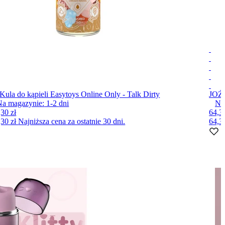
Kula do kąpieli Easytoys Online Only - Talk Dirty
JO
Że
Na magazynie:
1-2
dni
Na
,30 zł
64,30
,30 zł
Najniższa cena za ostatnie 30 dni.
64,3