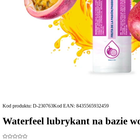
Kod produktu
:
D-230763
Kod EAN
:
8435565932459
Waterfeel lubrykant na bazie 