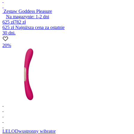
Zestaw Goddess Pleasure
Na magazynie:
1-2
dni
625 zł
782 zł
625 zł
Najniższa cena za ostatnie
30 dni.
20%
LELO
Dwustronny wibrator