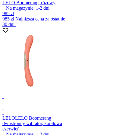
LELO Boomerang, różowy
Na magazynie:
1-2
dni
985 zł
985 zł
Najniższa cena za ostatnie
30 dni.
LELO
LELO Boomerang
dwustronny wibrator, koralowa
czerwień
Na magazynie:
1-2
dni