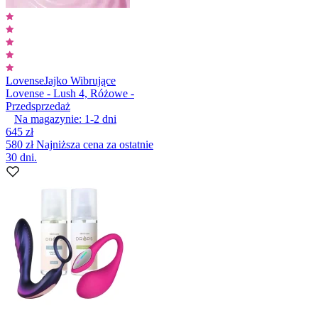
Lovense
Jajko Wibrujące
Lovense - Lush 4, Różowe -
Przedsprzedaż
Na magazynie:
1-2
dni
645 zł
580 zł
Najniższa cena za ostatnie
30 dni.