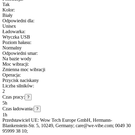
Tak
Kolor:
Biały
Odpowiedni dla:
Unisex
Ładowarka:
Wtyczka USB
Poziom hałasu:
Normalny
Odpowiedni smar:
Na bazie wody
Moc wibracji:
Zmienna moc wibracji
Operacja:
Przycisk naciskany
Liczba silników:
2
Czas pracy:
?
5h
Czas ładowania:
?
1h
Przedstawiciel UE:
Wow Tech Europe GmbH
, Hermann-
Blankenstein-Str. 5
, 10249
, Germany;
care@we-vibe.com;
0049 30
95999 38 10;