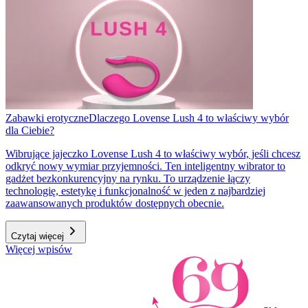
Zabawki erotyczne
Dlaczego Lovense Lush 4 to właściwy wybór
dla Ciebie?
Wibrujące jajeczko Lovense Lush 4 to właściwy wybór, jeśli chcesz
odkryć nowy wymiar przyjemności. Ten inteligentny wibrator to
gadżet bezkonkurencyjny na rynku. To urządzenie łączy
technologię, estetykę i funkcjonalność w jeden z najbardziej
zaawansowanych produktów dostępnych obecnie.
Czytaj więcej
Więcej wpisów