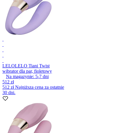
LELO
LELO Tiani Twist
wibrator dla par, fioletowy
Na magazynie:
5-7
dni
512 zł
512 zł
Najniższa cena za ostatnie
30 dni.