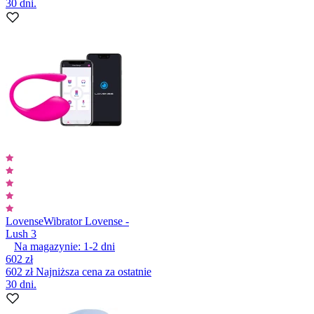
30 dni.
Lovense
Wibrator Lovense -
Lush 3
Na magazynie:
1-2
dni
602 zł
602 zł
Najniższa cena za ostatnie
30 dni.