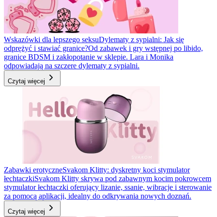
Wskazówki dla lepszego seksu
Dylematy z sypialni: Jak się
odprężyć i stawiać granice?
Od zabawek i gry wstępnej po libido,
granice BDSM i zakłopotanie w sklepie. Lara i Monika
odpowiadają na szczere dylematy z sypialni.
Czytaj więcej
Zabawki erotyczne
Svakom Klitty: dyskretny koci stymulator
łechtaczki
Svakom Klitty skrywa pod zabawnym kocim pokrowcem
stymulator łechtaczki oferujący lizanie, ssanie, wibracje i sterowanie
za pomocą aplikacji, idealny do odkrywania nowych doznań.
Czytaj więcej