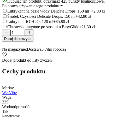
Kupując ten produkt, otrzymasz
425
punkty lojalnościowe.
Polecamy używanie tego produktu z:
Lubrykant na bazie wody Delicate Drops, 150 ml
+42,80 zł
Środek Czystości Delicate Drops, 150 ml
+42,80 zł
Lubrykant JO H2O, 120 ml
+85,80 zł
Chusteczki intymne po stosunku EasyGlide
+21,30 zł
Dodaj do koszyka
Na magazynie:
Dostawa
5-7
dni robocze
Dodaj produkt do listy życzeń
Cechy produktu
Marka:
We-Vibe
Waga:
235
Wodoodporność:
Tak
Penetracja: