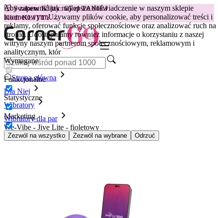
Aby zapewnić jak najlepsze doświadczenie w naszym sklepie
😽
Svakom Klitty: 65 zł TANIEJ
internetowym.
Używamy plików cookie, aby personalizować treści i
Kod: KLITTY →
reklamy, oferować funkcje społecznościowe oraz analizować ruch na
stronie. Udostępniamy również informacje o korzystaniu z naszej
witryny naszym partnerom społecznościowym, reklamowym i
analitycznym, któr
Wymagane
Strona główna
Funkcjonalne
Dla Niej
Statystyczne
Wibratory
Marketing
Wibratory dla par
We-Vibe - Jive Lite - fioletowy
Zezwól na wszystko
Zezwól na wybrane
Odrzuć