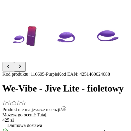
Item
Kod produktu
:
116605-Purple
Kod EAN
:
4251460624688
1
of
We-Vibe - Jive Lite - fioletowy
17
Produkt nie ma jeszcze recenzji.
Możesz go ocenić
Tutaj.
425 zł
Darmowa dostawa