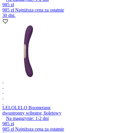
985 zł
985 zł
Najniższa cena za ostatnie
30 dni.
LELO
LELO Boomerang
dwustronny wibrator, fioletowy
Na magazynie:
1-2
dni
985 zł
985 zł
Najniższa cena za ostatnie