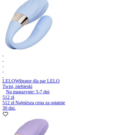
LELO
Wibrator dla par LELO
Twist, niebieski
Na magazynie:
5-7
dni
512 zł
512 zł
Najniższa cena za ostatnie
30 dni.