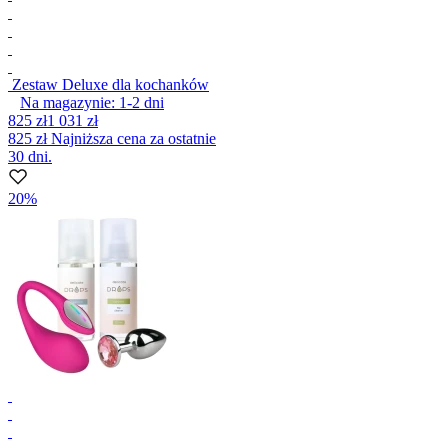
Zestaw Deluxe dla kochanków
Na magazynie:
1-2
dni
825 zł
1 031 zł
825 zł
Najniższa cena za ostatnie
30 dni.
20%