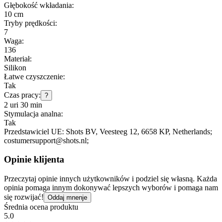
Głębokość wkładania:
10 cm
Tryby prędkości:
7
Waga:
136
Materiał:
Silikon
Łatwe czyszczenie:
Tak
Czas pracy:
?
2 uri 30 min
Stymulacja analna:
Tak
Przedstawiciel UE:
Shots BV
, Veesteeg 12
, 6658 KP
, Netherlands;
costumersupport@shots.nl;
Opinie klijenta
Przeczytaj opinie innych użytkowników i podziel się własną. Każda
opinia pomaga innym dokonywać lepszych wyborów i pomaga nam
się rozwijać!
Oddaj mnenje
Średnia ocena produktu
5.0