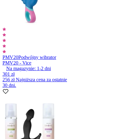
PMV20
Podwójny wibrator
PMV20 - Vice
Na magazynie:
1-2
dni
301 zł
256 zł
Najniższa cena za ostatnie
30 dni.