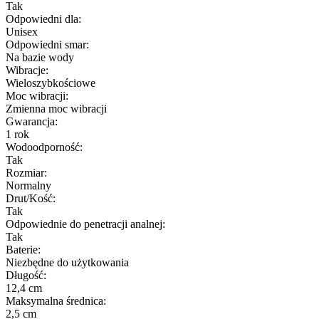
Tak
Odpowiedni dla:
Unisex
Odpowiedni smar:
Na bazie wody
Wibracje:
Wieloszybkościowe
Moc wibracji:
Zmienna moc wibracji
Gwarancja:
1 rok
Wodoodporność:
Tak
Rozmiar:
Normalny
Drut/Kość:
Tak
Odpowiednie do penetracji analnej:
Tak
Baterie:
Niezbędne do użytkowania
Długość:
12,4 cm
Maksymalna średnica:
2,5 cm