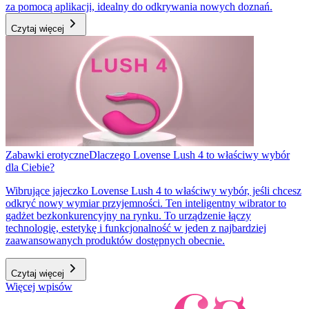
za pomocą aplikacji, idealny do odkrywania nowych doznań.
Czytaj więcej
Zabawki erotyczne
Dlaczego Lovense Lush 4 to właściwy wybór
dla Ciebie?
Wibrujące jajeczko Lovense Lush 4 to właściwy wybór, jeśli chcesz
odkryć nowy wymiar przyjemności. Ten inteligentny wibrator to
gadżet bezkonkurencyjny na rynku. To urządzenie łączy
technologię, estetykę i funkcjonalność w jeden z najbardziej
zaawansowanych produktów dostępnych obecnie.
Czytaj więcej
Więcej wpisów