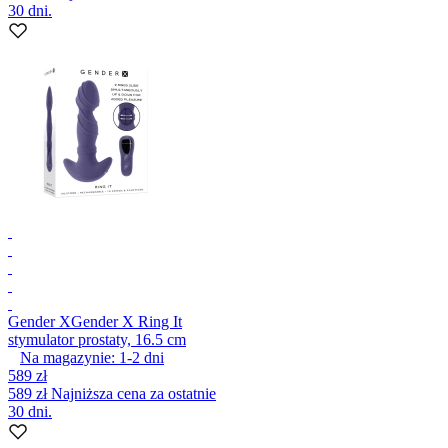
30 dni.
Gender X
Gender X Ring It
stymulator prostaty, 16.5 cm
Na magazynie:
1-2
dni
589 zł
589 zł
Najniższa cena za ostatnie
30 dni.