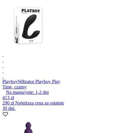
Playboy
Wibrator Playboy Play
Time, czarny
Na magazynie:
1-2
dni
413 zł
290 zł
Najniższa cena za ostatnie
30 dni.