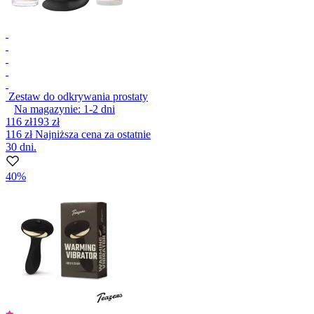
Zestaw do odkrywania prostaty
Na magazynie:
1-2
dni
116 zł
193 zł
116 zł
Najniższa cena za ostatnie
30 dni.
40%