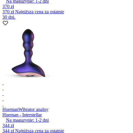
Na magazynie:
1-2
dni
370 zł
370 zł
Najniższa cena za ostatnie
30 dni.
Hueman
Wibrator analny
Hueman - Interstellar
Na magazynie:
1-2
dni
344 zł
344 zł
Najniższa cena za ostatnie