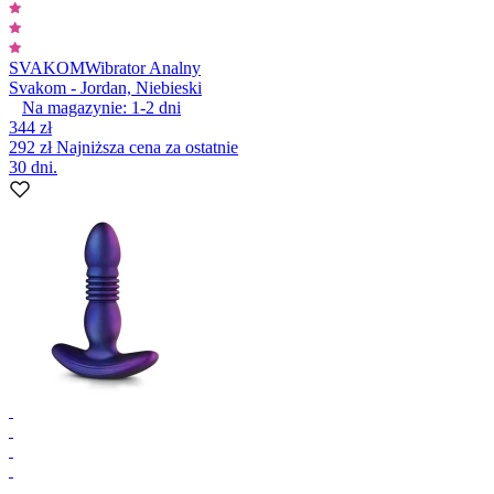
SVAKOM
Wibrator Analny
Svakom - Jordan, Niebieski
Na magazynie:
1-2
dni
344 zł
292 zł
Najniższa cena za ostatnie
30 dni.