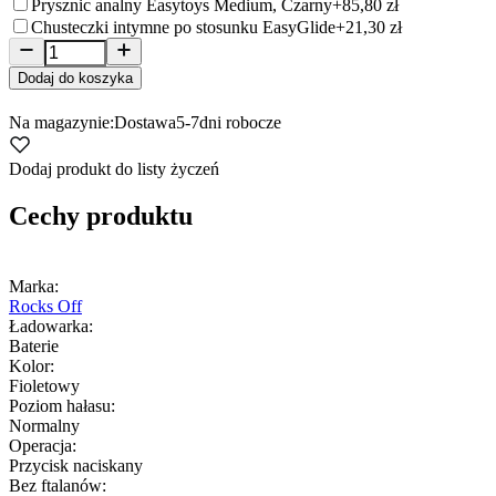
Prysznic analny Easytoys Medium, Czarny
+85,80 zł
Chusteczki intymne po stosunku EasyGlide
+21,30 zł
Dodaj do koszyka
Na magazynie:
Dostawa
5-7
dni robocze
Dodaj produkt do listy życzeń
Cechy produktu
Marka:
Rocks Off
Ładowarka:
Baterie
Kolor:
Fioletowy
Poziom hałasu:
Normalny
Operacja:
Przycisk naciskany
Bez ftalanów: