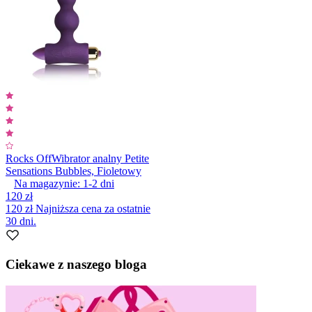
Rocks Off
Wibrator analny Petite
Sensations Bubbles, Fioletowy
Na magazynie:
1-2
dni
120 zł
120 zł
Najniższa cena za ostatnie
30 dni.
Ciekawe z naszego bloga