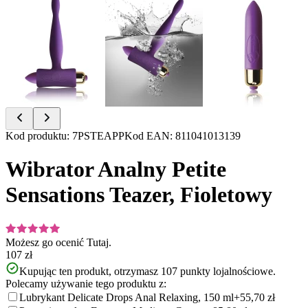
Item
Kod produktu
:
7PSTEAPP
Kod EAN
:
811041013139
1
of
Wibrator Analny Petite
3
Sensations Teazer, Fioletowy
Możesz go ocenić
Tutaj.
107 zł
Kupując ten produkt, otrzymasz
107
punkty lojalnościowe.
Polecamy używanie tego produktu z:
Lubrykant Delicate Drops Anal Relaxing, 150 ml
+55,70 zł