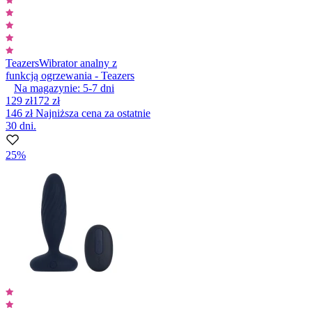
Teazers
Wibrator analny z
funkcją ogrzewania - Teazers
Na magazynie:
5-7
dni
129 zł
172 zł
146 zł
Najniższa cena za ostatnie
30 dni.
25%