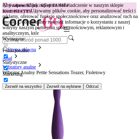
Aby zapewnić jak najlepsze doświadczenie w naszym sklepie
😽
Svakom Klitty: 65 zł TANIEJ
internetowym.
Używamy plików cookie, aby personalizować treści i
Kod: KLITTY →
reklamy, oferować funkcje społecznościowe oraz analizować ruch na
stronie. Udostępniamy również informacje o korzystaniu z naszej
witryny naszym partnerom społecznościowym, reklamowym i
analitycznym, któr
Wymagane
Strona główna
Funkcjonalne
Anal
Statystyczne
Wibratory analne
Wibrator Analny Petite Sensations Teazer, Fioletowy
Marketing
Zezwól na wszystko
Zezwól na wybrane
Odrzuć