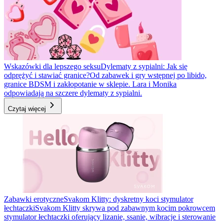
Wskazówki dla lepszego seksu
Dylematy z sypialni: Jak się
odprężyć i stawiać granice?
Od zabawek i gry wstępnej po libido,
granice BDSM i zakłopotanie w sklepie. Lara i Monika
odpowiadają na szczere dylematy z sypialni.
Czytaj więcej
Zabawki erotyczne
Svakom Klitty: dyskretny koci stymulator
łechtaczki
Svakom Klitty skrywa pod zabawnym kocim pokrowcem
stymulator łechtaczki oferujący lizanie, ssanie, wibracje i sterowanie