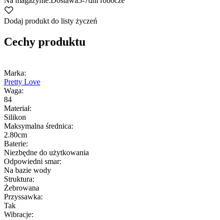
Na magazynie:
Dostawa
5-7
dni robocze
Dodaj produkt do listy życzeń
Cechy produktu
Marka:
Pretty Love
Waga:
84
Materiał:
Silikon
Maksymalna średnica:
2.80cm
Baterie:
Niezbędne do użytkowania
Odpowiedni smar:
Na bazie wody
Struktura:
Żebrowana
Przyssawka:
Tak
Wibracje: