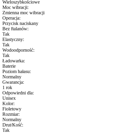
Wieloszybkościowe
Moc wibracji:
Zmienna moc wibracji
Operacja:
Przycisk naciskany
Bez ftalanów:
Tak
Elastyczny:
Tak
Wodoodporność:
Tak
Ładowarka:
Baterie
Poziom hałasu:
Normalny
Gwarancja:
1 rok
Odpowiedni dla:
Unisex
Kolor:
Fioletowy
Rozmiar:
Normalny
Drut/Kość:
Tak