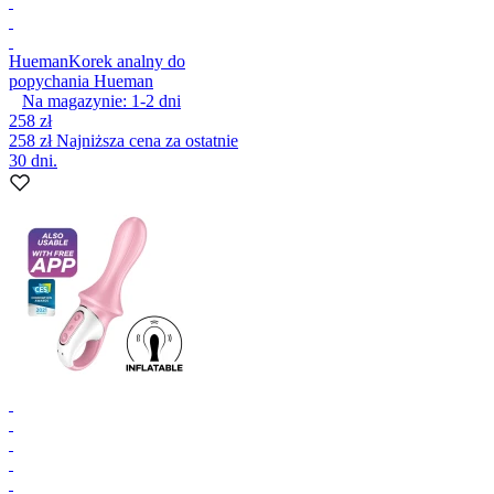
Hueman
Korek analny do
popychania Hueman
Na magazynie:
1-2
dni
258 zł
258 zł
Najniższa cena za ostatnie
30 dni.