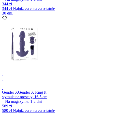
344 zł
344 zł
Najniższa cena za ostatnie
30 dni.
Gender X
Gender X Ring It
stymulator prostaty, 16.5 cm
Na magazynie:
1-2
dni
589 zł
589 zł
Najniższa cena za ostatnie