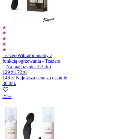
Teazers
Wibrator analny z
funkcją ogrzewania - Teazers
Na magazynie:
1-2
dni
129 zł
172 zł
146 zł
Najniższa cena za ostatnie
30 dni.
25%