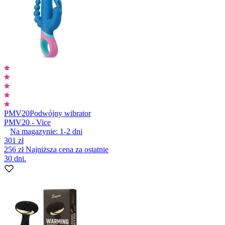
PMV20
Podwójny wibrator
PMV20 - Vice
Na magazynie:
1-2
dni
301 zł
256 zł
Najniższa cena za ostatnie
30 dni.