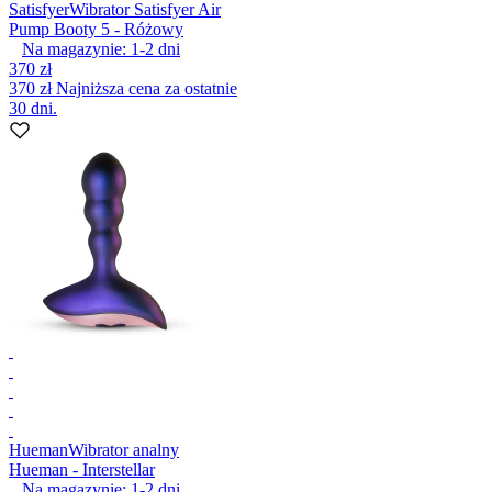
Satisfyer
Wibrator Satisfyer Air
Pump Booty 5 - Różowy
Na magazynie:
1-2
dni
370 zł
370 zł
Najniższa cena za ostatnie
30 dni.
Hueman
Wibrator analny
Hueman - Interstellar
Na magazynie:
1-2
dni