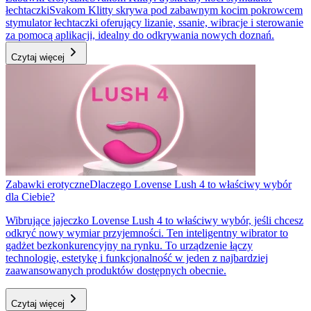
łechtaczki
Svakom Klitty skrywa pod zabawnym kocim pokrowcem
stymulator łechtaczki oferujący lizanie, ssanie, wibracje i sterowanie
za pomocą aplikacji, idealny do odkrywania nowych doznań.
Czytaj więcej
Zabawki erotyczne
Dlaczego Lovense Lush 4 to właściwy wybór
dla Ciebie?
Wibrujące jajeczko Lovense Lush 4 to właściwy wybór, jeśli chcesz
odkryć nowy wymiar przyjemności. Ten inteligentny wibrator to
gadżet bezkonkurencyjny na rynku. To urządzenie łączy
technologię, estetykę i funkcjonalność w jeden z najbardziej
zaawansowanych produktów dostępnych obecnie.
Czytaj więcej