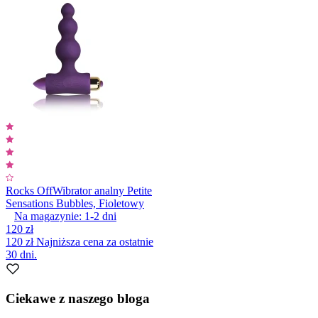
Rocks Off
Wibrator analny Petite
Sensations Bubbles, Fioletowy
Na magazynie:
1-2
dni
120 zł
120 zł
Najniższa cena za ostatnie
30 dni.
Ciekawe z naszego bloga