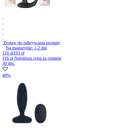
Zestaw do odkrywania prostaty
Na magazynie:
1-2
dni
116 zł
193 zł
116 zł
Najniższa cena za ostatnie
30 dni.
40%