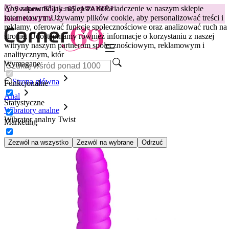
Aby zapewnić jak najlepsze doświadczenie w naszym sklepie
😽
Svakom Klitty: 65 zł TANIEJ
internetowym.
Używamy plików cookie, aby personalizować treści i
Kod: KLITTY →
reklamy, oferować funkcje społecznościowe oraz analizować ruch na
stronie. Udostępniamy również informacje o korzystaniu z naszej
witryny naszym partnerom społecznościowym, reklamowym i
analitycznym, któr
Wymagane
Strona główna
Funkcjonalne
Anal
Statystyczne
Wibratory analne
Wibrator analny Twist
Marketing
Zezwól na wszystko
Zezwól na wybrane
Odrzuć