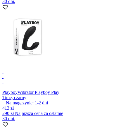
30 dni.
Playboy
Wibrator Playboy Play
Time, czarny
Na magazynie:
1-2
dni
413 zł
290 zł
Najniższa cena za ostatnie
30 dni.