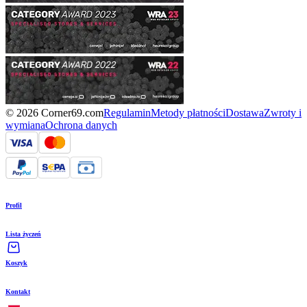
© 2026 Corner69.com
Regulamin
Metody płatności
Dostawa
Zwroty i
wymiana
Ochrona danych
Profil
Lista życzeń
Koszyk
Kontakt