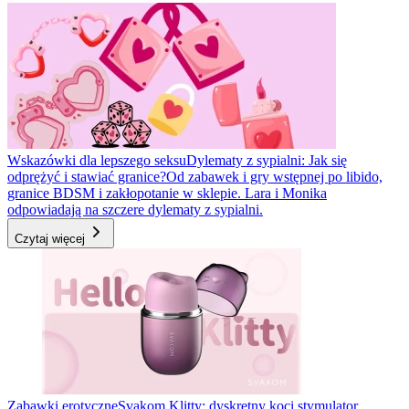
Wskazówki dla lepszego seksu
Dylematy z sypialni: Jak się
odprężyć i stawiać granice?
Od zabawek i gry wstępnej po libido,
granice BDSM i zakłopotanie w sklepie. Lara i Monika
odpowiadają na szczere dylematy z sypialni.
Czytaj więcej
Zabawki erotyczne
Svakom Klitty: dyskretny koci stymulator