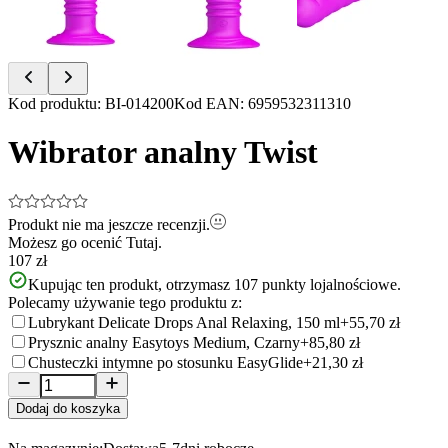
Item
Kod produktu
:
BI-014200
Kod EAN
:
6959532311310
1
of
Wibrator analny Twist
4
Produkt nie ma jeszcze recenzji.
Możesz go ocenić
Tutaj.
107 zł
Kupując ten produkt, otrzymasz
107
punkty lojalnościowe.
Polecamy używanie tego produktu z:
Lubrykant Delicate Drops Anal Relaxing, 150 ml
+55,70 zł
Prysznic analny Easytoys Medium, Czarny
+85,80 zł
Chusteczki intymne po stosunku EasyGlide
+21,30 zł
Dodaj do koszyka