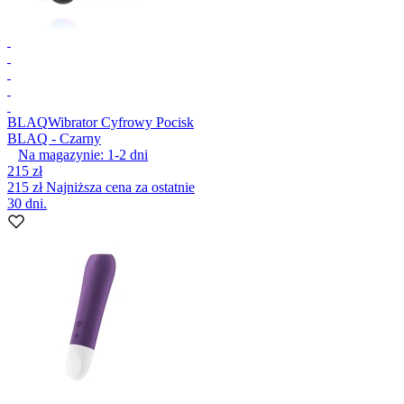
BLAQ
Wibrator Cyfrowy Pocisk
BLAQ - Czarny
Na magazynie:
1-2
dni
215 zł
215 zł
Najniższa cena za ostatnie
30 dni.