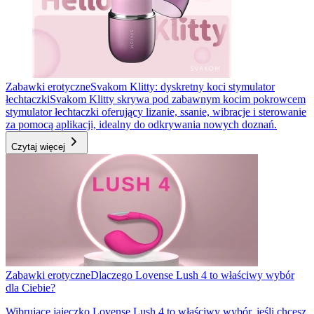
Zabawki erotyczne
Svakom Klitty: dyskretny koci stymulator
łechtaczki
Svakom Klitty skrywa pod zabawnym kocim pokrowcem
stymulator łechtaczki oferujący lizanie, ssanie, wibracje i sterowanie
za pomocą aplikacji, idealny do odkrywania nowych doznań.
Czytaj więcej
Zabawki erotyczne
Dlaczego Lovense Lush 4 to właściwy wybór
dla Ciebie?
Wibrujące jajeczko Lovense Lush 4 to właściwy wybór, jeśli chcesz