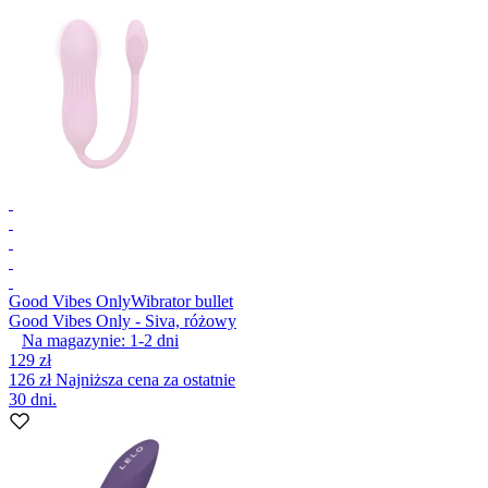
Good Vibes Only
Wibrator bullet
Good Vibes Only - Siva, różowy
Na magazynie:
1-2
dni
129 zł
126 zł
Najniższa cena za ostatnie
30 dni.