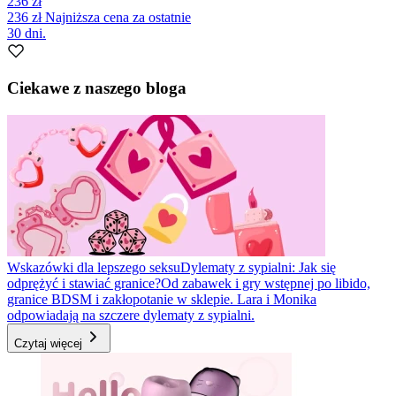
236 zł
236 zł
Najniższa cena za ostatnie
30 dni.
Ciekawe z naszego bloga
Wskazówki dla lepszego seksu
Dylematy z sypialni: Jak się
odprężyć i stawiać granice?
Od zabawek i gry wstępnej po libido,
granice BDSM i zakłopotanie w sklepie. Lara i Monika
odpowiadają na szczere dylematy z sypialni.
Czytaj więcej