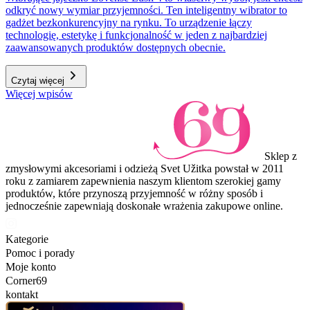
odkryć nowy wymiar przyjemności. Ten inteligentny wibrator to
gadżet bezkonkurencyjny na rynku. To urządzenie łączy
technologię, estetykę i funkcjonalność w jeden z najbardziej
zaawansowanych produktów dostępnych obecnie.
Czytaj więcej
Więcej wpisów
Sklep z
zmysłowymi akcesoriami i odzieżą Svet Užitka powstał w 2011
roku z zamiarem zapewnienia naszym klientom szerokiej gamy
produktów, które przynoszą przyjemność w różny sposób i
jednocześnie zapewniają doskonałe wrażenia zakupowe online.
Kategorie
Pomoc i porady
Moje konto
Corner69
kontakt