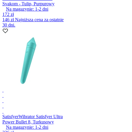
Svakom - Tulip, Purpurowy
Na magazynie:
1-2
dni
172 zł
146 zł
Najniższa cena za ostatnie
30 dni.
Satisfyer
Wibrator Satisfyer Ultra
Power Bullet 8, Turkusowy
Na magazynie:
1-2
dni