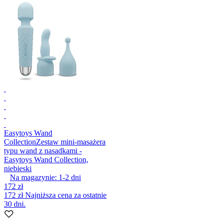
Easytoys Wand
Collection
Zestaw mini-masażera
typu wand z nasadkami -
Easytoys Wand Collection,
niebieski
Na magazynie:
1-2
dni
172 zł
172 zł
Najniższa cena za ostatnie
30 dni.