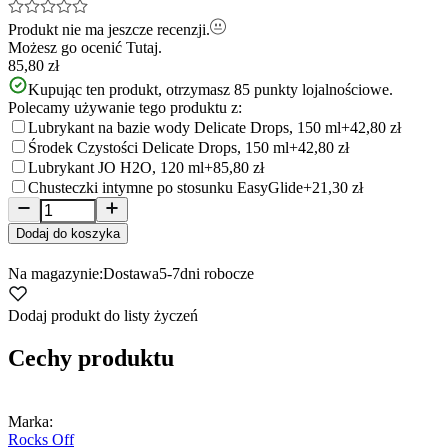
Produkt nie ma jeszcze recenzji.
Możesz go ocenić
Tutaj.
85,80 zł
Kupując ten produkt, otrzymasz
85
punkty lojalnościowe.
Polecamy używanie tego produktu z:
Lubrykant na bazie wody Delicate Drops, 150 ml
+42,80 zł
Środek Czystości Delicate Drops, 150 ml
+42,80 zł
Lubrykant JO H2O, 120 ml
+85,80 zł
Chusteczki intymne po stosunku EasyGlide
+21,30 zł
Dodaj do koszyka
Na magazynie:
Dostawa
5-7
dni robocze
Dodaj produkt do listy życzeń
Cechy produktu
Marka:
Rocks Off