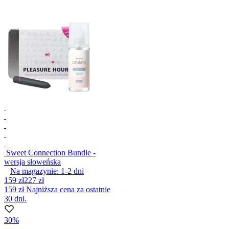
Sweet Connection Bundle -
wersja słoweńska
Na magazynie:
1-2
dni
159 zł
227 zł
159 zł
Najniższa cena za ostatnie
30 dni.
30%