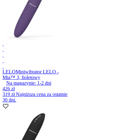
LELO
Miniwibrator LELO -
Mia™ 3, fioletowy
Na magazynie:
1-2
dni
426 zł
319 zł
Najniższa cena za ostatnie
30 dni.