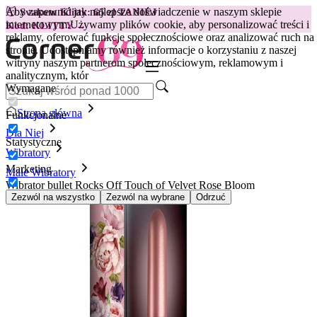
Aby zapewnić jak najlepsze doświadczenie w naszym sklepie
😽
Svakom Klitty: 65 zł TANIEJ
internetowym.
Używamy plików cookie, aby personalizować treści i
Kod: KLITTY →
reklamy, oferować funkcje społecznościowe oraz analizować ruch na
stronie. Udostępniamy również informacje o korzystaniu z naszej
witryny naszym partnerom społecznościowym, reklamowym i
analitycznym, któr
Wymagane
Strona główna
Funkcjonalne
Dla Niej
Statystyczne
Wibratory
Marketing
Małe Wibratory
Wibrator bullet Rocks Off Touch of Velvet Rose Bloom
Zezwól na wszystko
Zezwól na wybrane
Odrzuć