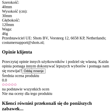
Szerokość:
40mm
Wysokość (cm):
30mm
Głębokość:
120mm
Waga:
46g
Przedstawiciel UE:
Shots BV
, Veesteeg 12
, 6658 KP
, Netherlands;
costumersupport@shots.nl;
Opinie klijenta
Przeczytaj opinie innych użytkowników i podziel się własną. Każda
opinia pomaga innym dokonywać lepszych wyborów i pomaga nam
się rozwijać!
Oddaj mnenje
Średnia ocena produktu
0.0
na podstawie wszystkich ocen
Nie ma oceny dla tego produktu
Klienci również przekonali się do poniższych
zabawek...