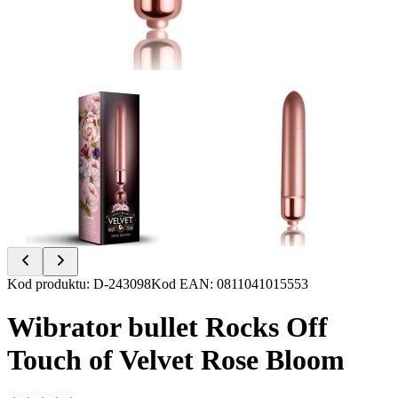
Item
Kod produktu
:
D-243098
Kod EAN
:
0811041015553
1
of
Wibrator bullet Rocks Off
2
Touch of Velvet Rose Bloom