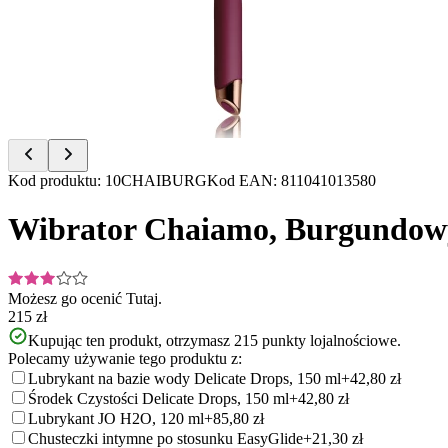
of
3
Item
Kod produktu
:
10CHAIBURG
Kod EAN
:
811041013580
1
of
Wibrator Chaiamo, Burgundow
3
Możesz go ocenić
Tutaj.
215 zł
Kupując ten produkt, otrzymasz
215
punkty lojalnościowe.
Polecamy używanie tego produktu z:
Lubrykant na bazie wody Delicate Drops, 150 ml
+42,80 zł
Środek Czystości Delicate Drops, 150 ml
+42,80 zł
Lubrykant JO H2O, 120 ml
+85,80 zł
Chusteczki intymne po stosunku EasyGlide
+21,30 zł