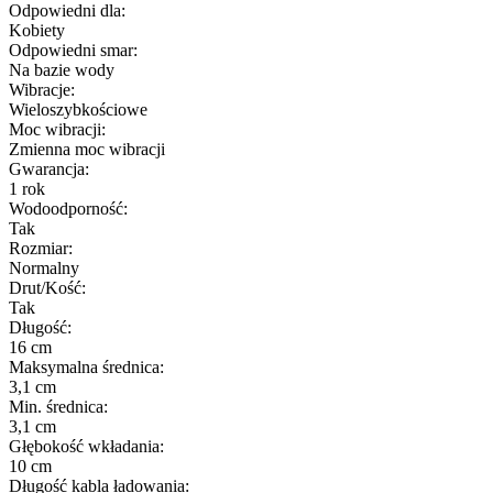
Odpowiedni dla:
Kobiety
Odpowiedni smar:
Na bazie wody
Wibracje:
Wieloszybkościowe
Moc wibracji:
Zmienna moc wibracji
Gwarancja:
1 rok
Wodoodporność:
Tak
Rozmiar:
Normalny
Drut/Kość:
Tak
Długość:
16 cm
Maksymalna średnica:
3,1 cm
Min. średnica:
3,1 cm
Głębokość wkładania:
10 cm
Długość kabla ładowania: