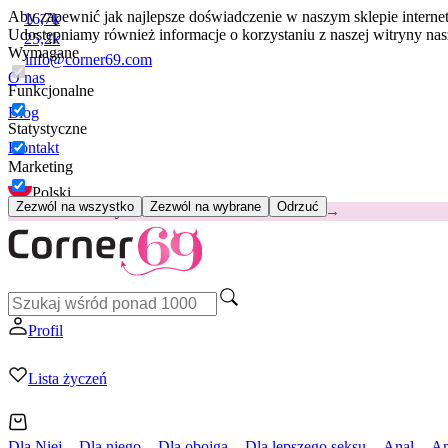
Aby zapewnić jak najlepsze doświadczenie w naszym sklepie intern
16,7k
Udostępniamy również informacje o korzystaniu z naszej witryny n
25,2k
Wymagane
info@corner69.com
O nas
Funkcjonalne
Blog
Statystyczne
Kontakt
Marketing
Polski
Zezwól na wszystko
Zezwól na wybrane
Odrzuć
😽
Svakom Klitty: 65 zł TANIEJ
Kod: KLITTY →
Profil
Lista życzeń
Dla Niej
Dla niego
Dla obojga
Dla lepszego seksu
Anal
Ap