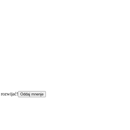
 rozwijać!
Oddaj mnenje