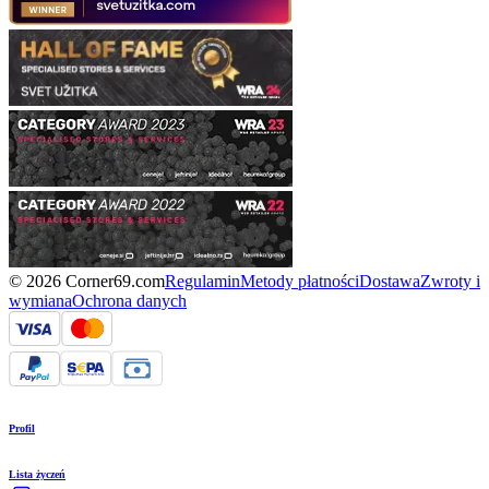
© 2026 Corner69.com
Regulamin
Metody płatności
Dostawa
Zwroty i
wymiana
Ochrona danych
Profil
Lista życzeń