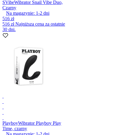
SVibe
Wibrator Snail Vibe Duo,
Czarny
Na magazynie:
1-2
dni
516 zł
516 zł
Najniższa cena za ostatnie
30 dni.
Playboy
Wibrator Playboy Play
Time, czarny
Na magazynie:
1-2
dni