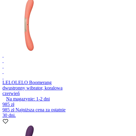
LELO
LELO Boomerang
dwustronny wibrator, koralowa
czerwień
Na magazynie:
1-2
dni
985 zł
985 zł
Najniższa cena za ostatnie
30 dni.