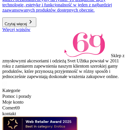
technologię, estetykę i funkcjonalność w jeden z najbardziej
zaawansowanych produktów dostępnych obecnie.
Czytaj więcej
Więcej wpisów
Sklep z
zmysłowymi akcesoriami i odzieżą Svet Užitka powstał w 2011
roku z zamiarem zapewnienia naszym klientom szerokiej gamy
produktów, które przynoszą przyjemność w różny sposób i
jednocześnie zapewniają doskonałe wrażenia zakupowe online.
Kategorie
Pomoc i porady
Moje konto
Corner69
kontakt