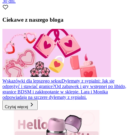
30 dni.
Ciekawe z naszego bloga
Wskazówki dla lepszego seksu
Dylematy z sypialni: Jak się
odprężyć i stawiać granice?
Od zabawek i gry wstępnej po libido,
granice BDSM i zakłopotanie w sklepie. Lara i Monika
odpowiadają na szczere dylematy z sypialni.
Czytaj więcej