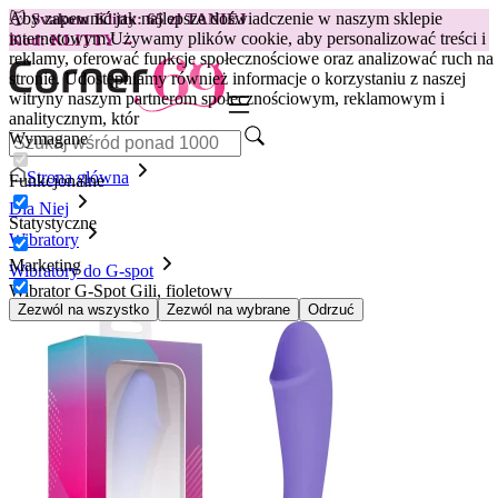
Aby zapewnić jak najlepsze doświadczenie w naszym sklepie
😽
Svakom Klitty: 65 zł TANIEJ
internetowym.
Używamy plików cookie, aby personalizować treści i
Kod: KLITTY →
reklamy, oferować funkcje społecznościowe oraz analizować ruch na
stronie. Udostępniamy również informacje o korzystaniu z naszej
witryny naszym partnerom społecznościowym, reklamowym i
analitycznym, któr
Wymagane
Strona główna
Funkcjonalne
Dla Niej
Statystyczne
Wibratory
Marketing
Wibratory do G-spot
Wibrator G-Spot Gili, fioletowy
Zezwól na wszystko
Zezwól na wybrane
Odrzuć