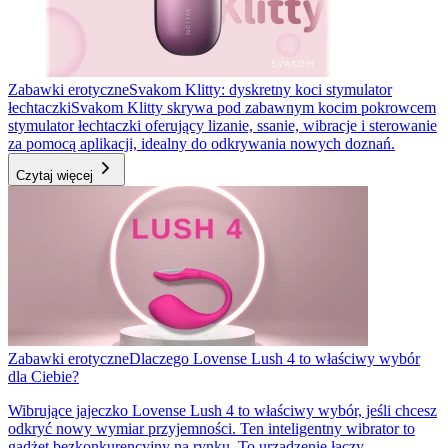
Zabawki erotyczne
Svakom Klitty: dyskretny koci stymulator
łechtaczki
Svakom Klitty skrywa pod zabawnym kocim pokrowcem
stymulator łechtaczki oferujący lizanie, ssanie, wibracje i sterowanie
za pomocą aplikacji, idealny do odkrywania nowych doznań.
Czytaj więcej
Zabawki erotyczne
Dlaczego Lovense Lush 4 to właściwy wybór
dla Ciebie?
Wibrujące jajeczko Lovense Lush 4 to właściwy wybór, jeśli chcesz
odkryć nowy wymiar przyjemności. Ten inteligentny wibrator to
gadżet bezkonkurencyjny na rynku. To urządzenie łączy