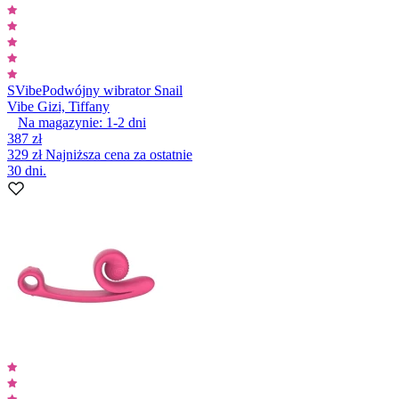
SVibe
Podwójny wibrator Snail
Vibe Gizi, Tiffany
Na magazynie:
1-2
dni
387 zł
329 zł
Najniższa cena za ostatnie
30 dni.