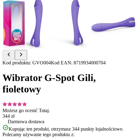
Item
Kod produktu
:
GVO004
Kod EAN
:
8719934000704
1
of
Wibrator G-Spot Gili,
8
fioletowy
Możesz go ocenić
Tutaj.
344 zł
Darmowa dostawa
Kupując ten produkt, otrzymasz
344
punkty lojalnościowe.
Polecamy używanie tego produktu z: