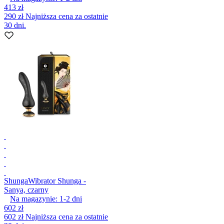
413 zł
290 zł
Najniższa cena za ostatnie
30 dni.
Shunga
Wibrator Shunga -
Sanya, czarny
Na magazynie:
1-2
dni
602 zł
602 zł
Najniższa cena za ostatnie