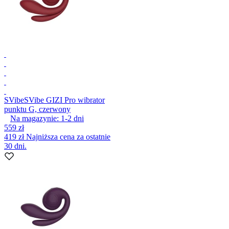
SVibe
SVibe GIZI Pro wibrator
punktu G, czerwony
Na magazynie:
1-2
dni
559 zł
419 zł
Najniższa cena za ostatnie
30 dni.