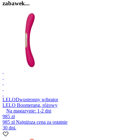
zabawek...
LELO
Dwustronny wibrator
LELO Boomerang, różowy
Na magazynie:
1-2
dni
985 zł
985 zł
Najniższa cena za ostatnie
30 dni.