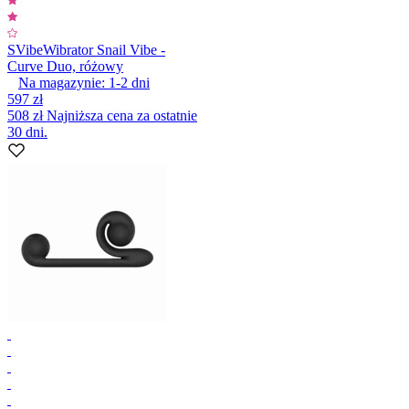
SVibe
Wibrator Snail Vibe -
Curve Duo, różowy
Na magazynie:
1-2
dni
597 zł
508 zł
Najniższa cena za ostatnie
30 dni.