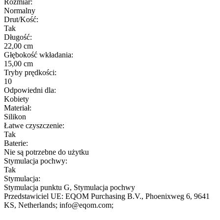
Rozmiar:
Normalny
Drut/Kość:
Tak
Długość:
22,00 cm
Głębokość wkładania:
15,00 cm
Tryby prędkości:
10
Odpowiedni dla:
Kobiety
Materiał:
Silikon
Łatwe czyszczenie:
Tak
Baterie:
Nie są potrzebne do użytku
Stymulacja pochwy:
Tak
Stymulacja:
Stymulacja punktu G, Stymulacja pochwy
Przedstawiciel UE:
EQOM Purchasing B.V.
, Phoenixweg 6
, 9641
KS
, Netherlands;
info@eqom.com;