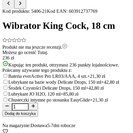
Item
Kod produktu
:
5406-21
Kod EAN
:
603912737769
1
of
Wibrator King Cock, 18 cm
5
Produkt nie ma jeszcze recenzji.
Możesz go ocenić
Tutaj.
236 zł
Kupując ten produkt, otrzymasz
236
punkty lojalnościowe.
Polecamy używanie tego produktu z:
Bateria everActive Pro LR03/AAA, 4 szt.
+21,30 zł
Lubrykant na bazie wody Delicate Drops, 150 ml
+42,80 zł
Środek Czystości Delicate Drops, 150 ml
+42,80 zł
Lubrykant JO H2O, 120 ml
+85,80 zł
Chusteczki intymne po stosunku EasyGlide
+21,30 zł
Dodaj do koszyka
Na magazynie:
Dostawa
5-7
dni robocze