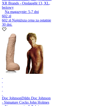
XR Brands - Onslaught 13, XL,
beżowy
Na magazynie:
5-7
dni
602 zł
602 zł
Najniższa cena za ostatnie
30 dni.
Doc Johnson
Dildo Doc Johnson
- Signature Cocks John Holmes