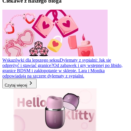
Ciekawe z naszego bloga
Wskazówki dla lepszego seksu
Dylematy z sypialni: Jak się
odprężyć i stawiać granice?
Od zabawek i gry wstępnej po libido,
granice BDSM i zakłopotanie w sklepie. Lara i Monika
odpowiadają na szczere dylematy z sypialni.
Czytaj więcej