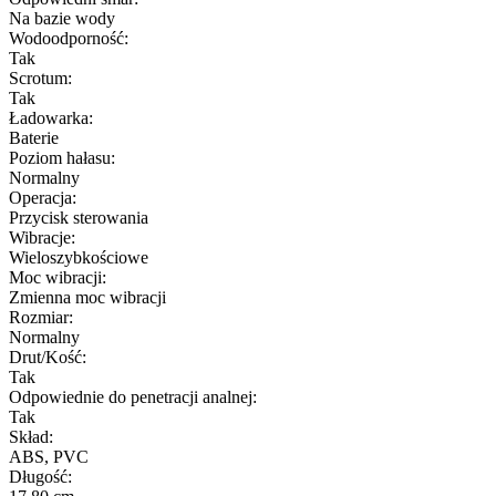
Na bazie wody
Wodoodporność:
Tak
Scrotum:
Tak
Ładowarka:
Baterie
Poziom hałasu:
Normalny
Operacja:
Przycisk sterowania
Wibracje:
Wieloszybkościowe
Moc wibracji:
Zmienna moc wibracji
Rozmiar:
Normalny
Drut/Kość:
Tak
Odpowiednie do penetracji analnej:
Tak
Skład:
ABS, PVC
Długość: