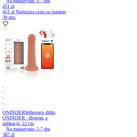
Na magazynie:
5-7
dni
451 zł
451 zł
Najniższa cena za ostatnie
30 dni.
ONINDER
Wibrujące dildo
ONINDER - Bogota, z
aplikacją, 22 cm
Na magazynie:
5-7
dni
387 zł