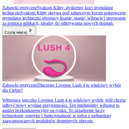
Zabawki erotyczne
Svakom Klitty: dyskretny koci stymulator
łechtaczki
Svakom Klitty skrywa pod zabawnym kocim pokrowcem
stymulator łechtaczki oferujący lizanie, ssanie, wibracje i sterowanie
za pomocą aplikacji, idealny do odkrywania nowych doznań.
Czytaj więcej
Zabawki erotyczne
Dlaczego Lovense Lush 4 to właściwy wybór
dla Ciebie?
Wibrujące jajeczko Lovense Lush 4 to właściwy wybór, jeśli chcesz
odkryć nowy wymiar przyjemności. Ten inteligentny wibrator to
gadżet bezkonkurencyjny na rynku. To urządzenie łączy
technologię, estetykę i funkcjonalność w jeden z najbardziej
zaawansowanych produktów dostępnych obecnie.