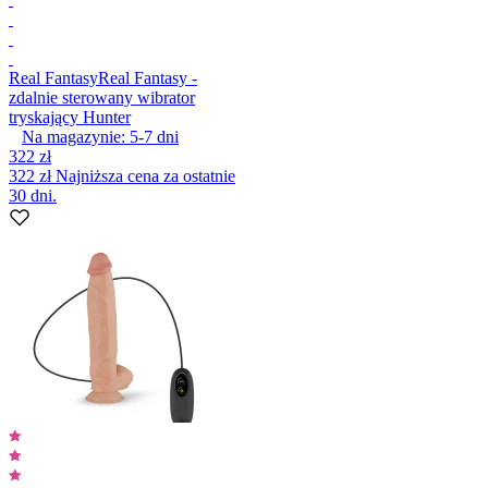
Real Fantasy
Real Fantasy -
zdalnie sterowany wibrator
tryskający Hunter
Na magazynie:
5-7
dni
322 zł
322 zł
Najniższa cena za ostatnie
30 dni.