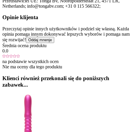
Przedstawiciel UE:
Tonga Bv
, Noordpolderstraat 21
, 4571 LR
,
Netherlands;
info@tongabv.com;
+31 0 115 566322;
Opinie klijenta
Przeczytaj opinie innych użytkowników i podziel się własną. Każda
opinia pomaga innym dokonywać lepszych wyborów i pomaga nam
się rozwijać!
Oddaj mnenje
Średnia ocena produktu
0.0
na podstawie wszystkich ocen
Nie ma oceny dla tego produktu
Klienci również przekonali się do poniższych
zabawek...