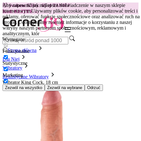
Aby zapewnić jak najlepsze doświadczenie w naszym sklepie
😽
Svakom Klitty: 65 zł TANIEJ
internetowym.
Używamy plików cookie, aby personalizować treści i
Kod: KLITTY →
reklamy, oferować funkcje społecznościowe oraz analizować ruch na
stronie. Udostępniamy również informacje o korzystaniu z naszej
witryny naszym partnerom społecznościowym, reklamowym i
analitycznym, któr
Wymagane
Strona główna
Funkcjonalne
Dla Niej
Statystyczne
Wibratory
Marketing
Realistyczne Wibratory
Wibrator King Cock, 18 cm
Zezwól na wszystko
Zezwól na wybrane
Odrzuć