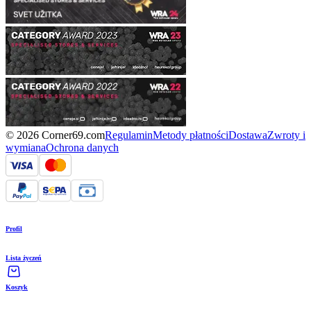
© 2026 Corner69.com
Regulamin
Metody płatności
Dostawa
Zwroty i
wymiana
Ochrona danych
Profil
Lista życzeń
Koszyk