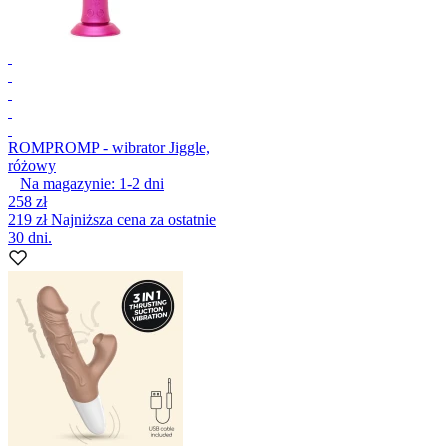
ROMP
ROMP - wibrator Jiggle,
różowy
Na magazynie:
1-2
dni
258 zł
219 zł
Najniższa cena za ostatnie
30 dni.