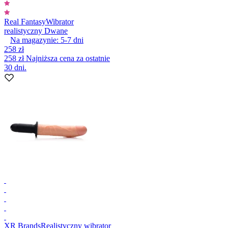
Real Fantasy
Wibrator
realistyczny Dwane
Na magazynie:
5-7
dni
258 zł
258 zł
Najniższa cena za ostatnie
30 dni.
XR Brands
Realistyczny wibrator