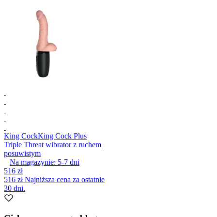
King Cock
King Cock Plus
Triple Threat wibrator z ruchem
posuwistym
Na magazynie:
5-7
dni
516 zł
516 zł
Najniższa cena za ostatnie
30 dni.