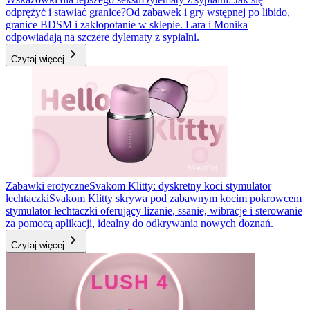
odprężyć i stawiać granice?
Od zabawek i gry wstępnej po libido,
granice BDSM i zakłopotanie w sklepie. Lara i Monika
odpowiadają na szczere dylematy z sypialni.
Czytaj więcej
Zabawki erotyczne
Svakom Klitty: dyskretny koci stymulator
łechtaczki
Svakom Klitty skrywa pod zabawnym kocim pokrowcem
stymulator łechtaczki oferujący lizanie, ssanie, wibracje i sterowanie
za pomocą aplikacji, idealny do odkrywania nowych doznań.
Czytaj więcej