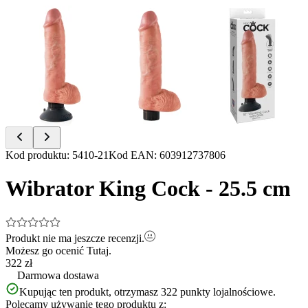
Item
Kod produktu
:
5410-21
Kod EAN
:
603912737806
1
of
Wibrator King Cock - 25.5 cm
3
Produkt nie ma jeszcze recenzji.
Możesz go ocenić
Tutaj.
322 zł
Darmowa dostawa
Kupując ten produkt, otrzymasz
322
punkty lojalnościowe.
Polecamy używanie tego produktu z: