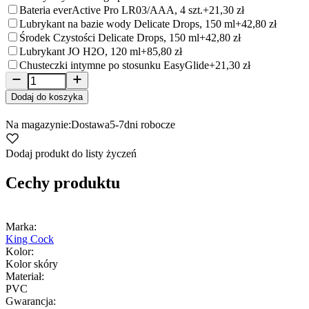
Bateria everActive Pro LR03/AAA, 4 szt.
+21,30 zł
Lubrykant na bazie wody Delicate Drops, 150 ml
+42,80 zł
Środek Czystości Delicate Drops, 150 ml
+42,80 zł
Lubrykant JO H2O, 120 ml
+85,80 zł
Chusteczki intymne po stosunku EasyGlide
+21,30 zł
Dodaj do koszyka
Na magazynie:
Dostawa
5-7
dni robocze
Dodaj produkt do listy życzeń
Cechy produktu
Marka:
King Cock
Kolor:
Kolor skóry
Materiał:
PVC
Gwarancja: