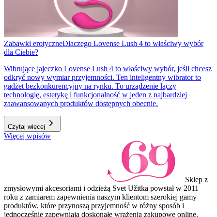
Zabawki erotyczne
Dlaczego Lovense Lush 4 to właściwy wybór
dla Ciebie?
Wibrujące jajeczko Lovense Lush 4 to właściwy wybór, jeśli chcesz
odkryć nowy wymiar przyjemności. Ten inteligentny wibrator to
gadżet bezkonkurencyjny na rynku. To urządzenie łączy
technologię, estetykę i funkcjonalność w jeden z najbardziej
zaawansowanych produktów dostępnych obecnie.
Czytaj więcej
Więcej wpisów
Sklep z
zmysłowymi akcesoriami i odzieżą Svet Užitka powstał w 2011
roku z zamiarem zapewnienia naszym klientom szerokiej gamy
produktów, które przynoszą przyjemność w różny sposób i
jednocześnie zapewniają doskonałe wrażenia zakupowe online.