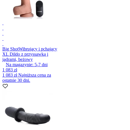
Big Shot
Wibrujący i pchający
XL Dildo z przyssawką i
jądrami, beżowy
Na magazynie:
5-7
dni
1 083 zł
1 083 zł
Najniższa cena za
ostatnie 30 dni.