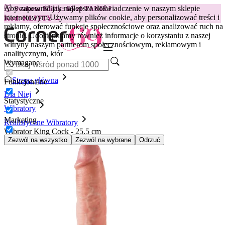
Aby zapewnić jak najlepsze doświadczenie w naszym sklepie
😽
Svakom Klitty: 65 zł TANIEJ
internetowym.
Używamy plików cookie, aby personalizować treści i
Kod: KLITTY →
reklamy, oferować funkcje społecznościowe oraz analizować ruch na
stronie. Udostępniamy również informacje o korzystaniu z naszej
witryny naszym partnerom społecznościowym, reklamowym i
analitycznym, któr
Wymagane
Strona główna
Funkcjonalne
Dla Niej
Statystyczne
Wibratory
Marketing
Realistyczne Wibratory
Wibrator King Cock - 25.5 cm
Zezwól na wszystko
Zezwól na wybrane
Odrzuć