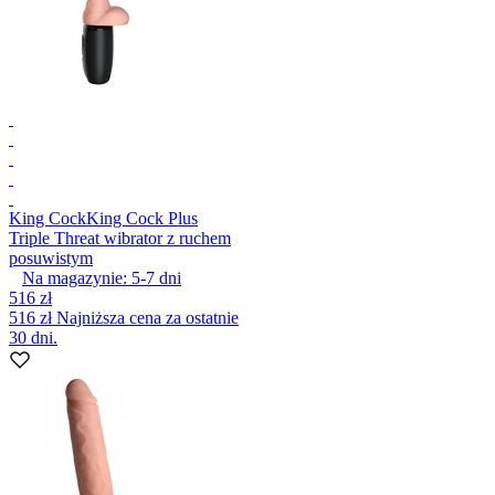
King Cock
King Cock Plus
Triple Threat wibrator z ruchem
posuwistym
Na magazynie:
5-7
dni
516 zł
516 zł
Najniższa cena za ostatnie
30 dni.