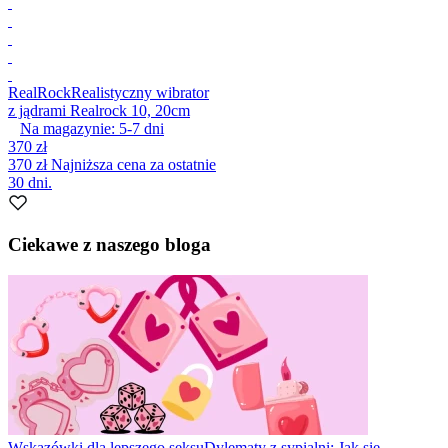
RealRock
Realistyczny wibrator
z jądrami Realrock 10, 20cm
Na magazynie:
5-7
dni
370 zł
370 zł
Najniższa cena za ostatnie
30 dni.
Ciekawe z naszego bloga
Wskazówki dla lepszego seksu
Dylematy z sypialni: Jak się