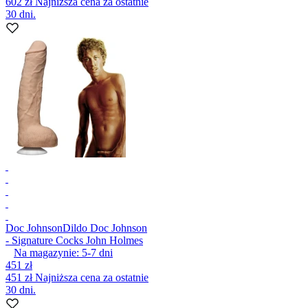
602 zł
Najniższa cena za ostatnie
30 dni.
Doc Johnson
Dildo Doc Johnson
- Signature Cocks John Holmes
Na magazynie:
5-7
dni
451 zł
451 zł
Najniższa cena za ostatnie
30 dni.