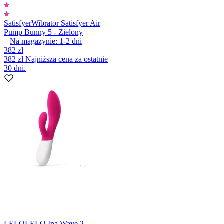
Satisfyer
Wibrator Satisfyer Air
Pump Bunny 5 - Zielony
Na magazynie:
1-2
dni
382 zł
382 zł
Najniższa cena za ostatnie
30 dni.
LELO
LELO Ina Wave 2,