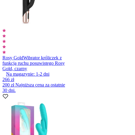
Rosy Gold
Wibrator króliczek z
funkcją ruchu posuwistego Rosy
Gold, czarny
Na magazynie:
1-2
dni
266 zł
200 zł
Najniższa cena za ostatnie
30 dni.