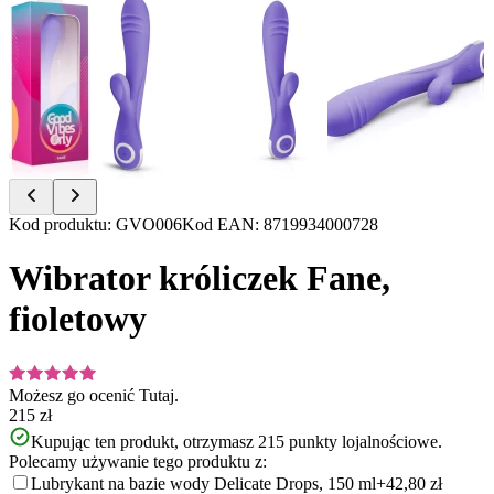
Item
Kod produktu
:
GVO006
Kod EAN
:
8719934000728
1
of
Wibrator króliczek Fane,
8
fioletowy
Możesz go ocenić
Tutaj.
215 zł
Kupując ten produkt, otrzymasz
215
punkty lojalnościowe.
Polecamy używanie tego produktu z:
Lubrykant na bazie wody Delicate Drops, 150 ml
+42,80 zł