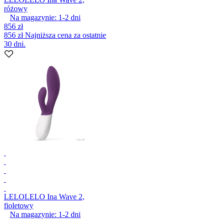
różowy
Na magazynie:
1-2
dni
856 zł
856 zł
Najniższa cena za ostatnie
30 dni.
LELO
LELO Ina Wave 2,
fioletowy
Na magazynie:
1-2
dni