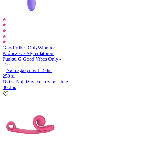
Good Vibes Only
Wibrator
Króliczek z Stymulatorem
Punktu G Good Vibes Only -
Tess
Na magazynie:
1-2
dni
258 zł
180 zł
Najniższa cena za ostatnie
30 dni.