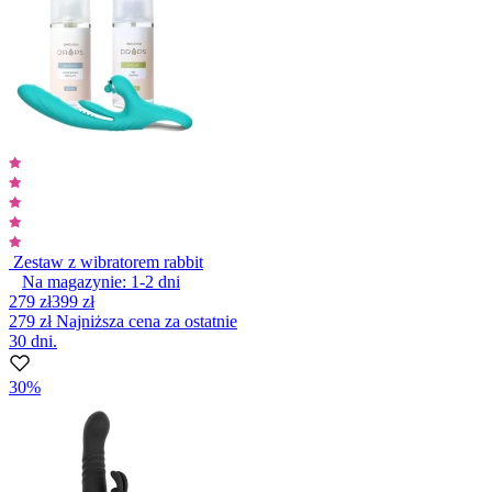
Zestaw z wibratorem rabbit
Na magazynie:
1-2
dni
279 zł
399 zł
279 zł
Najniższa cena za ostatnie
30 dni.
30%