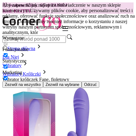
Aby zapewnić jak najlepsze doświadczenie w naszym sklepie
😽
Svakom Klitty: 65 zł TANIEJ
internetowym.
Używamy plików cookie, aby personalizować treści i
Kod: KLITTY →
reklamy, oferować funkcje społecznościowe oraz analizować ruch na
stronie. Udostępniamy również informacje o korzystaniu z naszej
witryny naszym partnerom społecznościowym, reklamowym i
analitycznym, któr
Wymagane
Strona główna
Funkcjonalne
Dla Niej
Statystyczne
Wibratory
Marketing
Wibratory Króliczki
Wibrator króliczek Fane, fioletowy
Zezwól na wszystko
Zezwól na wybrane
Odrzuć