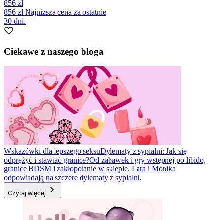
856 zł
856 zł
Najniższa cena za ostatnie
30 dni.
Ciekawe z naszego bloga
Wskazówki dla lepszego seksu
Dylematy z sypialni: Jak się
odprężyć i stawiać granice?
Od zabawek i gry wstępnej po libido,
granice BDSM i zakłopotanie w sklepie. Lara i Monika
odpowiadają na szczere dylematy z sypialni.
Czytaj więcej