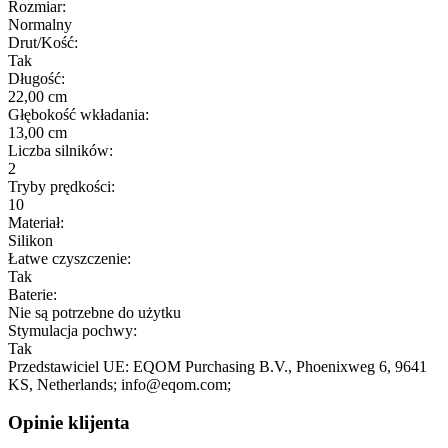
Rozmiar:
Normalny
Drut/Kość:
Tak
Długość:
22,00 cm
Głębokość wkładania:
13,00 cm
Liczba silników:
2
Tryby prędkości:
10
Materiał:
Silikon
Łatwe czyszczenie:
Tak
Baterie:
Nie są potrzebne do użytku
Stymulacja pochwy:
Tak
Przedstawiciel UE:
EQOM Purchasing B.V.
, Phoenixweg 6
, 9641
KS
, Netherlands;
info@eqom.com;
Opinie klijenta