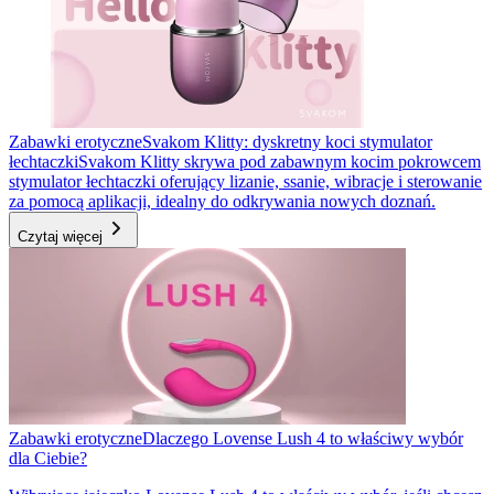
Zabawki erotyczne
Svakom Klitty: dyskretny koci stymulator
łechtaczki
Svakom Klitty skrywa pod zabawnym kocim pokrowcem
stymulator łechtaczki oferujący lizanie, ssanie, wibracje i sterowanie
za pomocą aplikacji, idealny do odkrywania nowych doznań.
Czytaj więcej
Zabawki erotyczne
Dlaczego Lovense Lush 4 to właściwy wybór
dla Ciebie?