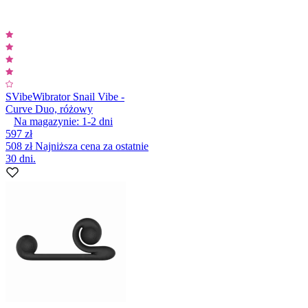
SVibe
Wibrator Snail Vibe -
Curve Duo, różowy
Na magazynie:
1-2
dni
597 zł
508 zł
Najniższa cena za ostatnie
30 dni.