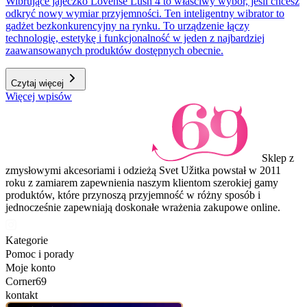
Wibrujące jajeczko Lovense Lush 4 to właściwy wybór, jeśli chcesz
odkryć nowy wymiar przyjemności. Ten inteligentny wibrator to
gadżet bezkonkurencyjny na rynku. To urządzenie łączy
technologię, estetykę i funkcjonalność w jeden z najbardziej
zaawansowanych produktów dostępnych obecnie.
Czytaj więcej
Więcej wpisów
Sklep z
zmysłowymi akcesoriami i odzieżą Svet Užitka powstał w 2011
roku z zamiarem zapewnienia naszym klientom szerokiej gamy
produktów, które przynoszą przyjemność w różny sposób i
jednocześnie zapewniają doskonałe wrażenia zakupowe online.
Kategorie
Pomoc i porady
Moje konto
Corner69
kontakt