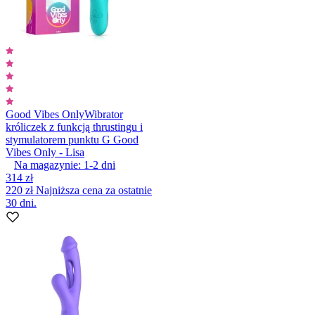
Good Vibes Only
Wibrator
króliczek z funkcją thrustingu i
stymulatorem punktu G Good
Vibes Only - Lisa
Na magazynie:
1-2
dni
314 zł
220 zł
Najniższa cena za ostatnie
30 dni.