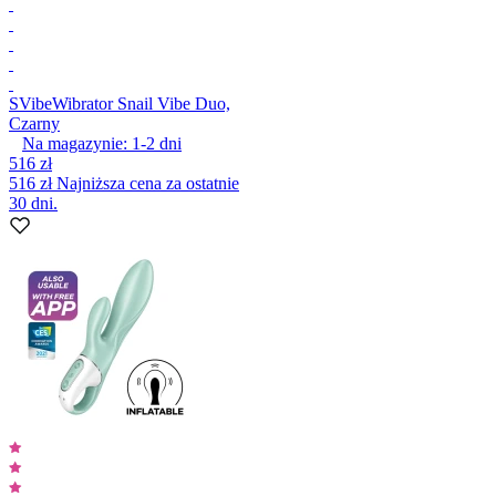
SVibe
Wibrator Snail Vibe Duo,
Czarny
Na magazynie:
1-2
dni
516 zł
516 zł
Najniższa cena za ostatnie
30 dni.