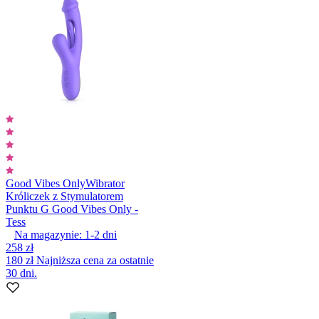
Good Vibes Only
Wibrator
Króliczek z Stymulatorem
Punktu G Good Vibes Only -
Tess
Na magazynie:
1-2
dni
258 zł
180 zł
Najniższa cena za ostatnie
30 dni.