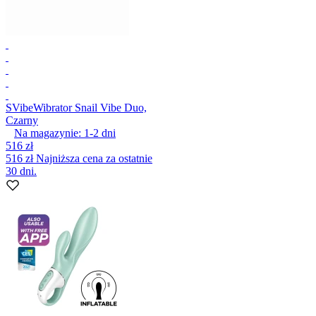
SVibe
Wibrator Snail Vibe Duo,
Czarny
Na magazynie:
1-2
dni
516 zł
516 zł
Najniższa cena za ostatnie
30 dni.