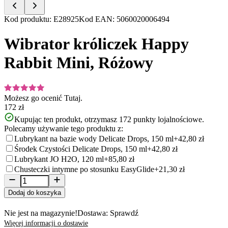
Item
Kod produktu
:
E28925
Kod EAN
:
5060020006494
1
of
Wibrator króliczek Happy
5
Rabbit Mini, Różowy
Możesz go ocenić
Tutaj.
172 zł
Kupując ten produkt, otrzymasz
172
punkty lojalnościowe.
Polecamy używanie tego produktu z:
Lubrykant na bazie wody Delicate Drops, 150 ml
+42,80 zł
Środek Czystości Delicate Drops, 150 ml
+42,80 zł
Lubrykant JO H2O, 120 ml
+85,80 zł
Chusteczki intymne po stosunku EasyGlide
+21,30 zł
Dodaj do koszyka
Nie jest na magazynie!
Dostawa: Sprawdź
Więcej informacji o dostawie