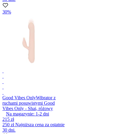
30%
Good Vibes Only
Wibrator z
ruchami posuwistymi Good
Vibes Only - Shai, różowy
Na magazynie:
1-2
dni
215 zł
250 zł
Najniższa cena za ostatnie
30 dni.