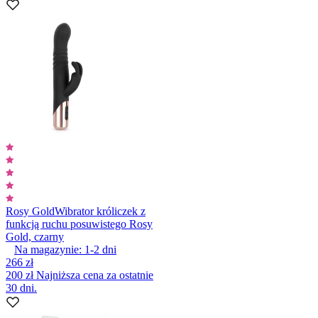
Rosy Gold
Wibrator króliczek z
funkcją ruchu posuwistego Rosy
Gold, czarny
Na magazynie:
1-2
dni
266 zł
200 zł
Najniższa cena za ostatnie
30 dni.