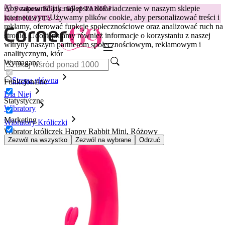
Aby zapewnić jak najlepsze doświadczenie w naszym sklepie
😽
Svakom Klitty: 65 zł TANIEJ
internetowym.
Używamy plików cookie, aby personalizować treści i
Kod: KLITTY →
reklamy, oferować funkcje społecznościowe oraz analizować ruch na
stronie. Udostępniamy również informacje o korzystaniu z naszej
witryny naszym partnerom społecznościowym, reklamowym i
analitycznym, któr
Wymagane
Strona główna
Funkcjonalne
Dla Niej
Statystyczne
Wibratory
Marketing
Wibratory Króliczki
Wibrator króliczek Happy Rabbit Mini, Różowy
Zezwól na wszystko
Zezwól na wybrane
Odrzuć