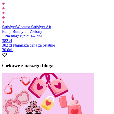
Satisfyer
Wibrator Satisfyer Air
Pump Bunny 5 - Zielony
Na magazynie:
1-2
dni
382 zł
382 zł
Najniższa cena za ostatnie
30 dni.
Ciekawe z naszego bloga