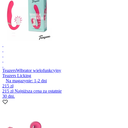
Teazers
Wibrator wielofunkcyjny
Teazers Licking
Na magazynie:
1-2
dni
215 zł
215 zł
Najniższa cena za ostatnie
30 dni.