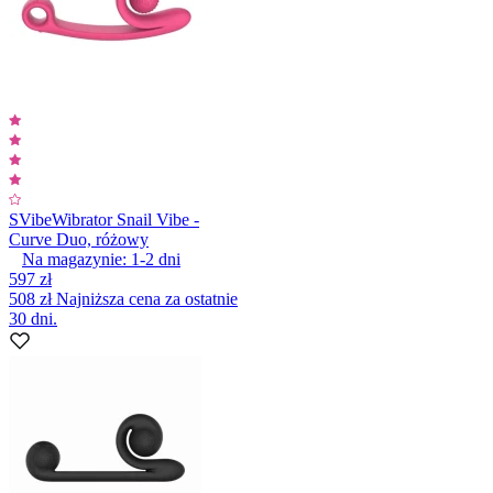
SVibe
Wibrator Snail Vibe -
Curve Duo, różowy
Na magazynie:
1-2
dni
597 zł
508 zł
Najniższa cena za ostatnie
30 dni.