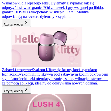
Wskazówki dla lepszego seksu
Dylematy z sypialni: Jak się
odprężyć i stawiać granice?
Od zabawek i gry wstępnej po libido,
granice BDSM i zakłopotanie w sklepie. Lara i Monika
odpowiadają na szczere dylematy z sypialni.
Czytaj więcej
Zabawki erotyczne
Svakom Klitty: dyskretny koci stymulator
łechtaczki
Svakom Klitty skrywa pod zabawnym kocim pokrowcem
stymulator łechtaczki oferujący lizanie, ssanie, wibracje i sterowanie
za pomocą aplikacji, idealny do odkrywania nowych doznań.
Czytaj więcej