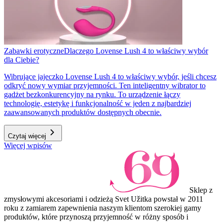
Zabawki erotyczne
Dlaczego Lovense Lush 4 to właściwy wybór
dla Ciebie?
Wibrujące jajeczko Lovense Lush 4 to właściwy wybór, jeśli chcesz
odkryć nowy wymiar przyjemności. Ten inteligentny wibrator to
gadżet bezkonkurencyjny na rynku. To urządzenie łączy
technologię, estetykę i funkcjonalność w jeden z najbardziej
zaawansowanych produktów dostępnych obecnie.
Czytaj więcej
Więcej wpisów
Sklep z
zmysłowymi akcesoriami i odzieżą Svet Užitka powstał w 2011
roku z zamiarem zapewnienia naszym klientom szerokiej gamy
produktów, które przynoszą przyjemność w różny sposób i