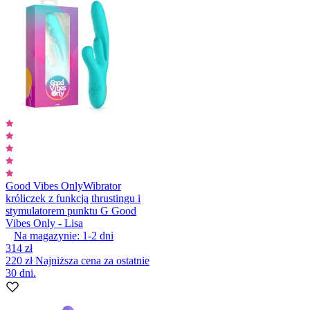
Good Vibes Only
Wibrator
króliczek z funkcją thrustingu i
stymulatorem punktu G Good
Vibes Only - Lisa
Na magazynie:
1-2
dni
314 zł
220 zł
Najniższa cena za ostatnie
30 dni.