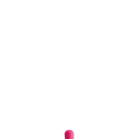
Item
1