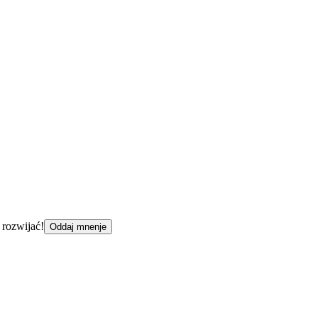
 rozwijać!
Oddaj mnenje