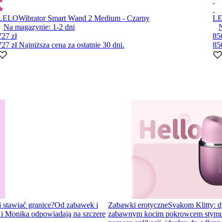
LELO
Wibrator Smart Wand 2 Medium - Czarny
L
Na magazynie:
1-2
dni
727 zł
85
727 zł
Najniższa cena za ostatnie 30 dni.
85
i stawiać granice?
Od zabawek i
Zabawki erotyczne
Svakom Klitty: d
a i Monika odpowiadają na szczere
zabawnym kocim pokrowcem stymulator