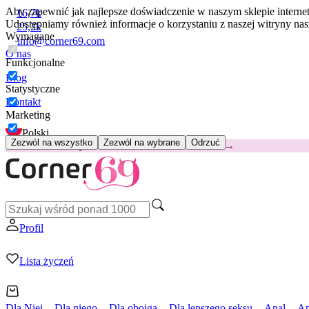
Aby zapewnić jak najlepsze doświadczenie w naszym sklepie intern
16,7k
Udostępniamy również informacje o korzystaniu z naszej witryny n
25,2k
Wymagane
info@corner69.com
O nas
Funkcjonalne
Blog
Statystyczne
Kontakt
Marketing
Polski
Zezwól na wszystko
Zezwól na wybrane
Odrzuć
😽
Svakom Klitty: 65 zł TANIEJ
Kod: KLITTY →
Profil
Lista życzeń
Dla Niej
Dla niego
Dla obojga
Dla lepszego seksu
Anal
Ap