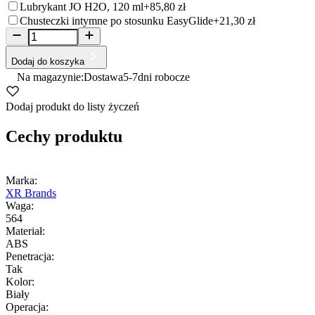
Lubrykant JO H2O, 120 ml
+85,80 zł
Chusteczki intymne po stosunku EasyGlide
+21,30 zł
Dodaj do koszyka
Na magazynie:
Dostawa
5-7
dni robocze
Dodaj produkt do listy życzeń
Cechy produktu
Marka:
XR Brands
Waga:
564
Materiał:
ABS
Penetracja:
Tak
Kolor:
Biały
Operacja: