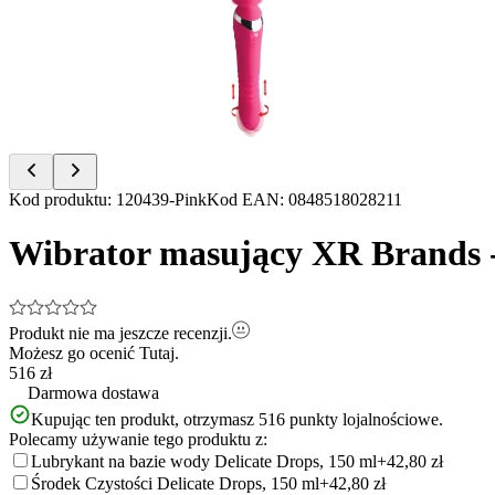
of
14
Item
Kod produktu
:
120439-Pink
Kod EAN
:
0848518028211
1
of
Wibrator masujący XR Brands 
14
Produkt nie ma jeszcze recenzji.
Możesz go ocenić
Tutaj.
516 zł
Darmowa dostawa
Kupując ten produkt, otrzymasz
516
punkty lojalnościowe.
Polecamy używanie tego produktu z:
Lubrykant na bazie wody Delicate Drops, 150 ml
+42,80 zł
Środek Czystości Delicate Drops, 150 ml
+42,80 zł