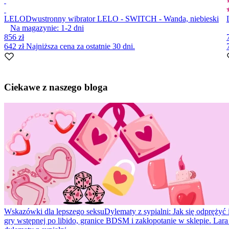
LELO
Dwustronny wibrator LELO - SWITCH - Wanda, niebieski
Na magazynie:
1-2
dni
856 zł
642 zł
Najniższa cena za ostatnie 30 dni.
Item
1
Ciekawe z naszego bloga
of
10
Wskazówki dla lepszego seksu
Dylematy z sypialni: Jak się odprężyć 
gry wstępnej po libido, granice BDSM i zakłopotanie w sklepie. Lar