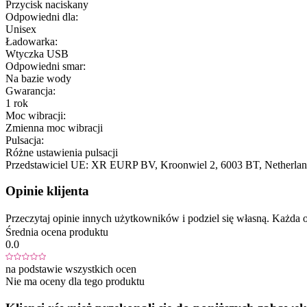
Przycisk naciskany
Odpowiedni dla:
Unisex
Ładowarka:
Wtyczka USB
Odpowiedni smar:
Na bazie wody
Gwarancja:
1 rok
Moc wibracji:
Zmienna moc wibracji
Pulsacja:
Różne ustawienia pulsacji
Przedstawiciel UE:
XR EURP BV
, Kroonwiel 2
, 6003 BT
, Netherla
Opinie klijenta
Przeczytaj opinie innych użytkowników i podziel się własną. Każd
Średnia ocena produktu
0.0
na podstawie wszystkich ocen
Nie ma oceny dla tego produktu