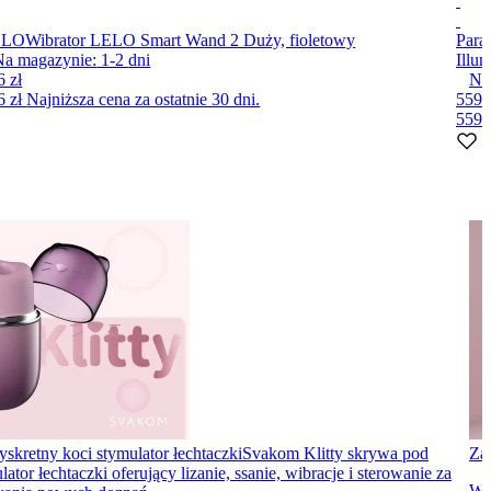
ELO
Wibrator LELO Smart Wand 2 Duży, fioletowy
Para
Na magazynie:
1-2
dni
Illu
6 zł
Na
6 zł
Najniższa cena za ostatnie 30 dni.
559 
559 
yskretny koci stymulator łechtaczki
Svakom Klitty skrywa pod
Za
 łechtaczki oferujący lizanie, ssanie, wibracje i sterowanie za
Wi