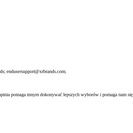
nds;
endusersupport@xrbrands.com;
a opinia pomaga innym dokonywać lepszych wyborów i pomaga nam się