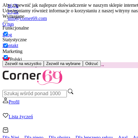
Aby zapewnić jak najlepsze doświadczenie w naszym sklepie intern
16,7k
Udostępniamy również informacje o korzystaniu z naszej witryny n
25,2k
Wymagane
info@corner69.com
O nas
Funkcjonalne
Blog
Statystyczne
Kontakt
Marketing
Polski
Zezwól na wszystko
Zezwól na wybrane
Odrzuć
😽
Svakom Klitty: 65 zł TANIEJ
Kod: KLITTY →
Profil
Lista życzeń
Dla Niej
Dla niego
Dla obojga
Dla lepszego seksu
Anal
Ap