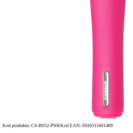
Kod produktu
:
CS-B032-PNK
Kod EAN
:
6926511601489