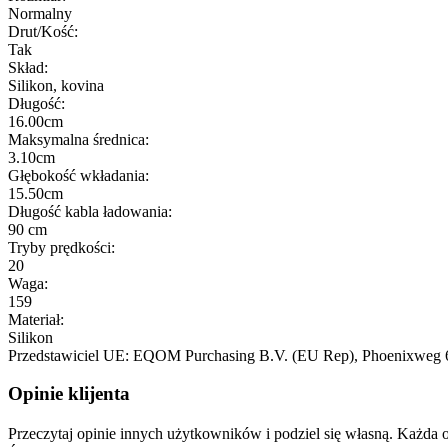
Normalny
Drut/Kość:
Tak
Skład:
Silikon, kovina
Długość:
16.00cm
Maksymalna średnica:
3.10cm
Głębokość wkładania:
15.50cm
Długość kabla ładowania:
90 cm
Tryby prędkości:
20
Waga:
159
Materiał:
Silikon
Przedstawiciel UE:
EQOM Purchasing B.V. (EU Rep)
, Phoenixweg 
Opinie klijenta
Przeczytaj opinie innych użytkowników i podziel się własną. Każd