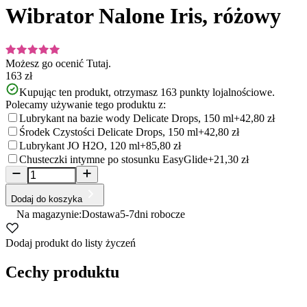
Wibrator Nalone Iris, różowy
Możesz go ocenić
Tutaj.
163 zł
Kupując ten produkt, otrzymasz
163
punkty lojalnościowe.
Polecamy używanie tego produktu z:
Lubrykant na bazie wody Delicate Drops, 150 ml
+42,80 zł
Środek Czystości Delicate Drops, 150 ml
+42,80 zł
Lubrykant JO H2O, 120 ml
+85,80 zł
Chusteczki intymne po stosunku EasyGlide
+21,30 zł
Dodaj do koszyka
Na magazynie:
Dostawa
5-7
dni robocze
Dodaj produkt do listy życzeń
Cechy produktu