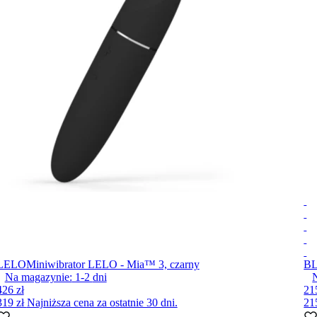
LELO
Miniwibrator LELO - Mia™ 3, czarny
B
Na magazynie:
1-2
dni
426 zł
21
319 zł
Najniższa cena za ostatnie 30 dni.
21