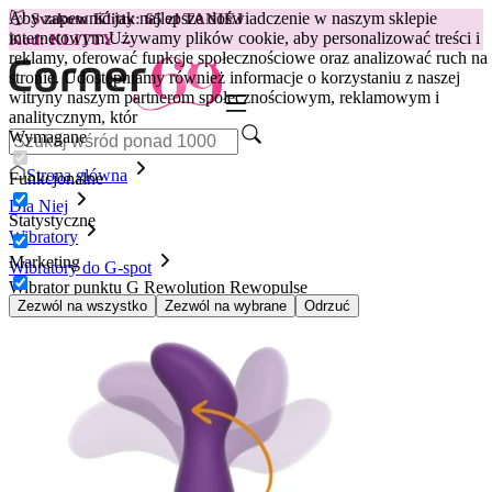
Aby zapewnić jak najlepsze doświadczenie w naszym sklepie
😽
Svakom Klitty: 65 zł TANIEJ
internetowym.
Używamy plików cookie, aby personalizować treści i
Kod: KLITTY →
reklamy, oferować funkcje społecznościowe oraz analizować ruch na
stronie. Udostępniamy również informacje o korzystaniu z naszej
witryny naszym partnerom społecznościowym, reklamowym i
analitycznym, któr
Wymagane
Strona główna
Funkcjonalne
Dla Niej
Statystyczne
Wibratory
Marketing
Wibratory do G-spot
Wibrator punktu G Rewolution Rewopulse
Zezwól na wszystko
Zezwól na wybrane
Odrzuć