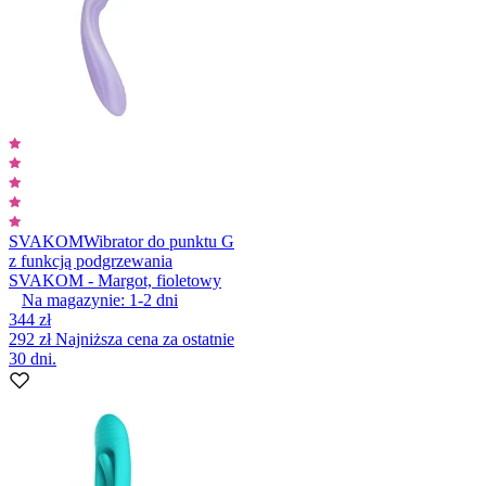
SVAKOM
Wibrator do punktu G
z funkcją podgrzewania
SVAKOM - Margot, fioletowy
Na magazynie:
1-2
dni
344 zł
292 zł
Najniższa cena za ostatnie
30 dni.