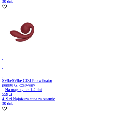
30 dni.
SVibe
SVibe GIZI Pro wibrator
punktu G, czerwony
Na magazynie:
1-2
dni
559 zł
419 zł
Najniższa cena za ostatnie
30 dni.