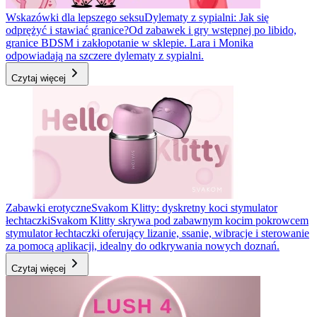
Wskazówki dla lepszego seksu
Dylematy z sypialni: Jak się
odprężyć i stawiać granice?
Od zabawek i gry wstępnej po libido,
granice BDSM i zakłopotanie w sklepie. Lara i Monika
odpowiadają na szczere dylematy z sypialni.
Czytaj więcej
Zabawki erotyczne
Svakom Klitty: dyskretny koci stymulator
łechtaczki
Svakom Klitty skrywa pod zabawnym kocim pokrowcem
stymulator łechtaczki oferujący lizanie, ssanie, wibracje i sterowanie
za pomocą aplikacji, idealny do odkrywania nowych doznań.
Czytaj więcej