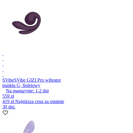
SVibe
SVibe GIZI Pro wibrator
punktu G, fioletowy
Na magazynie:
1-2
dni
559 zł
419 zł
Najniższa cena za ostatnie
30 dni.