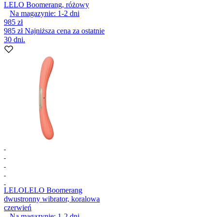
LELO Boomerang, różowy
Na magazynie:
1-2
dni
985 zł
985 zł
Najniższa cena za ostatnie
30 dni.
LELO
LELO Boomerang
dwustronny wibrator, koralowa
czerwień
Na magazynie:
1-2
dni