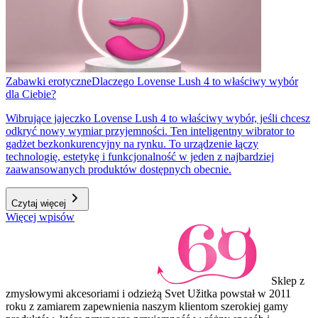
Zabawki erotyczne
Dlaczego Lovense Lush 4 to właściwy wybór
dla Ciebie?
Wibrujące jajeczko Lovense Lush 4 to właściwy wybór, jeśli chcesz
odkryć nowy wymiar przyjemności. Ten inteligentny wibrator to
gadżet bezkonkurencyjny na rynku. To urządzenie łączy
technologię, estetykę i funkcjonalność w jeden z najbardziej
zaawansowanych produktów dostępnych obecnie.
Czytaj więcej
Więcej wpisów
Sklep z
zmysłowymi akcesoriami i odzieżą Svet Užitka powstał w 2011
roku z zamiarem zapewnienia naszym klientom szerokiej gamy