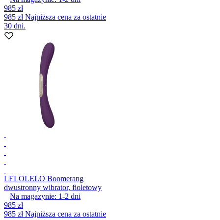
985 zł
985 zł
Najniższa cena za ostatnie
30 dni.
LELO
LELO Boomerang
dwustronny wibrator, fioletowy
Na magazynie:
1-2
dni
985 zł
985 zł
Najniższa cena za ostatnie