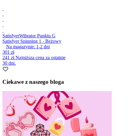
Satisfyer
Wibrator Punktu G
Satisfyer Spinning 1 - Beżowy
Na magazynie:
1-2
dni
301 zł
241 zł
Najniższa cena za ostatnie
30 dni.
Ciekawe z naszego bloga