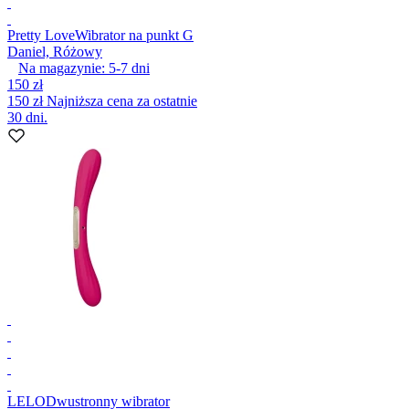
Pretty Love
Wibrator na punkt G
Daniel, Różowy
Na magazynie:
5-7
dni
150 zł
150 zł
Najniższa cena za ostatnie
30 dni.
LELO
Dwustronny wibrator