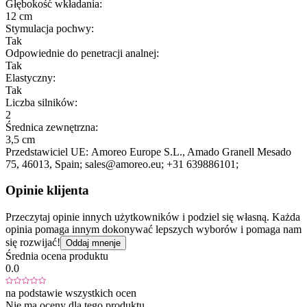
Głębokość wkładania:
12 cm
Stymulacja pochwy:
Tak
Odpowiednie do penetracji analnej:
Tak
Elastyczny:
Tak
Liczba silników:
2
Średnica zewnętrzna:
3,5 cm
Przedstawiciel UE:
Amoreo Europe S.L.
, Amado Granell Mesado
75
, 46013
, Spain;
sales@amoreo.eu;
+31 639886101;
Opinie klijenta
Przeczytaj opinie innych użytkowników i podziel się własną. Każda
opinia pomaga innym dokonywać lepszych wyborów i pomaga nam
się rozwijać!
Oddaj mnenje
Średnia ocena produktu
0.0
na podstawie wszystkich ocen
Nie ma oceny dla tego produktu