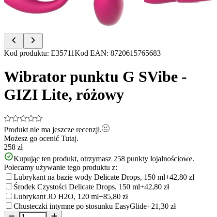
Item
Kod produktu
:
E35711
Kod EAN
:
8720615765683
1
of
Wibrator punktu G SVibe -
9
GIZI Lite, różowy
Produkt nie ma jeszcze recenzji.
Możesz go ocenić
Tutaj.
258 zł
Kupując ten produkt, otrzymasz
258
punkty lojalnościowe.
Polecamy używanie tego produktu z:
Lubrykant na bazie wody Delicate Drops, 150 ml
+42,80 zł
Środek Czystości Delicate Drops, 150 ml
+42,80 zł
Lubrykant JO H2O, 120 ml
+85,80 zł
Chusteczki intymne po stosunku EasyGlide
+21,30 zł