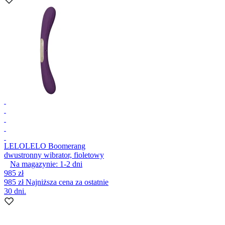
LELO
LELO Boomerang
dwustronny wibrator, fioletowy
Na magazynie:
1-2
dni
985 zł
985 zł
Najniższa cena za ostatnie
30 dni.