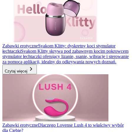
Zabawki erotyczne
Svakom Klitty: dyskretny koci stymulator
łechtaczki
Svakom Klitty skrywa pod zabawnym kocim pokrowcem
stymulator łechtaczki oferujący lizanie, ssanie, wibracje i sterowanie
za pomocą aplikacji, idealny do odkrywania nowych doznań.
Czytaj więcej
Zabawki erotyczne
Dlaczego Lovense Lush 4 to właściwy wybór
dla Ciebie?