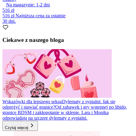
Na magazynie:
1-2
dni
516 zł
516 zł
Najniższa cena za ostatnie
30 dni.
Ciekawe z naszego bloga
Wskazówki dla lepszego seksu
Dylematy z sypialni: Jak się
odprężyć i stawiać granice?
Od zabawek i gry wstępnej po libido,
granice BDSM i zakłopotanie w sklepie. Lara i Monika
odpowiadają na szczere dylematy z sypialni.
Czytaj więcej