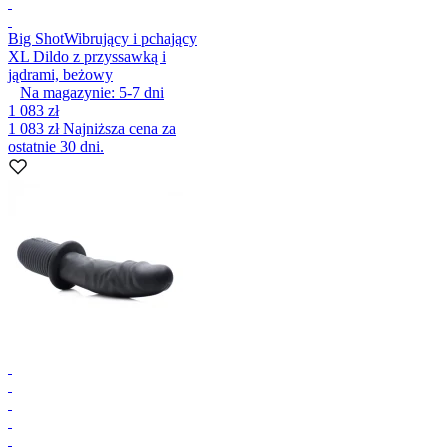
Big Shot
Wibrujący i pchający
XL Dildo z przyssawką i
jądrami, beżowy
Na magazynie:
5-7
dni
1 083 zł
1 083 zł
Najniższa cena za
ostatnie 30 dni.