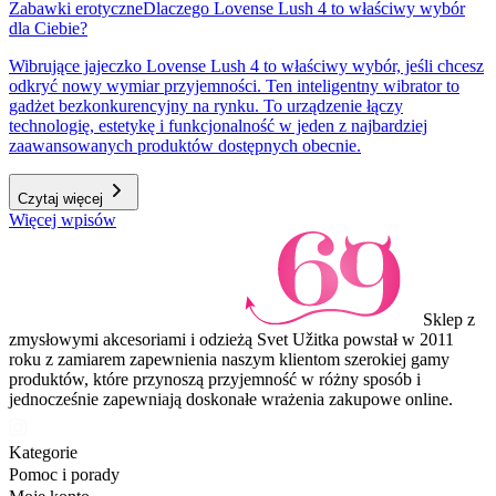
Zabawki erotyczne
Dlaczego Lovense Lush 4 to właściwy wybór
dla Ciebie?
Wibrujące jajeczko Lovense Lush 4 to właściwy wybór, jeśli chcesz
odkryć nowy wymiar przyjemności. Ten inteligentny wibrator to
gadżet bezkonkurencyjny na rynku. To urządzenie łączy
technologię, estetykę i funkcjonalność w jeden z najbardziej
zaawansowanych produktów dostępnych obecnie.
Czytaj więcej
Więcej wpisów
Sklep z
zmysłowymi akcesoriami i odzieżą Svet Užitka powstał w 2011
roku z zamiarem zapewnienia naszym klientom szerokiej gamy
produktów, które przynoszą przyjemność w różny sposób i
jednocześnie zapewniają doskonałe wrażenia zakupowe online.
Kategorie
Pomoc i porady