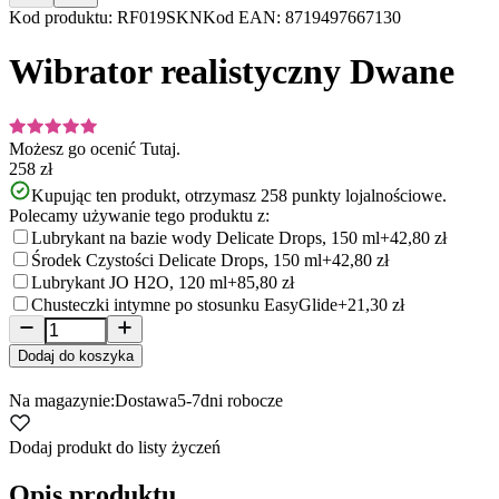
Item
Kod produktu
:
RF019SKN
Kod EAN
:
8719497667130
1
of
Wibrator realistyczny Dwane
10
Możesz go ocenić
Tutaj.
258 zł
Kupując ten produkt, otrzymasz
258
punkty lojalnościowe.
Polecamy używanie tego produktu z:
Lubrykant na bazie wody Delicate Drops, 150 ml
+42,80 zł
Środek Czystości Delicate Drops, 150 ml
+42,80 zł
Lubrykant JO H2O, 120 ml
+85,80 zł
Chusteczki intymne po stosunku EasyGlide
+21,30 zł
Dodaj do koszyka
Na magazynie:
Dostawa
5-7
dni robocze
Dodaj produkt do listy życzeń
Opis produktu