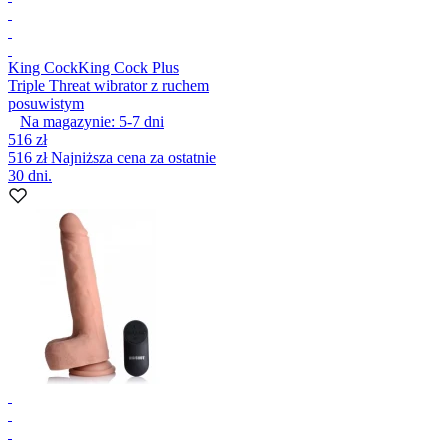
King Cock
King Cock Plus
Triple Threat wibrator z ruchem
posuwistym
Na magazynie:
5-7
dni
516 zł
516 zł
Najniższa cena za ostatnie
30 dni.