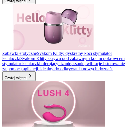
Czytaj więcej
Zabawki erotyczne
Svakom Klitty: dyskretny koci stymulator
łechtaczki
Svakom Klitty skrywa pod zabawnym kocim pokrowcem
stymulator łechtaczki oferujący lizanie, ssanie, wibracje i sterowanie
za pomocą aplikacji, idealny do odkrywania nowych doznań.
Czytaj więcej