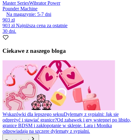
Master Series
Wibrator Power
Pounder Machine
Na magazynie:
5-7
dni
903 zł
903 zł
Najniższa cena za ostatnie
30 dni.
Ciekawe z naszego bloga
Wskazówki dla lepszego seksu
Dylematy z sypialni: Jak się
odprężyć i stawiać granice?
Od zabawek i gry wstępnej po libido,
granice BDSM i zakłopotanie w sklepie. Lara i Monika
odpowiadają na szczere dylematy z sypialni.