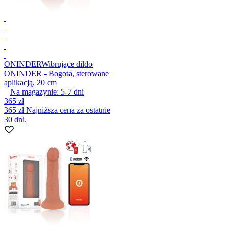
ONINDER
Wibrujące dildo
ONINDER - Bogota, sterowane
aplikacją, 20 cm
Na magazynie:
5-7
dni
365 zł
365 zł
Najniższa cena za ostatnie
30 dni.