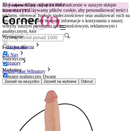
Aby zapewnić jak najlepsze doświadczenie w naszym sklepie
😽
Svakom Klitty: 65 zł TANIEJ
internetowym.
Używamy plików cookie, aby personalizować treści i
Kod: KLITTY →
reklamy, oferować funkcje społecznościowe oraz analizować ruch na
stronie. Udostępniamy również informacje o korzystaniu z naszej
witryny naszym partnerom społecznościowym, reklamowym i
analitycznym, któr
Wymagane
Strona główna
Funkcjonalne
Dla Niej
Statystyczne
Wibratory
Marketing
Realistyczne Wibratory
Wibrator realistyczny Dwane
Zezwól na wszystko
Zezwól na wybrane
Odrzuć