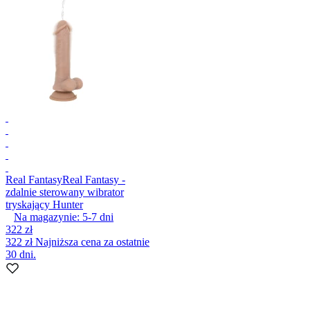
Real Fantasy
Real Fantasy -
zdalnie sterowany wibrator
tryskający Hunter
Na magazynie:
5-7
dni
322 zł
322 zł
Najniższa cena za ostatnie
30 dni.