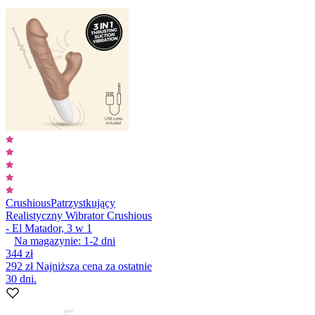
Crushious
Patrzystkujący
Realistyczny Wibrator Crushious
- El Matador, 3 w 1
Na magazynie:
1-2
dni
344 zł
292 zł
Najniższa cena za ostatnie
30 dni.