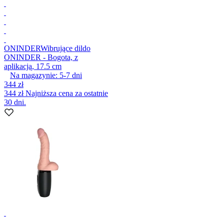
ONINDER
Wibrujące dildo
ONINDER - Bogota, z
aplikacją, 17.5 cm
Na magazynie:
5-7
dni
344 zł
344 zł
Najniższa cena za ostatnie
30 dni.