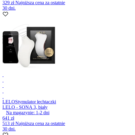
329 zł
Najniższa cena za ostatnie
30 dni.
LELO
Stymulator łechtaczki
LELO - SONA 3, biały
Na magazynie:
1-2
dni
641 zł
513 zł
Najniższa cena za ostatnie
30 dni.