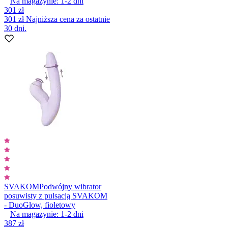
Na magazynie:
1-2
dni
301 zł
301 zł
Najniższa cena za ostatnie
30 dni.
SVAKOM
Podwójny wibrator
posuwisty z pulsacją SVAKOM
- DuoGlow, fioletowy
Na magazynie:
1-2
dni
387 zł