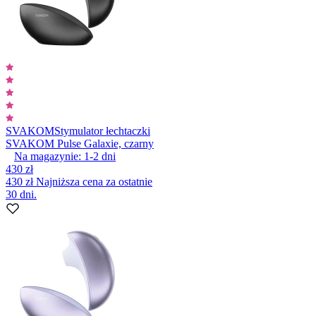
SVAKOM
Stymulator łechtaczki
SVAKOM Pulse Galaxie, czarny
Na magazynie:
1-2
dni
430 zł
430 zł
Najniższa cena za ostatnie
30 dni.