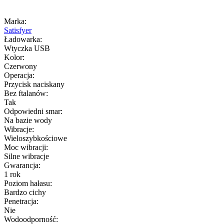
Marka:
Satisfyer
Ładowarka:
Wtyczka USB
Kolor:
Czerwony
Operacja:
Przycisk naciskany
Bez ftalanów:
Tak
Odpowiedni smar:
Na bazie wody
Wibracje:
Wieloszybkościowe
Moc wibracji:
Silne wibracje
Gwarancja:
1 rok
Poziom hałasu:
Bardzo cichy
Penetracja:
Nie
Wodoodporność: