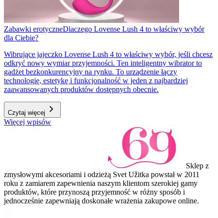
Zabawki erotyczne
Dlaczego Lovense Lush 4 to właściwy wybór
dla Ciebie?
Wibrujące jajeczko Lovense Lush 4 to właściwy wybór, jeśli chcesz
odkryć nowy wymiar przyjemności. Ten inteligentny wibrator to
gadżet bezkonkurencyjny na rynku. To urządzenie łączy
technologię, estetykę i funkcjonalność w jeden z najbardziej
zaawansowanych produktów dostępnych obecnie.
Czytaj więcej
Więcej wpisów
Sklep z
zmysłowymi akcesoriami i odzieżą Svet Užitka powstał w 2011
roku z zamiarem zapewnienia naszym klientom szerokiej gamy
produktów, które przynoszą przyjemność w różny sposób i
jednocześnie zapewniają doskonałe wrażenia zakupowe online.