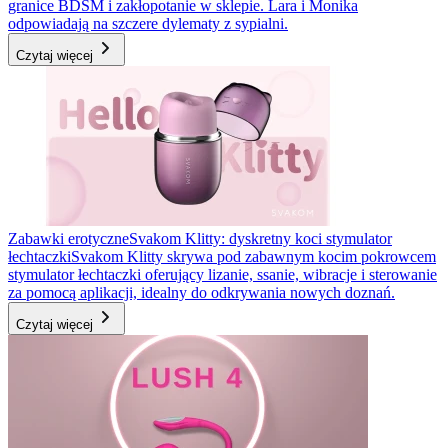
granice BDSM i zakłopotanie w sklepie. Lara i Monika
odpowiadają na szczere dylematy z sypialni.
Czytaj więcej
Zabawki erotyczne
Svakom Klitty: dyskretny koci stymulator
łechtaczki
Svakom Klitty skrywa pod zabawnym kocim pokrowcem
stymulator łechtaczki oferujący lizanie, ssanie, wibracje i sterowanie
za pomocą aplikacji, idealny do odkrywania nowych doznań.
Czytaj więcej