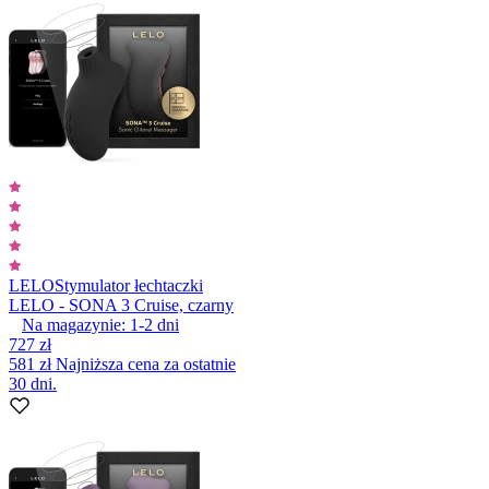
LELO
Stymulator łechtaczki
LELO - SONA 3 Cruise, czarny
Na magazynie:
1-2
dni
727 zł
581 zł
Najniższa cena za ostatnie
30 dni.