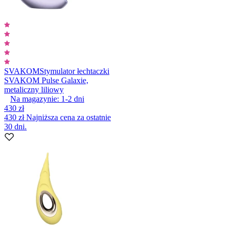
SVAKOM
Stymulator łechtaczki
SVAKOM Pulse Galaxie,
metaliczny liliowy
Na magazynie:
1-2
dni
430 zł
430 zł
Najniższa cena za ostatnie
30 dni.