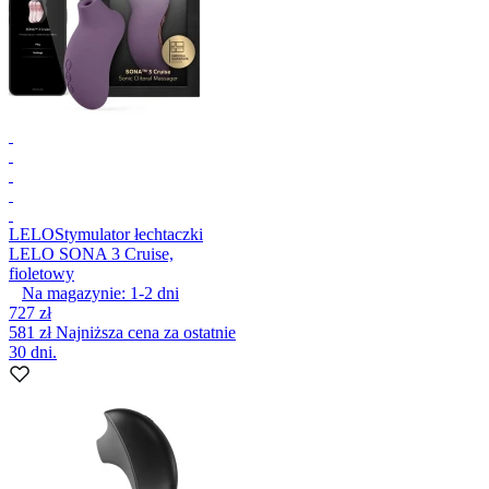
LELO
Stymulator łechtaczki
LELO SONA 3 Cruise,
fioletowy
Na magazynie:
1-2
dni
727 zł
581 zł
Najniższa cena za ostatnie
30 dni.