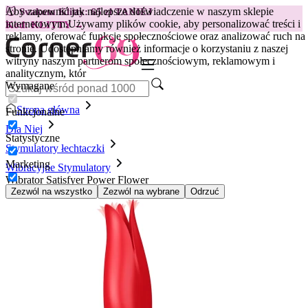
Aby zapewnić jak najlepsze doświadczenie w naszym sklepie
😽
Svakom Klitty: 65 zł TANIEJ
internetowym.
Używamy plików cookie, aby personalizować treści i
Kod: KLITTY →
reklamy, oferować funkcje społecznościowe oraz analizować ruch na
stronie. Udostępniamy również informacje o korzystaniu z naszej
witryny naszym partnerom społecznościowym, reklamowym i
analitycznym, któr
Wymagane
Strona główna
Funkcjonalne
Dla Niej
Statystyczne
Stymulatory łechtaczki
Marketing
Wibracyjne Stymulatory
Wibrator Satisfyer Power Flower
Zezwól na wszystko
Zezwól na wybrane
Odrzuć