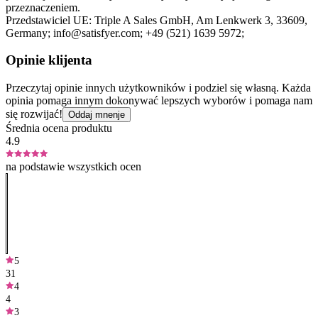
przeznaczeniem.
Przedstawiciel UE:
Triple A Sales GmbH
, Am Lenkwerk 3
, 33609
,
Germany;
info@satisfyer.com;
+49 (521) 1639 5972;
Opinie klijenta
Przeczytaj opinie innych użytkowników i podziel się własną. Każda
opinia pomaga innym dokonywać lepszych wyborów i pomaga nam
się rozwijać!
Oddaj mnenje
Średnia ocena produktu
4.9
na podstawie wszystkich ocen
5
31
4
4
3