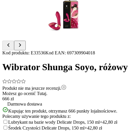
of
8
Item
Kod produktu
:
E33536
Kod EAN
:
697309904018
1
of
Wibrator Shunga Soyo, różowy
8
Produkt nie ma jeszcze recenzji.
Możesz go ocenić
Tutaj.
666 zł
Darmowa dostawa
Kupując ten produkt, otrzymasz
666
punkty lojalnościowe.
Polecamy używanie tego produktu z:
Lubrykant na bazie wody Delicate Drops, 150 ml
+42,80 zł
Środek Czystości Delicate Drops, 150 ml
+42,80 zł