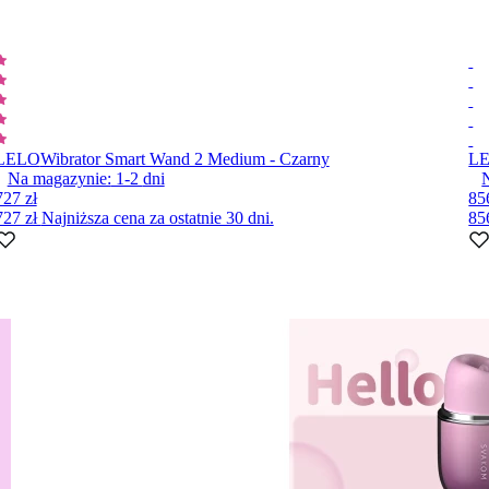
LELO
Wibrator Smart Wand 2 Medium - Czarny
L
Na magazynie:
1-2
dni
727 zł
85
727 zł
Najniższa cena za ostatnie 30 dni.
85