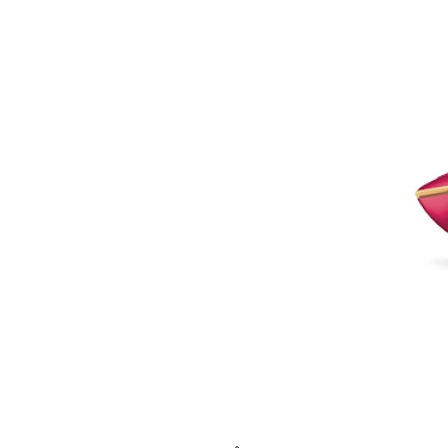
Item
1