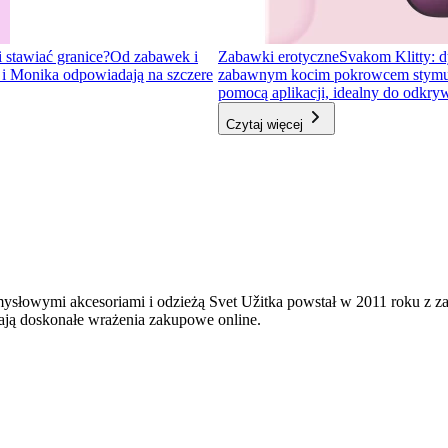
i stawiać granice?
Od zabawek i
Zabawki erotyczne
Svakom Klitty: d
a i Monika odpowiadają na szczere
zabawnym kocim pokrowcem stymulator
pomocą aplikacji, idealny do odkr
Czytaj więcej
mysłowymi akcesoriami i odzieżą Svet Užitka powstał w 2011 roku z 
ają doskonałe wrażenia zakupowe online.