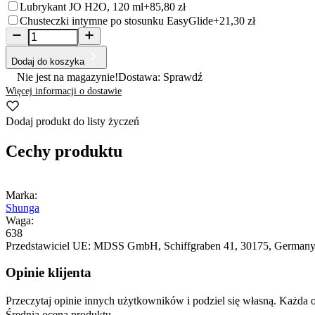
Lubrykant JO H2O, 120 ml
+85,80 zł
Chusteczki intymne po stosunku EasyGlide
+21,30 zł
Dodaj do koszyka
Nie jest na magazynie!
Dostawa: Sprawdź
Więcej informacji o dostawie
Dodaj produkt do listy życzeń
Cechy produktu
Marka:
Shunga
Waga:
638
Przedstawiciel UE:
MDSS GmbH
, Schiffgraben 41
, 30175
, German
Opinie klijenta
Przeczytaj opinie innych użytkowników i podziel się własną. Każd
Średnia ocena produktu