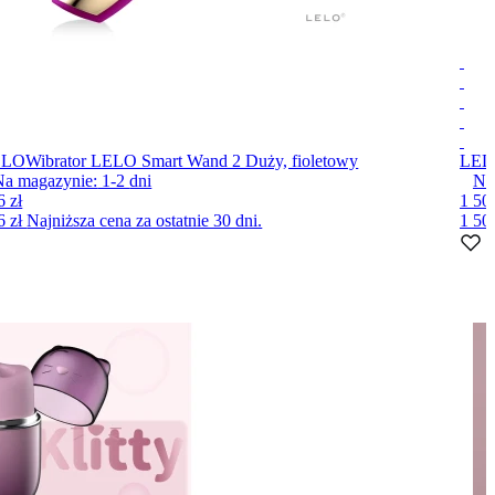
ELO
Wibrator LELO Smart Wand 2 Duży, fioletowy
LEL
Na magazynie:
1-2
dni
Na
6 zł
1 500
6 zł
Najniższa cena za ostatnie 30 dni.
1 50