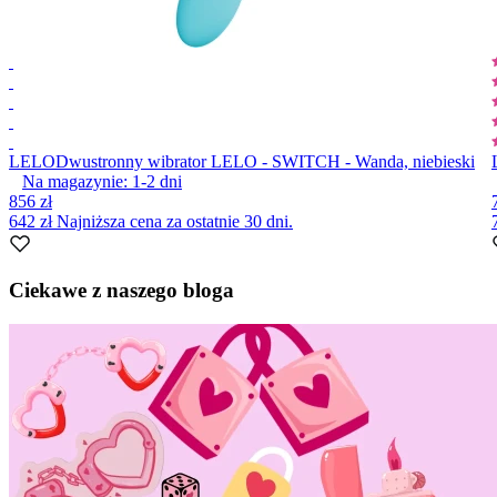
LELO
Dwustronny wibrator LELO - SWITCH - Wanda, niebieski
Na magazynie:
1-2
dni
856 zł
642 zł
Najniższa cena za ostatnie 30 dni.
Item
1
Ciekawe z naszego bloga
of
10