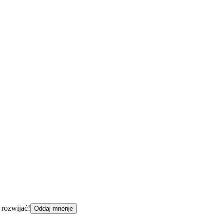
 rozwijać!
Oddaj mnenje