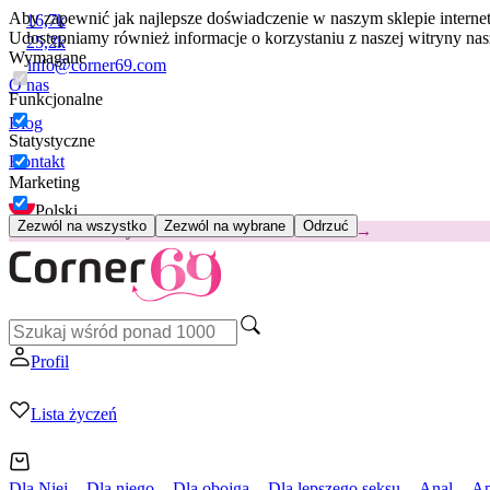
Aby zapewnić jak najlepsze doświadczenie w naszym sklepie intern
16,7k
Udostępniamy również informacje o korzystaniu z naszej witryny n
25,2k
Wymagane
info@corner69.com
O nas
Funkcjonalne
Blog
Statystyczne
Kontakt
Marketing
Polski
Zezwól na wszystko
Zezwól na wybrane
Odrzuć
😽
Svakom Klitty: 65 zł TANIEJ
Kod: KLITTY →
Profil
Lista życzeń
Dla Niej
Dla niego
Dla obojga
Dla lepszego seksu
Anal
Ap