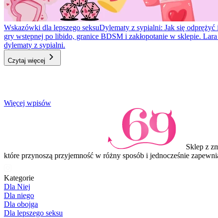
Wskazówki dla lepszego seksu
Dylematy z sypialni: Jak się odprężyć 
gry wstępnej po libido, granice BDSM i zakłopotanie w sklepie. Lar
dylematy z sypialni.
Czytaj więcej
Item
Więcej wpisów
1
of
3
Sklep z z
które przynoszą przyjemność w różny sposób i jednocześnie zapewni
Kategorie
Dla Niej
Dla niego
Dla obojga
Dla lepszego seksu