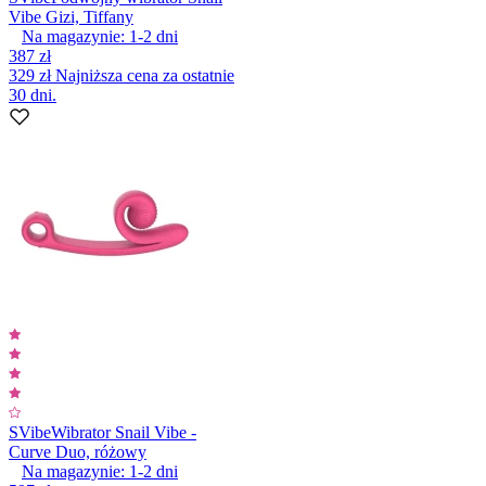
Vibe Gizi, Tiffany
Na magazynie:
1-2
dni
387 zł
329 zł
Najniższa cena za ostatnie
30 dni.
SVibe
Wibrator Snail Vibe -
Curve Duo, różowy
Na magazynie:
1-2
dni