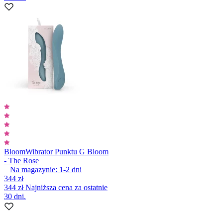
Bloom
Wibrator Punktu G Bloom
- The Rose
Na magazynie:
1-2
dni
344 zł
344 zł
Najniższa cena za ostatnie
30 dni.