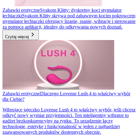
Zabawki erotyczne
Svakom Klitty: dyskretny koci stymulator
łechtaczki
Svakom Klitty skrywa pod zabawnym kocim pokrowcem
stymulator łechtaczki oferujący lizanie, ssanie, wibracje i sterowanie
za pomocą aplikacji, idealny do odkrywania nowych doznań.
Czytaj więcej
Zabawki erotyczne
Dlaczego Lovense Lush 4 to właściwy wybór
dla Ciebie?
Wibrujące jajeczko Lovense Lush 4 to właściwy wybór, jeśli chcesz
odkryć nowy wymiar przyjemności. Ten inteligentny wibrator to
gadżet bezkonkurencyjny na rynku. To urządzenie łączy
technologię, estetykę i funkcjonalność w jeden z najbardziej
zaawansowanych produktów dostępnych obecnie.