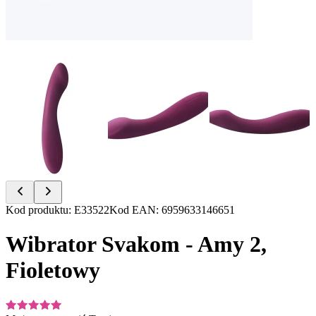
Item
Kod produktu
:
E33522
Kod EAN
:
6959633146651
1
of
Wibrator Svakom - Amy 2,
7
Fioletowy