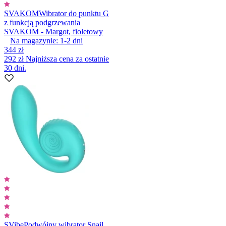
SVAKOM
Wibrator do punktu G
z funkcją podgrzewania
SVAKOM - Margot, fioletowy
Na magazynie:
1-2
dni
344 zł
292 zł
Najniższa cena za ostatnie
30 dni.
SVibe
Podwójny wibrator Snail