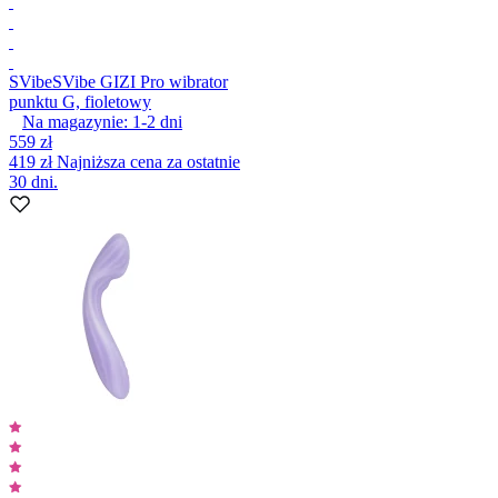
SVibe
SVibe GIZI Pro wibrator
punktu G, fioletowy
Na magazynie:
1-2
dni
559 zł
419 zł
Najniższa cena za ostatnie
30 dni.