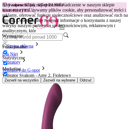
Aby zapewnić jak najlepsze doświadczenie w naszym sklepie
😽
Svakom Klitty: 65 zł TANIEJ
internetowym.
Używamy plików cookie, aby personalizować treści i
Kod: KLITTY →
reklamy, oferować funkcje społecznościowe oraz analizować ruch na
stronie. Udostępniamy również informacje o korzystaniu z naszej
witryny naszym partnerom społecznościowym, reklamowym i
analitycznym, któr
Wymagane
Strona główna
Funkcjonalne
Dla Niej
Statystyczne
Wibratory
Marketing
Wibratory do G-spot
Wibrator Svakom - Amy 2, Fioletowy
Zezwól na wszystko
Zezwól na wybrane
Odrzuć