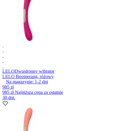
LELO
Dwustronny wibrator
LELO Boomerang, różowy
Na magazynie:
1-2
dni
985 zł
985 zł
Najniższa cena za ostatnie
30 dni.