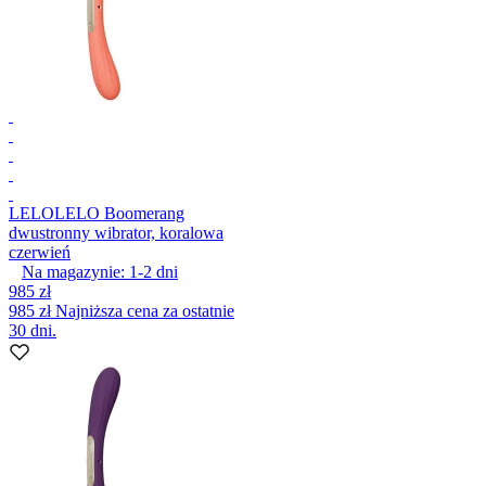
LELO
LELO Boomerang
dwustronny wibrator, koralowa
czerwień
Na magazynie:
1-2
dni
985 zł
985 zł
Najniższa cena za ostatnie
30 dni.