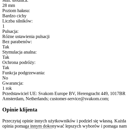
Min. średnica:
28 mm
Poziom hałasu:
Bardzo cichy
Liczba silników:
1
Pulsacja:
Różne ustawienia pulsacji
Bez parabenów:
Tak
Stymulacja analna:
Tak
Ochrona podróży:
Tak
Funkcja podgrzewania:
No
Gwarancja:
1 rok
Przedstawiciel UE:
Svakom Europe BV
, Herengracht 449
, 1017BR
Amsterdam
, Netherlands;
customer-service@svakom.com;
Opinie klijenta
Przeczytaj opinie innych użytkowników i podziel się własną. Każda
opinia pomaga innym dokonywać lepszych wyborów i pomaga nam