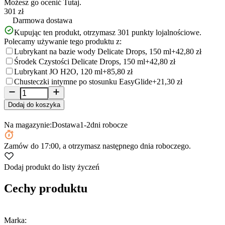
Możesz go ocenić
Tutaj.
301 zł
Darmowa dostawa
Kupując ten produkt, otrzymasz
301
punkty lojalnościowe.
Polecamy używanie tego produktu z:
Lubrykant na bazie wody Delicate Drops, 150 ml
+42,80 zł
Środek Czystości Delicate Drops, 150 ml
+42,80 zł
Lubrykant JO H2O, 120 ml
+85,80 zł
Chusteczki intymne po stosunku EasyGlide
+21,30 zł
Dodaj do koszyka
Na magazynie:
Dostawa
1-2
dni robocze
Zamów
do 17:00
, a otrzymasz następnego dnia roboczego.
Dodaj produkt do listy życzeń
Cechy produktu
Marka: