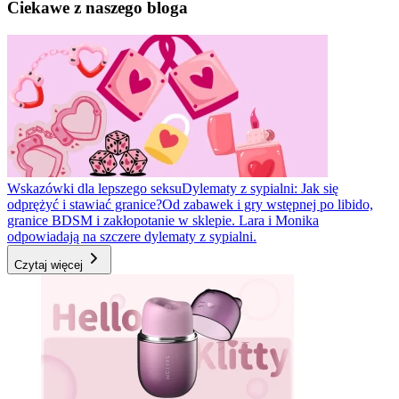
Ciekawe z naszego bloga
Wskazówki dla lepszego seksu
Dylematy z sypialni: Jak się
odprężyć i stawiać granice?
Od zabawek i gry wstępnej po libido,
granice BDSM i zakłopotanie w sklepie. Lara i Monika
odpowiadają na szczere dylematy z sypialni.
Czytaj więcej