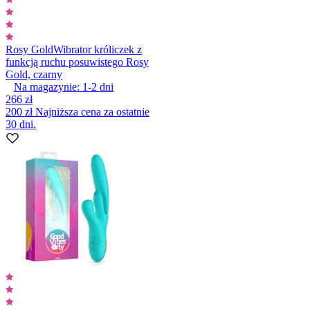
Rosy Gold
Wibrator króliczek z
funkcją ruchu posuwistego Rosy
Gold, czarny
Na magazynie:
1-2
dni
266 zł
200 zł
Najniższa cena za ostatnie
30 dni.