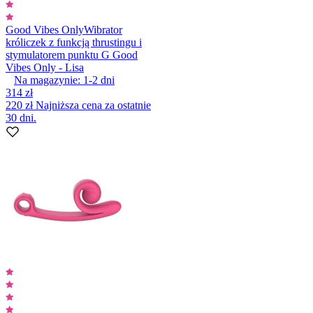
Good Vibes Only
Wibrator
króliczek z funkcją thrustingu i
stymulatorem punktu G Good
Vibes Only - Lisa
Na magazynie:
1-2
dni
314 zł
220 zł
Najniższa cena za ostatnie
30 dni.