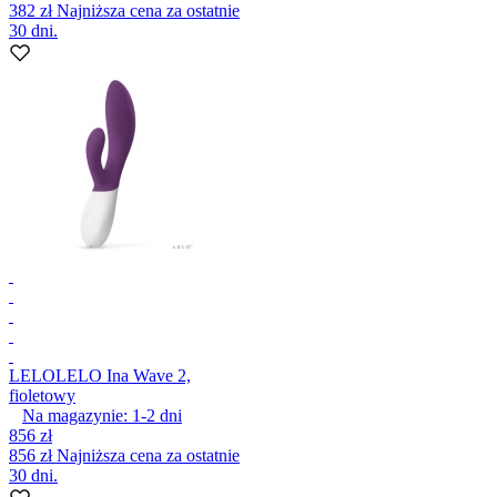
382 zł
Najniższa cena za ostatnie
30 dni.
LELO
LELO Ina Wave 2,
fioletowy
Na magazynie:
1-2
dni
856 zł
856 zł
Najniższa cena za ostatnie
30 dni.