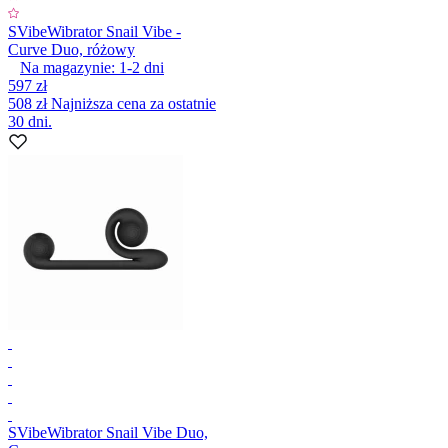
SVibe
Wibrator Snail Vibe -
Curve Duo, różowy
Na magazynie:
1-2
dni
597 zł
508 zł
Najniższa cena za ostatnie
30 dni.
SVibe
Wibrator Snail Vibe Duo,