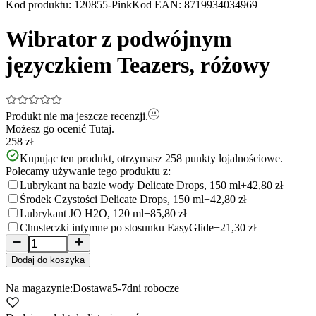
Item
Kod produktu
:
120855-Pink
Kod EAN
:
8719934034969
1
of
Wibrator z podwójnym
11
języczkiem Teazers, różowy
Produkt nie ma jeszcze recenzji.
Możesz go ocenić
Tutaj.
258 zł
Kupując ten produkt, otrzymasz
258
punkty lojalnościowe.
Polecamy używanie tego produktu z:
Lubrykant na bazie wody Delicate Drops, 150 ml
+42,80 zł
Środek Czystości Delicate Drops, 150 ml
+42,80 zł
Lubrykant JO H2O, 120 ml
+85,80 zł
Chusteczki intymne po stosunku EasyGlide
+21,30 zł
Dodaj do koszyka
Na magazynie:
Dostawa
5-7
dni robocze