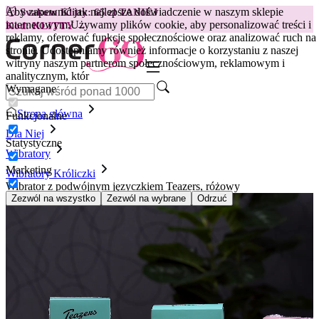
Aby zapewnić jak najlepsze doświadczenie w naszym sklepie
😽
Svakom Klitty: 65 zł TANIEJ
internetowym.
Używamy plików cookie, aby personalizować treści i
Kod: KLITTY →
reklamy, oferować funkcje społecznościowe oraz analizować ruch na
stronie. Udostępniamy również informacje o korzystaniu z naszej
witryny naszym partnerom społecznościowym, reklamowym i
analitycznym, któr
Wymagane
Strona główna
Funkcjonalne
Dla Niej
Statystyczne
Wibratory
Marketing
Wibratory Króliczki
Wibrator z podwójnym języczkiem Teazers, różowy
Zezwól na wszystko
Zezwól na wybrane
Odrzuć