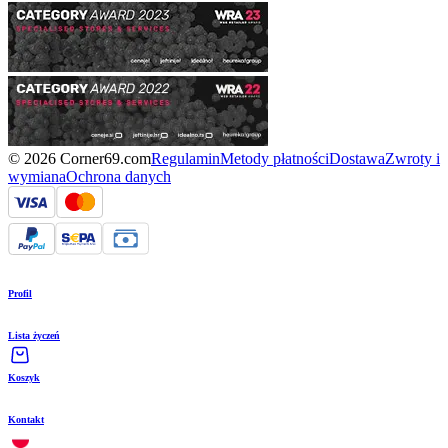
© 2026 Corner69.com
Regulamin
Metody płatności
Dostawa
Zwroty i
wymiana
Ochrona danych
Profil
Lista życzeń
Koszyk
Kontakt