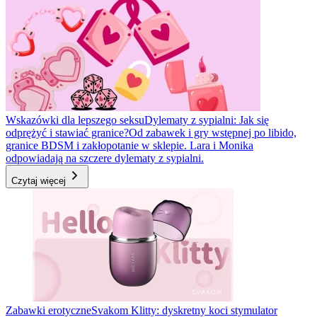
Wskazówki dla lepszego seksu
Dylematy z sypialni: Jak się
odprężyć i stawiać granice?
Od zabawek i gry wstępnej po libido,
granice BDSM i zakłopotanie w sklepie. Lara i Monika
odpowiadają na szczere dylematy z sypialni.
Czytaj więcej
Zabawki erotyczne
Svakom Klitty: dyskretny koci stymulator