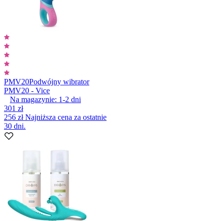
PMV20
Podwójny wibrator
PMV20 - Vice
Na magazynie:
1-2
dni
301 zł
256 zł
Najniższa cena za ostatnie
30 dni.