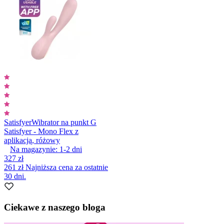
Satisfyer
Wibrator na punkt G
Satisfyer - Mono Flex z
aplikacją, różowy
Na magazynie:
1-2
dni
327 zł
261 zł
Najniższa cena za ostatnie
30 dni.
Ciekawe z naszego bloga