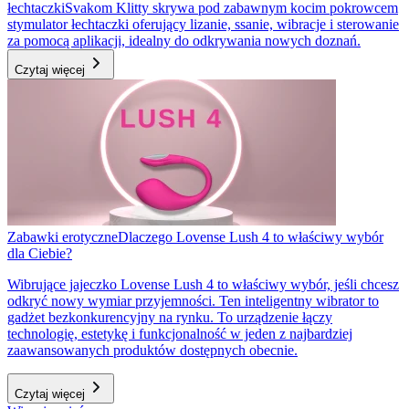
łechtaczki
Svakom Klitty skrywa pod zabawnym kocim pokrowcem
stymulator łechtaczki oferujący lizanie, ssanie, wibracje i sterowanie
za pomocą aplikacji, idealny do odkrywania nowych doznań.
Czytaj więcej
Zabawki erotyczne
Dlaczego Lovense Lush 4 to właściwy wybór
dla Ciebie?
Wibrujące jajeczko Lovense Lush 4 to właściwy wybór, jeśli chcesz
odkryć nowy wymiar przyjemności. Ten inteligentny wibrator to
gadżet bezkonkurencyjny na rynku. To urządzenie łączy
technologię, estetykę i funkcjonalność w jeden z najbardziej
zaawansowanych produktów dostępnych obecnie.
Czytaj więcej