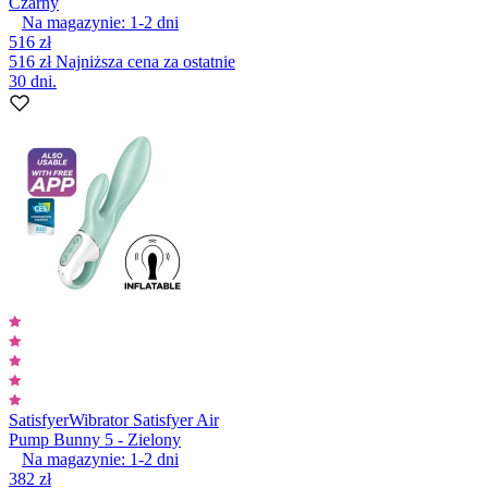
Czarny
Na magazynie:
1-2
dni
516 zł
516 zł
Najniższa cena za ostatnie
30 dni.
Satisfyer
Wibrator Satisfyer Air
Pump Bunny 5 - Zielony
Na magazynie:
1-2
dni
382 zł