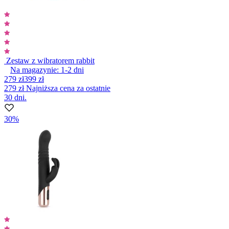
Zestaw z wibratorem rabbit
Na magazynie:
1-2
dni
279 zł
399 zł
279 zł
Najniższa cena za ostatnie
30 dni.
30%