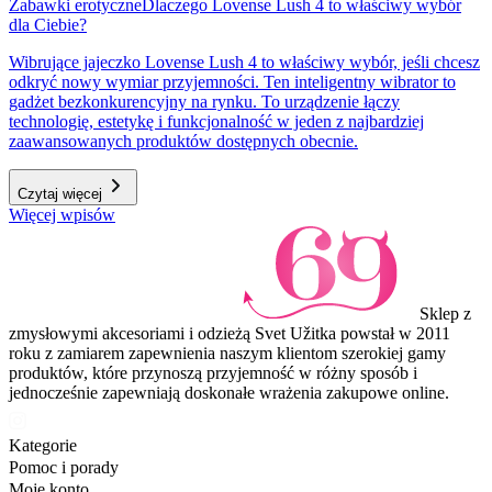
Zabawki erotyczne
Dlaczego Lovense Lush 4 to właściwy wybór
dla Ciebie?
Wibrujące jajeczko Lovense Lush 4 to właściwy wybór, jeśli chcesz
odkryć nowy wymiar przyjemności. Ten inteligentny wibrator to
gadżet bezkonkurencyjny na rynku. To urządzenie łączy
technologię, estetykę i funkcjonalność w jeden z najbardziej
zaawansowanych produktów dostępnych obecnie.
Czytaj więcej
Więcej wpisów
Sklep z
zmysłowymi akcesoriami i odzieżą Svet Užitka powstał w 2011
roku z zamiarem zapewnienia naszym klientom szerokiej gamy
produktów, które przynoszą przyjemność w różny sposób i
jednocześnie zapewniają doskonałe wrażenia zakupowe online.
Kategorie
Pomoc i porady
Moje konto