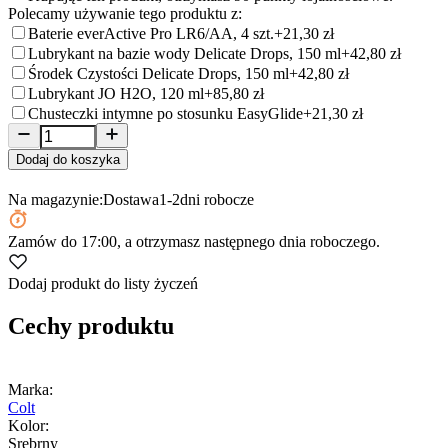
Polecamy używanie tego produktu z:
Baterie everActive Pro LR6/AA, 4 szt.
+21,30 zł
Lubrykant na bazie wody Delicate Drops, 150 ml
+42,80 zł
Środek Czystości Delicate Drops, 150 ml
+42,80 zł
Lubrykant JO H2O, 120 ml
+85,80 zł
Chusteczki intymne po stosunku EasyGlide
+21,30 zł
Dodaj do koszyka
Na magazynie:
Dostawa
1-2
dni robocze
Zamów
do 17:00
, a otrzymasz następnego dnia roboczego.
Dodaj produkt do listy życzeń
Cechy produktu
Marka:
Colt
Kolor:
Srebrny