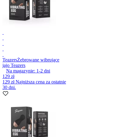
Teazers
Żebrowane wibrujące
jajo Teazers
Na magazynie:
1-2
dni
129 zł
129 zł
Najniższa cena za ostatnie
30 dni.