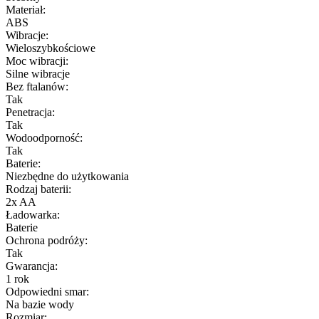
Materiał:
ABS
Wibracje:
Wieloszybkościowe
Moc wibracji:
Silne wibracje
Bez ftalanów:
Tak
Penetracja:
Tak
Wodoodporność:
Tak
Baterie:
Niezbędne do użytkowania
Rodzaj baterii:
2x AA
Ładowarka:
Baterie
Ochrona podróży:
Tak
Gwarancja:
1 rok
Odpowiedni smar:
Na bazie wody
Rozmiar: