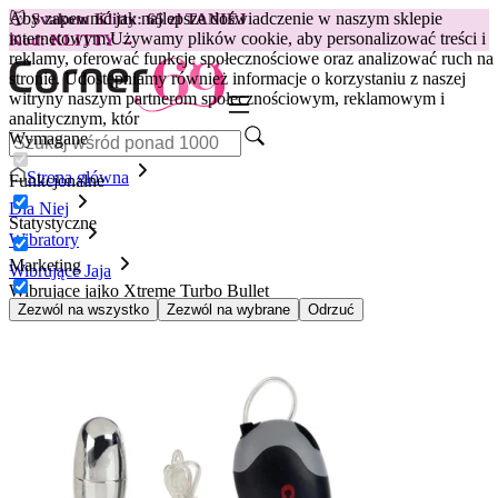
Aby zapewnić jak najlepsze doświadczenie w naszym sklepie
😽
Svakom Klitty: 65 zł TANIEJ
internetowym.
Używamy plików cookie, aby personalizować treści i
Kod: KLITTY →
reklamy, oferować funkcje społecznościowe oraz analizować ruch na
stronie. Udostępniamy również informacje o korzystaniu z naszej
witryny naszym partnerom społecznościowym, reklamowym i
analitycznym, któr
Wymagane
Strona główna
Funkcjonalne
Dla Niej
Statystyczne
Wibratory
Marketing
Wibrujące Jaja
Wibrujące jajko Xtreme Turbo Bullet
Zezwól na wszystko
Zezwól na wybrane
Odrzuć