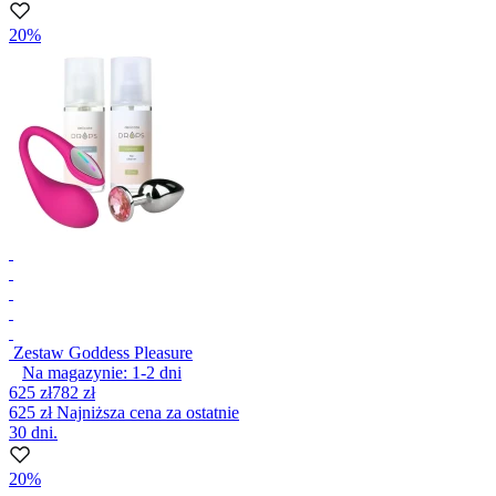
20%
Zestaw Goddess Pleasure
Na magazynie:
1-2
dni
625 zł
782 zł
625 zł
Najniższa cena za ostatnie
30 dni.
20%