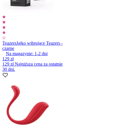
Teazers
Jajko wibrujące Teazers -
czarne
Na magazynie:
1-2
dni
129 zł
129 zł
Najniższa cena za ostatnie
30 dni.