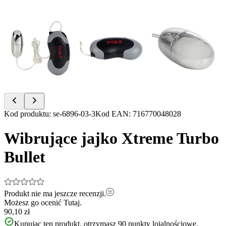
Item
Kod produktu
:
se-6896-03-3
Kod EAN
:
716770048028
1
of
Wibrujące jajko Xtreme Turbo
3
Bullet
Produkt nie ma jeszcze recenzji.
Możesz go ocenić
Tutaj.
90,10 zł
Kupując ten produkt, otrzymasz
90
punkty lojalnościowe.