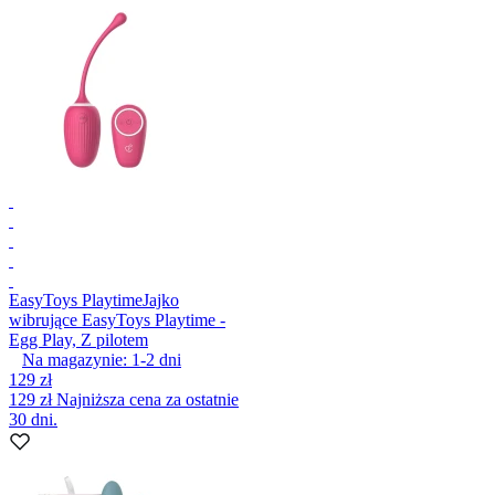
EasyToys Playtime
Jajko
wibrujące EasyToys Playtime -
Egg Play, Z pilotem
Na magazynie:
1-2
dni
129 zł
129 zł
Najniższa cena za ostatnie
30 dni.