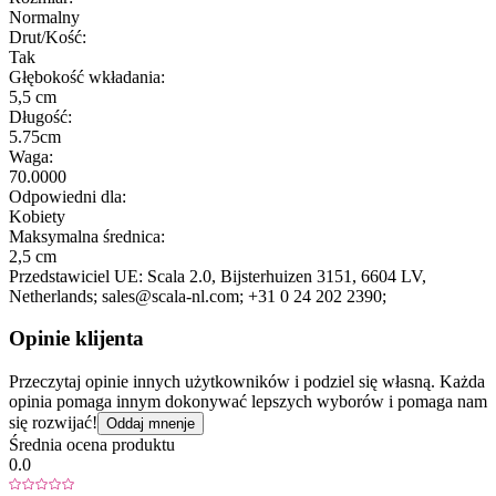
Normalny
Drut/Kość:
Tak
Głębokość wkładania:
5,5 cm
Długość:
5.75cm
Waga:
70.0000
Odpowiedni dla:
Kobiety
Maksymalna średnica:
2,5 cm
Przedstawiciel UE:
Scala 2.0
, Bijsterhuizen 3151
, 6604 LV
,
Netherlands;
sales@scala-nl.com;
+31 0 24 202 2390;
Opinie klijenta
Przeczytaj opinie innych użytkowników i podziel się własną. Każda
opinia pomaga innym dokonywać lepszych wyborów i pomaga nam
się rozwijać!
Oddaj mnenje
Średnia ocena produktu
0.0