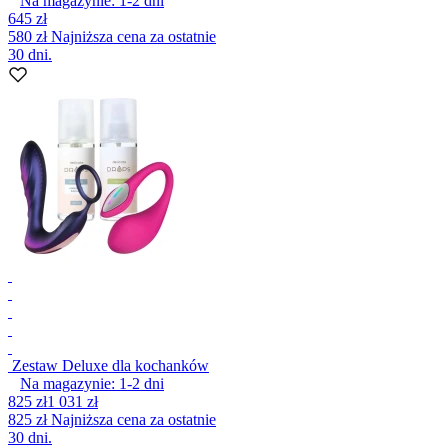
Na magazynie:
1-2
dni
645 zł
580 zł
Najniższa cena za ostatnie
30 dni.
Zestaw Deluxe dla kochanków
Na magazynie:
1-2
dni
825 zł
1 031 zł
825 zł
Najniższa cena za ostatnie
30 dni.