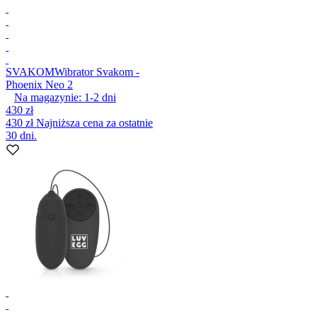
SVAKOM
Wibrator Svakom -
Phoenix Neo 2
Na magazynie:
1-2
dni
430 zł
430 zł
Najniższa cena za ostatnie
30 dni.