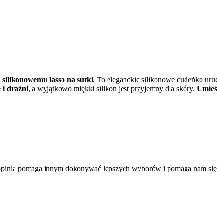
silikonowemu lasso na sutki
. To eleganckie silikonowe cudeńko uru
 i drażni
, a wyjątkowo miękki silikon jest przyjemny dla skóry.
Umieś
a opinia pomaga innym dokonywać lepszych wyborów i pomaga nam się