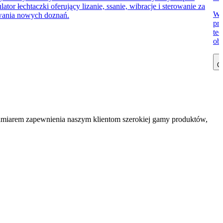
 łechtaczki oferujący lizanie, ssanie, wibracje i sterowanie za
Wi
ywania nowych doznań.
prz
te
obe
Cz
zamiarem zapewnienia naszym klientom szerokiej gamy produktów,