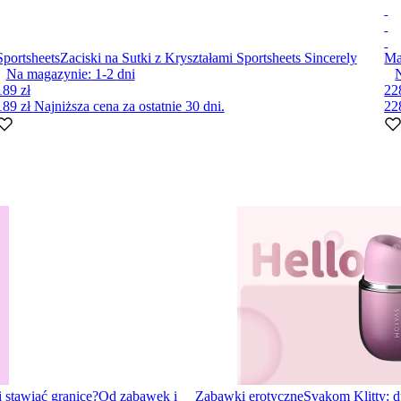
Sportsheets
Zaciski na Sutki z Kryształami Sportsheets Sincerely
Ma
Na magazynie:
1-2
dni
189 zł
22
189 zł
Najniższa cena za ostatnie 30 dni.
22
i stawiać granice?
Od zabawek i
Zabawki erotyczne
Svakom Klitty: d