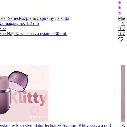
ster Series
Rozpieracz spiralny na sutki
Mast
Na magazynie:
1-2
dni
Na
8 zł
107 
8 zł
Najniższa cena za ostatnie 30 dni.
107 
yskretny koci stymulator łechtaczki
Svakom Klitty skrywa pod
Za