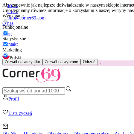
Aby zapewnić jak najlepsze doświadczenie w naszym sklepie intern
16,7k
Udostępniamy również informacje o korzystaniu z naszej witryny n
25,2k
Wymagane
info@corner69.com
O nas
Funkcjonalne
Blog
Statystyczne
Kontakt
Marketing
Polski
Zezwól na wszystko
Zezwól na wybrane
Odrzuć
😽
Svakom Klitty: 65 zł TANIEJ
Kod: KLITTY →
Profil
Lista życzeń
Dla Niej
Dla niego
Dla obojga
Dla lepszego seksu
Anal
Ap