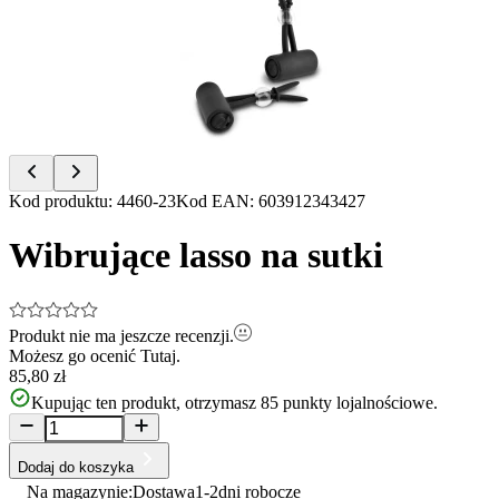
of
3
Item
Kod produktu
:
4460-23
Kod EAN
:
603912343427
1
of
Wibrujące lasso na sutki
3
Produkt nie ma jeszcze recenzji.
Możesz go ocenić
Tutaj.
85,80 zł
Kupując ten produkt, otrzymasz
85
punkty lojalnościowe.
Dodaj do koszyka
Na magazynie:
Dostawa
1-2
dni robocze