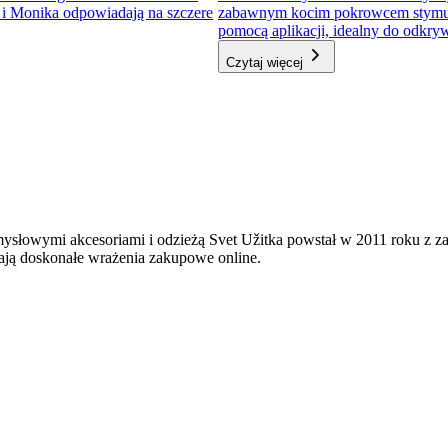
a i Monika odpowiadają na szczere
zabawnym kocim pokrowcem stymulator
pomocą aplikacji, idealny do odkr
Czytaj więcej
mysłowymi akcesoriami i odzieżą Svet Užitka powstał w 2011 roku z 
ają doskonałe wrażenia zakupowe online.