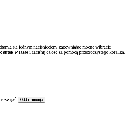
chamia się jednym naciśnięciem, zapewniając mocne wibracje
ć sutek w lasso
i zaciśnij całość za pomocą przezroczystego koralika.
 rozwijać!
Oddaj mnenje