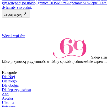
gry wstępnej po libido, granice BDSM i zakłopotanie w sklepie. Lar
dylematy z sypialni.
Czytaj więcej
Item
Więcej wpisów
1
of
3
Sklep z z
które przynoszą przyjemność w różny sposób i jednocześnie zapewni
Kategorie
Dla Niej
Dla niego
Dla obojga
Dla lepszego seksu
Anal
Apteka
Ubrania
Polecane