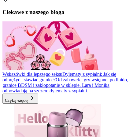
Ciekawe z naszego bloga
Wskazówki dla lepszego seksu
Dylematy z sypialni: Jak się
odprężyć i stawiać granice?
Od zabawek i gry wstępnej po libido,
granice BDSM i zakłopotanie w sklepie. Lara i Monika
odpowiadają na szczere dylematy z sypialni.
Czytaj więcej