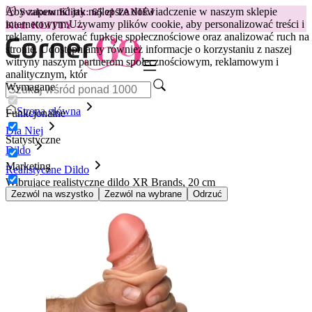
Aby zapewnić jak najlepsze doświadczenie w naszym sklepie
😽
Svakom Klitty: 65 zł TANIEJ
internetowym.
Używamy plików cookie, aby personalizować treści i
Kod: KLITTY →
reklamy, oferować funkcje społecznościowe oraz analizować ruch na
stronie. Udostępniamy również informacje o korzystaniu z naszej
witryny naszym partnerom społecznościowym, reklamowym i
analitycznym, któr
Wymagane
Strona główna
Funkcjonalne
Dla Niej
Statystyczne
Dildo
Marketing
Realistyczne Dildo
Wibrujące realistyczne dildo XR Brands, 20 cm
Zezwól na wszystko
Zezwól na wybrane
Odrzuć