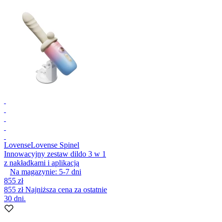
Lovense
Lovense Spinel
Innowacyjny zestaw dildo 3 w 1
z nakładkami i aplikacją
Na magazynie:
5-7
dni
855 zł
855 zł
Najniższa cena za ostatnie
30 dni.