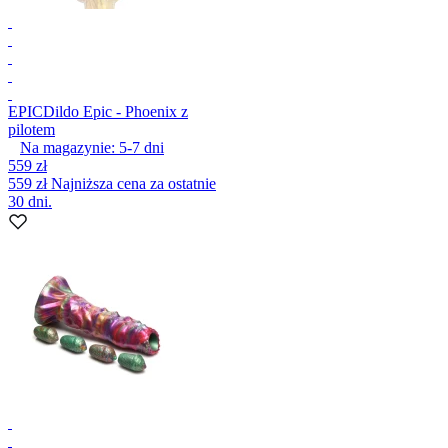
EPIC
Dildo Epic - Phoenix z
pilotem
Na magazynie:
5-7
dni
559 zł
559 zł
Najniższa cena za ostatnie
30 dni.