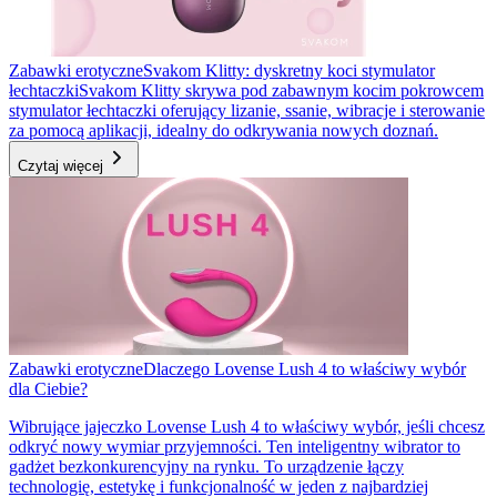
Zabawki erotyczne
Svakom Klitty: dyskretny koci stymulator
łechtaczki
Svakom Klitty skrywa pod zabawnym kocim pokrowcem
stymulator łechtaczki oferujący lizanie, ssanie, wibracje i sterowanie
za pomocą aplikacji, idealny do odkrywania nowych doznań.
Czytaj więcej
Zabawki erotyczne
Dlaczego Lovense Lush 4 to właściwy wybór
dla Ciebie?
Wibrujące jajeczko Lovense Lush 4 to właściwy wybór, jeśli chcesz
odkryć nowy wymiar przyjemności. Ten inteligentny wibrator to
gadżet bezkonkurencyjny na rynku. To urządzenie łączy
technologię, estetykę i funkcjonalność w jeden z najbardziej