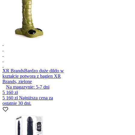
XR Brands
Bardzo duże dildo w
kształcie potwora z bagien XR
Brands, zielone
Na magazynie:
5-7
dni
5 160 zł
5 160 zł
Najniższa cena za
ostatnie 30 dni.