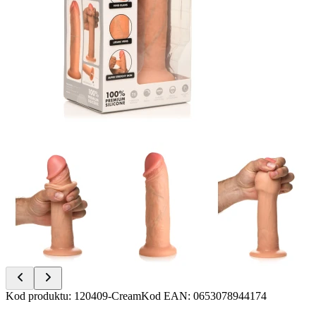
Item
Kod produktu
:
120409-Cream
Kod EAN
:
0653078944174
1