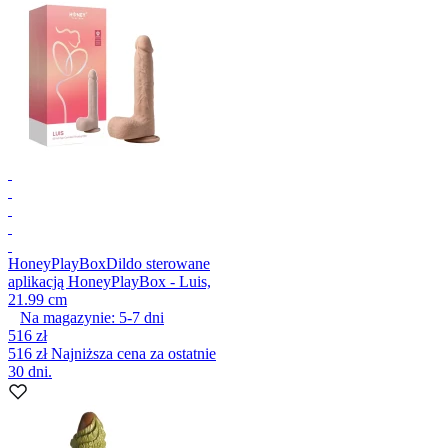
HoneyPlayBox
Dildo sterowane
aplikacją HoneyPlayBox - Luis,
21.99 cm
Na magazynie:
5-7
dni
516 zł
516 zł
Najniższa cena za ostatnie
30 dni.