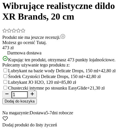
of
Wibrujące realistyczne dildo
20
XR Brands, 20 cm
Produkt nie ma jeszcze recenzji.
Możesz go ocenić
Tutaj.
473 zł
Darmowa dostawa
Kupując ten produkt, otrzymasz
473
punkty lojalnościowe.
Polecamy używanie tego produktu z:
Lubrykant na bazie wody Delicate Drops, 150 ml
+42,80 zł
Środek Czystości Delicate Drops, 150 ml
+42,80 zł
Lubrykant JO H2O, 120 ml
+85,80 zł
Chusteczki intymne po stosunku EasyGlide
+21,30 zł
Dodaj do koszyka
Na magazynie:
Dostawa
5-7
dni robocze
Dodaj produkt do listy życzeń