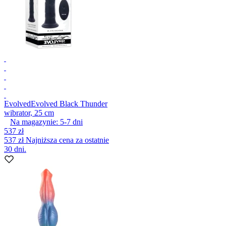
Evolved
Evolved Black Thunder
wibrator, 25 cm
Na magazynie:
5-7
dni
537 zł
537 zł
Najniższa cena za ostatnie
30 dni.