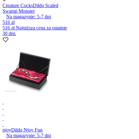
Creature Cocks
Dildo Scaled
Swamp Monster
Na magazynie:
5-7
dni
516 zł
516 zł
Najniższa cena za ostatnie
30 dni.
njoy
Dildo Njoy Fun
Na magazynie:
5-7
dni