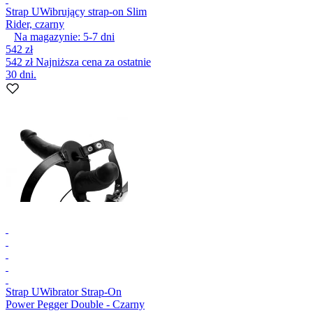
Strap U
Wibrujący strap-on Slim
Rider, czarny
Na magazynie:
5-7
dni
542 zł
542 zł
Najniższa cena za ostatnie
30 dni.
Strap U
Wibrator Strap-On
Power Pegger Double - Czarny