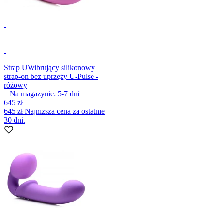
Strap U
Wibrujący silikonowy
strap-on bez uprzęży U-Pulse -
różowy
Na magazynie:
5-7
dni
645 zł
645 zł
Najniższa cena za ostatnie
30 dni.