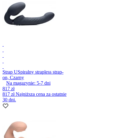
Strap U
Spiralny strapless strap-
on, Czarny
Na magazynie:
5-7
dni
817 zł
817 zł
Najniższa cena za ostatnie
30 dni.