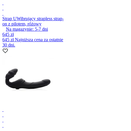
Strap U
Wibrujący strapless strap-
on z pilotem, różowy
Na magazynie:
5-7
dni
645 zł
645 zł
Najniższa cena za ostatnie
30 dni.