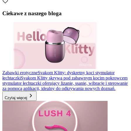
Ciekawe z naszego bloga
Zabawki erotyczne
Svakom Klitty: dyskretny koci stymulator
łechtaczki
Svakom Klitty skrywa pod zabawnym kocim pokrowcem
stymulator łechtaczki oferujący lizanie, ssanie, wibracje i sterowanie
za pomocą aplikacji, idealny do odkrywania nowych doznań.
Czytaj więcej