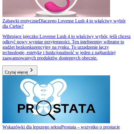
Zabawki erotyczne
Dlaczego Lovense Lush 4 to właściwy wybór
dla Ciebie?
Wibrujące jajeczko Lovense Lush 4 to właściwy wybór, jeśli chcesz
odkryć nowy wymiar przyjemności. Ten inteligentny wibrator to
gadżet bezkonkurencyjny na rynku. To urządzenie łączy
technologię, estetykę i funkcjonalność w jeden z najbardziej
zaawansowanych produktów dostępnych obecnie.
Czytaj więcej
Wskazówki dla lepszego seksu
Prostata – wszystko o prostacie