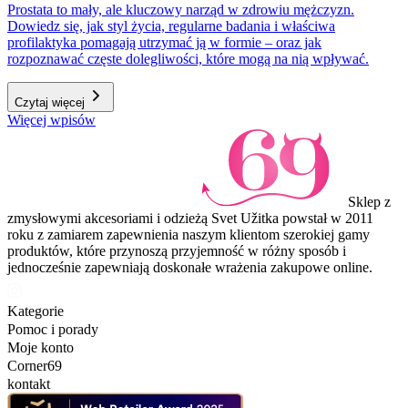
Prostata to mały, ale kluczowy narząd w zdrowiu mężczyzn.
Dowiedz się, jak styl życia, regularne badania i właściwa
profilaktyka pomagają utrzymać ją w formie – oraz jak
rozpoznawać częste dolegliwości, które mogą na nią wpływać.
Czytaj więcej
Więcej wpisów
Sklep z
zmysłowymi akcesoriami i odzieżą Svet Užitka powstał w 2011
roku z zamiarem zapewnienia naszym klientom szerokiej gamy
produktów, które przynoszą przyjemność w różny sposób i
jednocześnie zapewniają doskonałe wrażenia zakupowe online.
Kategorie
Pomoc i porady
Moje konto
Corner69
kontakt