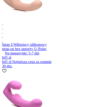
Strap U
Wibrujący silikonowy
strap-on bez uprzęży U-Pulse
Na magazynie:
5-7
dni
645 zł
645 zł
Najniższa cena za ostatnie
30 dni.