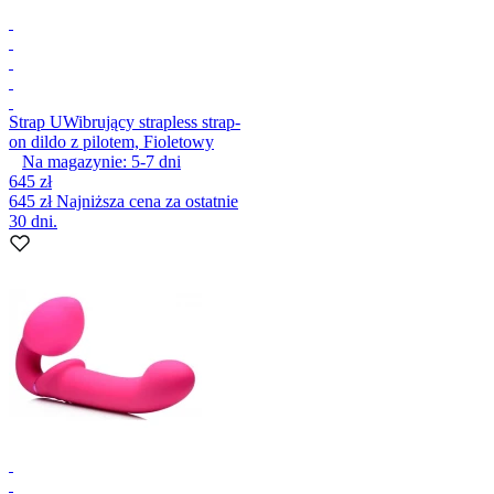
Strap U
Wibrujący strapless strap-
on dildo z pilotem, Fioletowy
Na magazynie:
5-7
dni
645 zł
645 zł
Najniższa cena za ostatnie
30 dni.