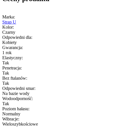
Marka:
Strap U
Kolor:
Czarny
Odpowiedni dla:
Kobiety
Gwarancja:
1 rok
Elastyczny:
Tak
Penetracja:
Tak
Bez ftalanów:
Tak
Odpowiedni smar:
Na bazie wody
Wodoodporność:
Tak
Poziom hałasu:
Normalny
Wibracje:
Wieloszybkościowe