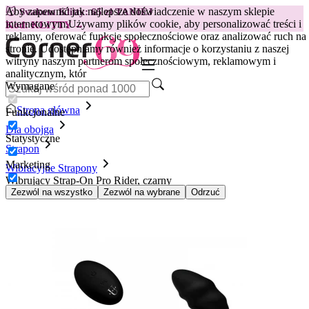
Aby zapewnić jak najlepsze doświadczenie w naszym sklepie
😽
Svakom Klitty: 65 zł TANIEJ
internetowym.
Używamy plików cookie, aby personalizować treści i
Kod: KLITTY →
reklamy, oferować funkcje społecznościowe oraz analizować ruch na
stronie. Udostępniamy również informacje o korzystaniu z naszej
witryny naszym partnerom społecznościowym, reklamowym i
analitycznym, któr
Wymagane
Strona główna
Funkcjonalne
Dla obojga
Statystyczne
Strapon
Marketing
Wibracyjne Strapony
Wibrujący Strap-On Pro Rider, czarny
Zezwól na wszystko
Zezwól na wybrane
Odrzuć