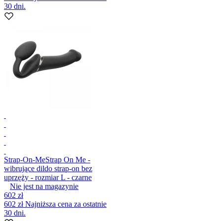
30 dni.
Strap-On-Me
Strap On Me -
wibrujące dildo strap-on bez
uprzęży - rozmiar L - czarne
Nie jest na magazynie
602 zł
602 zł
Najniższa cena za ostatnie
30 dni.