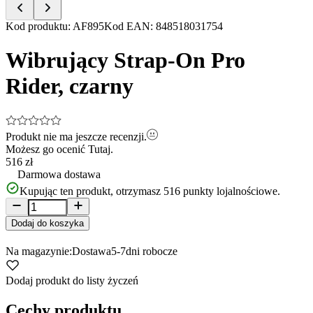
Item
Kod produktu
:
AF895
Kod EAN
:
848518031754
1
of
Wibrujący Strap-On Pro
5
Rider, czarny
Produkt nie ma jeszcze recenzji.
Możesz go ocenić
Tutaj.
516 zł
Darmowa dostawa
Kupując ten produkt, otrzymasz
516
punkty lojalnościowe.
Dodaj do koszyka
Na magazynie:
Dostawa
5-7
dni robocze
Dodaj produkt do listy życzeń
Cechy produktu