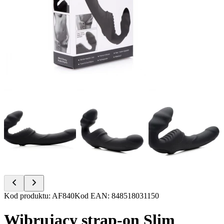
Item
Kod produktu
:
AF840
Kod EAN
:
848518031150
1
of
Wibrujący strap-on Slim
6