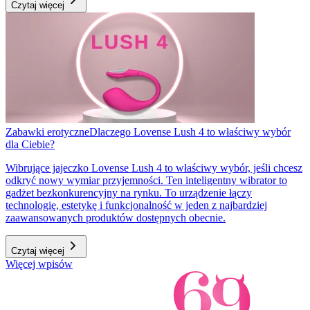
Czytaj więcej
Zabawki erotyczne
Dlaczego Lovense Lush 4 to właściwy wybór
dla Ciebie?
Wibrujące jajeczko Lovense Lush 4 to właściwy wybór, jeśli chcesz
odkryć nowy wymiar przyjemności. Ten inteligentny wibrator to
gadżet bezkonkurencyjny na rynku. To urządzenie łączy
technologię, estetykę i funkcjonalność w jeden z najbardziej
zaawansowanych produktów dostępnych obecnie.
Czytaj więcej
Więcej wpisów