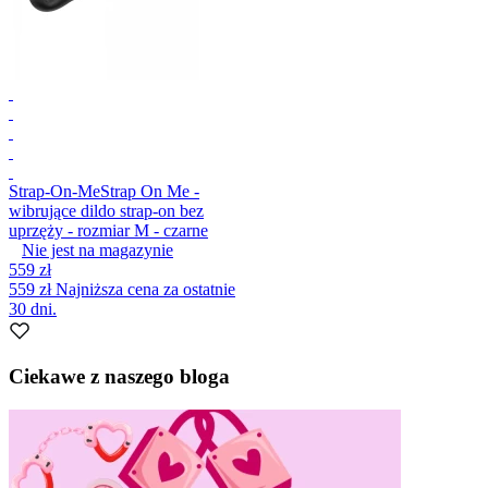
Strap-On-Me
Strap On Me -
wibrujące dildo strap-on bez
uprzęży - rozmiar M - czarne
Nie jest na magazynie
559 zł
559 zł
Najniższa cena za ostatnie
30 dni.
Ciekawe z naszego bloga