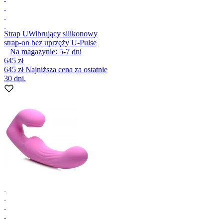
Strap U
Wibrujący silikonowy
strap-on bez uprzęży U-Pulse
Na magazynie:
5-7
dni
645 zł
645 zł
Najniższa cena za ostatnie
30 dni.