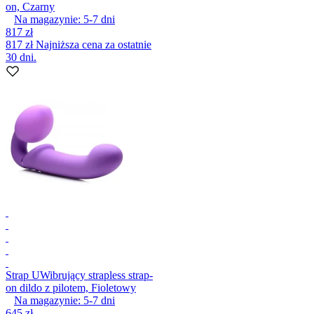
on, Czarny
Na magazynie:
5-7
dni
817 zł
817 zł
Najniższa cena za ostatnie
30 dni.
Strap U
Wibrujący strapless strap-
on dildo z pilotem, Fioletowy
Na magazynie:
5-7
dni
645 zł