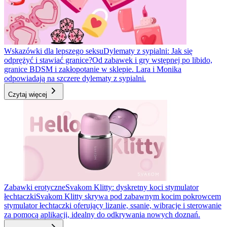
Wskazówki dla lepszego seksu
Dylematy z sypialni: Jak się
odprężyć i stawiać granice?
Od zabawek i gry wstępnej po libido,
granice BDSM i zakłopotanie w sklepie. Lara i Monika
odpowiadają na szczere dylematy z sypialni.
Czytaj więcej
Zabawki erotyczne
Svakom Klitty: dyskretny koci stymulator
łechtaczki
Svakom Klitty skrywa pod zabawnym kocim pokrowcem
stymulator łechtaczki oferujący lizanie, ssanie, wibracje i sterowanie
za pomocą aplikacji, idealny do odkrywania nowych doznań.