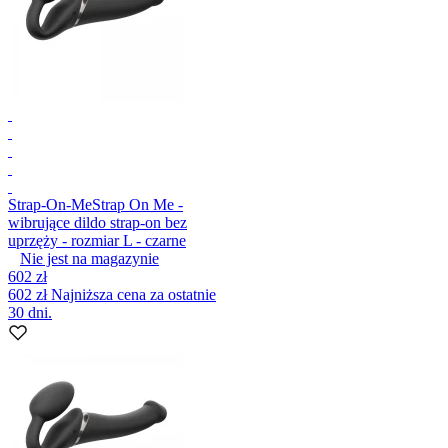
Strap-On-Me
Strap On Me -
wibrujące dildo strap-on bez
uprzęży - rozmiar L - czarne
Nie jest na magazynie
602 zł
602 zł
Najniższa cena za ostatnie
30 dni.