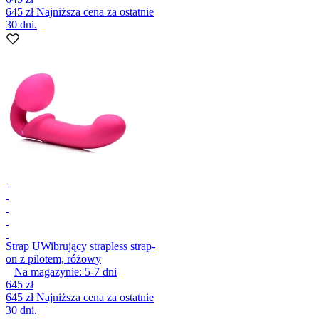
645 zł
Najniższa cena za ostatnie
30 dni.
Strap U
Wibrujący strapless strap-
on z pilotem, różowy
Na magazynie:
5-7
dni
645 zł
645 zł
Najniższa cena za ostatnie
30 dni.