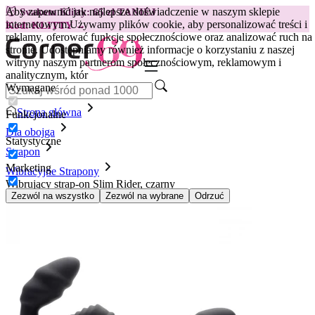
Aby zapewnić jak najlepsze doświadczenie w naszym sklepie
😽
Svakom Klitty: 65 zł TANIEJ
internetowym.
Używamy plików cookie, aby personalizować treści i
Kod: KLITTY →
reklamy, oferować funkcje społecznościowe oraz analizować ruch na
stronie. Udostępniamy również informacje o korzystaniu z naszej
witryny naszym partnerom społecznościowym, reklamowym i
analitycznym, któr
Wymagane
Strona główna
Funkcjonalne
Dla obojga
Statystyczne
Strapon
Marketing
Wibracyjne Strapony
Wibrujący strap-on Slim Rider, czarny
Zezwól na wszystko
Zezwól na wybrane
Odrzuć