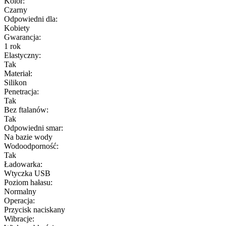
Kolor:
Czarny
Odpowiedni dla:
Kobiety
Gwarancja:
1 rok
Elastyczny:
Tak
Materiał:
Silikon
Penetracja:
Tak
Bez ftalanów:
Tak
Odpowiedni smar:
Na bazie wody
Wodoodporność:
Tak
Ładowarka:
Wtyczka USB
Poziom hałasu:
Normalny
Operacja:
Przycisk naciskany
Wibracje: