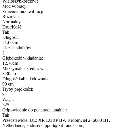
Wieloszybkościowe
Moc wibracji:
Zmienna moc wibracji
Rozmiar:
Normalny
Drut/Kość:
Tak
Długość:
21.60cm
Liczba silników:
2
Głębokość wkładania:
12.70cm
Maksymalna średnica:
3.30cm
Długość kabla ładowania:
90 cm
Tryby prędkości:
9
Waga:
325
Odpowiednie do penetracji analnej:
Tak
Przedstawiciel UE:
XR EURP BV
, Kroonwiel 2
, 6003 BT
,
Netherlands;
endusersupport@xrbrands.com;