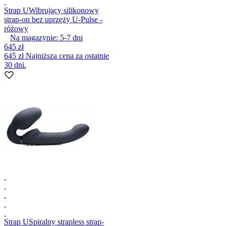
Strap U
Wibrujący silikonowy
strap-on bez uprzęży U-Pulse -
różowy
Na magazynie:
5-7
dni
645 zł
645 zł
Najniższa cena za ostatnie
30 dni.
Strap U
Spiralny strapless strap-