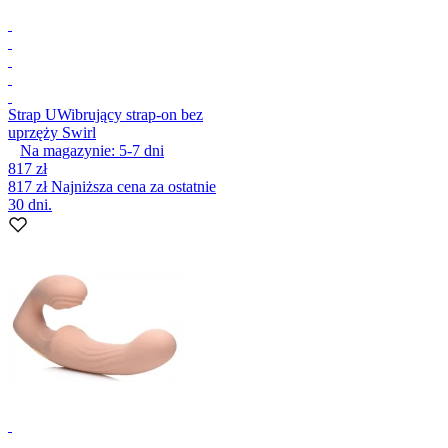
Strap U
Wibrujący strap-on bez
uprzęży Swirl
Na magazynie:
5-7
dni
817 zł
817 zł
Najniższa cena za ostatnie
30 dni.