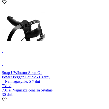
Strap U
Wibrator Strap-On
Power Pegger Double - Czarny
Na magazynie:
5-7
dni
731 zł
731 zł
Najniższa cena za ostatnie
30 dni.