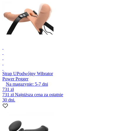
Strap U
Podwójny Wibrator
Power Pegger
Na magazynie:
5-7
dni
731 zł
731 zł
Najniższa cena za ostatnie
30 dni.