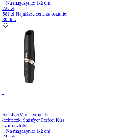
Na magazynie:
1-2
dni
727 zł
581 zł
Najniższa cena za ostatnie
30 dni.
Satisfyer
Mini stymulator
łechtaczki Satisfyer Perfect Kiss,
czarno-złoty
Na magazynie:
1-2
dni
245 zł