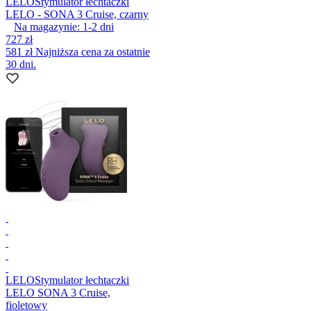
LELO
Stymulator łechtaczki
LELO - SONA 3 Cruise, czarny
Na magazynie:
1-2
dni
727 zł
581 zł
Najniższa cena za ostatnie
30 dni.
LELO
Stymulator łechtaczki
LELO SONA 3 Cruise,
fioletowy