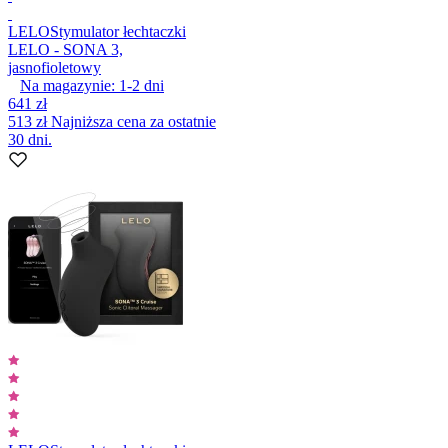
LELO
Stymulator łechtaczki
LELO - SONA 3,
jasnofioletowy
Na magazynie:
1-2
dni
641 zł
513 zł
Najniższa cena za ostatnie
30 dni.