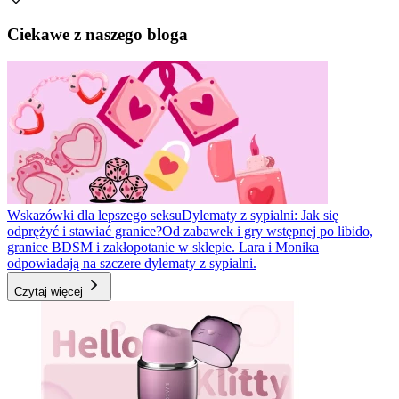
Ciekawe z naszego bloga
Wskazówki dla lepszego seksu
Dylematy z sypialni: Jak się
odprężyć i stawiać granice?
Od zabawek i gry wstępnej po libido,
granice BDSM i zakłopotanie w sklepie. Lara i Monika
odpowiadają na szczere dylematy z sypialni.
Czytaj więcej