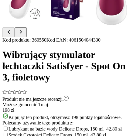
Item
Kod produktu
:
360550
Kod EAN
:
4061504044330
1
of
Wibrujący stymulator
4
łechtaczki Satisfyer - Spot On
3, fioletowy
Produkt nie ma jeszcze recenzji.
Możesz go ocenić
Tutaj.
198 zł
Kupując ten produkt, otrzymasz
198
punkty lojalnościowe.
Polecamy używanie tego produktu z:
Lubrykant na bazie wody Delicate Drops, 150 ml
+42,80 zł
Środek Czystości Delicate Drops, 150 ml
+42,80 zł