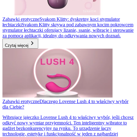
Zabawki erotyczne
Svakom Klitty: dyskretny koci stymulator
łechtaczki
Svakom Klitty skrywa pod zabawnym kocim pokrowcem
stymulator łechtaczki oferujący lizanie, ssanie, wibracje i sterowanie
za pomocą aplikacji, idealny do odkrywania nowych doznań.
Czytaj więcej
Zabawki erotyczne
Dlaczego Lovense Lush 4 to właściwy wybór
dla Ciebie?
Wibrujące jajeczko Lovense Lush 4 to właściwy wybór, jeśli chcesz
odkryć nowy wymiar przyjemności. Ten inteligentny wibrator to
gadżet bezkonkurencyjny na rynku. To urządzenie łączy
technologię, estetykę i funkcjonalność w jeden z najbardziej