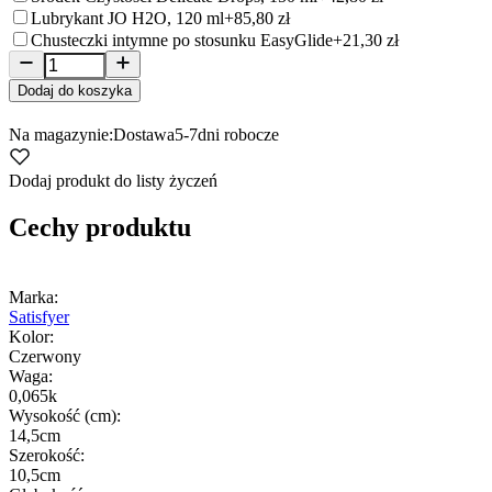
Lubrykant JO H2O, 120 ml
+85,80 zł
Chusteczki intymne po stosunku EasyGlide
+21,30 zł
Dodaj do koszyka
Na magazynie:
Dostawa
5-7
dni robocze
Dodaj produkt do listy życzeń
Cechy produktu
Marka:
Satisfyer
Kolor:
Czerwony
Waga:
0,065k
Wysokość (cm):
14,5cm
Szerokość:
10,5cm