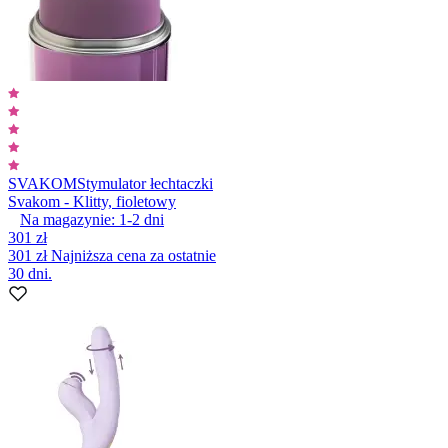
SVAKOM
Stymulator łechtaczki
Svakom - Klitty, fioletowy
Na magazynie:
1-2
dni
301 zł
301 zł
Najniższa cena za ostatnie
30 dni.