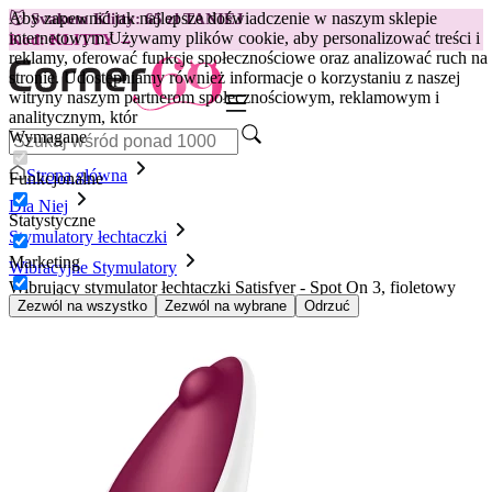
Aby zapewnić jak najlepsze doświadczenie w naszym sklepie
😽
Svakom Klitty: 65 zł TANIEJ
internetowym.
Używamy plików cookie, aby personalizować treści i
Kod: KLITTY →
reklamy, oferować funkcje społecznościowe oraz analizować ruch na
stronie. Udostępniamy również informacje o korzystaniu z naszej
witryny naszym partnerom społecznościowym, reklamowym i
analitycznym, któr
Wymagane
Strona główna
Funkcjonalne
Dla Niej
Statystyczne
Stymulatory łechtaczki
Marketing
Wibracyjne Stymulatory
Wibrujący stymulator łechtaczki Satisfyer - Spot On 3, fioletowy
Zezwól na wszystko
Zezwól na wybrane
Odrzuć