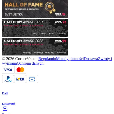
© 2026 Corner69.com
Regulamin
Metody płatności
Dostawa
Zwroty i
wymiana
Ochrona danych
Profil
Lista życzeń