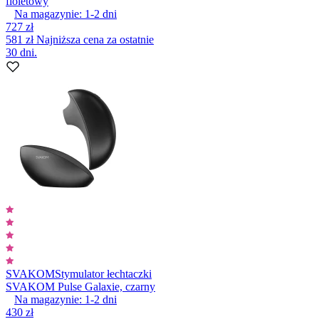
fioletowy
Na magazynie:
1-2
dni
727 zł
581 zł
Najniższa cena za ostatnie
30 dni.
SVAKOM
Stymulator łechtaczki
SVAKOM Pulse Galaxie, czarny
Na magazynie:
1-2
dni
430 zł