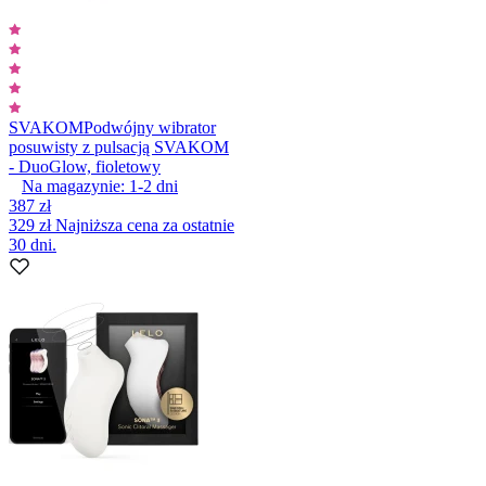
SVAKOM
Podwójny wibrator
posuwisty z pulsacją SVAKOM
- DuoGlow, fioletowy
Na magazynie:
1-2
dni
387 zł
329 zł
Najniższa cena za ostatnie
30 dni.