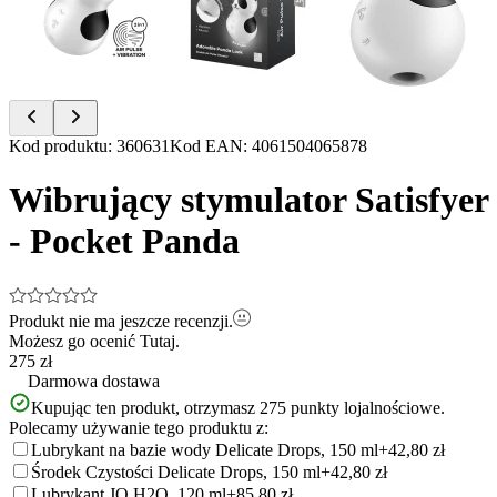
Item
Kod produktu
:
360631
Kod EAN
:
4061504065878
1
of
Wibrujący stymulator Satisfyer
4
- Pocket Panda
Produkt nie ma jeszcze recenzji.
Możesz go ocenić
Tutaj.
275 zł
Darmowa dostawa
Kupując ten produkt, otrzymasz
275
punkty lojalnościowe.
Polecamy używanie tego produktu z:
Lubrykant na bazie wody Delicate Drops, 150 ml
+42,80 zł
Środek Czystości Delicate Drops, 150 ml
+42,80 zł
Lubrykant JO H2O, 120 ml
+85,80 zł