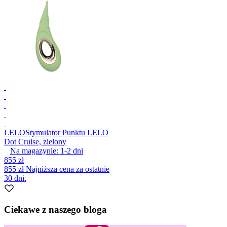
LELO
Stymulator Punktu LELO
Dot Cruise, zielony
Na magazynie:
1-2
dni
855 zł
855 zł
Najniższa cena za ostatnie
30 dni.
Ciekawe z naszego bloga