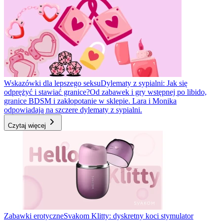
Wskazówki dla lepszego seksu
Dylematy z sypialni: Jak się
odprężyć i stawiać granice?
Od zabawek i gry wstępnej po libido,
granice BDSM i zakłopotanie w sklepie. Lara i Monika
odpowiadają na szczere dylematy z sypialni.
Czytaj więcej
Zabawki erotyczne
Svakom Klitty: dyskretny koci stymulator