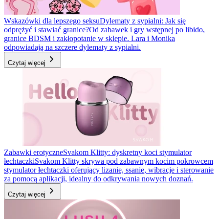
Wskazówki dla lepszego seksu
Dylematy z sypialni: Jak się
odprężyć i stawiać granice?
Od zabawek i gry wstępnej po libido,
granice BDSM i zakłopotanie w sklepie. Lara i Monika
odpowiadają na szczere dylematy z sypialni.
Czytaj więcej
Zabawki erotyczne
Svakom Klitty: dyskretny koci stymulator
łechtaczki
Svakom Klitty skrywa pod zabawnym kocim pokrowcem
stymulator łechtaczki oferujący lizanie, ssanie, wibracje i sterowanie
za pomocą aplikacji, idealny do odkrywania nowych doznań.
Czytaj więcej