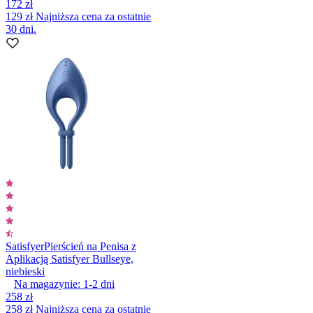
172 zł
129 zł
Najniższa cena za ostatnie
30 dni.
Satisfyer
Pierścień na Penisa z
Aplikacją Satisfyer Bullseye,
niebieski
Na magazynie:
1-2
dni
258 zł
258 zł
Najniższa cena za ostatnie