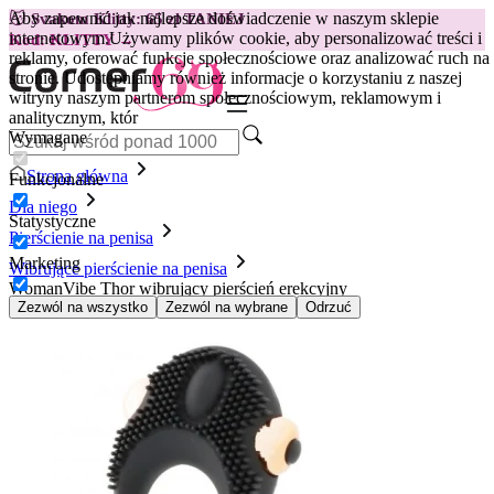
Aby zapewnić jak najlepsze doświadczenie w naszym sklepie
😽
Svakom Klitty: 65 zł TANIEJ
internetowym.
Używamy plików cookie, aby personalizować treści i
Kod: KLITTY →
reklamy, oferować funkcje społecznościowe oraz analizować ruch na
stronie. Udostępniamy również informacje o korzystaniu z naszej
witryny naszym partnerom społecznościowym, reklamowym i
analitycznym, któr
Wymagane
Strona główna
Funkcjonalne
Dla niego
Statystyczne
Pierścienie na penisa
Marketing
Wibrujące pierścienie na penisa
WomanVibe Thor wibrujący pierścień erekcyjny
Zezwól na wszystko
Zezwól na wybrane
Odrzuć