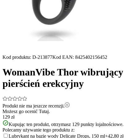
Kod produktu
:
D-213877
Kod EAN
:
8425402156452
WomanVibe Thor wibrujący
pierścień erekcyjny
Produkt nie ma jeszcze recenzji.
Możesz go ocenić
Tutaj.
129 zł
Kupując ten produkt, otrzymasz
129
punkty lojalnościowe.
Polecamy używanie tego produktu z:
Lubrykant na bazie wody Delicate Drops, 150 ml
+42,80 zł