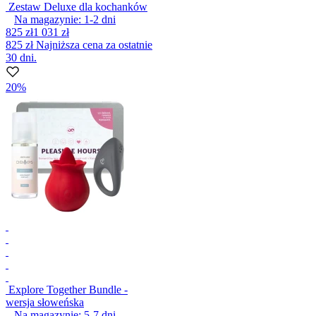
Zestaw Deluxe dla kochanków
Na magazynie:
1-2
dni
825 zł
1 031 zł
825 zł
Najniższa cena za ostatnie
30 dni.
20%
Explore Together Bundle -
wersja słoweńska
Na magazynie:
5-7
dni