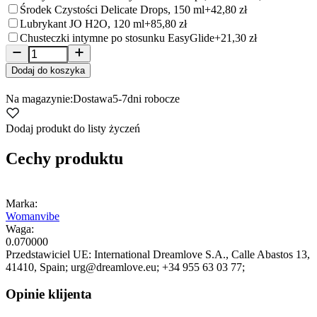
Środek Czystości Delicate Drops, 150 ml
+42,80 zł
Lubrykant JO H2O, 120 ml
+85,80 zł
Chusteczki intymne po stosunku EasyGlide
+21,30 zł
Dodaj do koszyka
Na magazynie:
Dostawa
5-7
dni robocze
Dodaj produkt do listy życzeń
Cechy produktu
Marka:
Womanvibe
Waga:
0.070000
Przedstawiciel UE:
International Dreamlove S.A.
, Calle Abastos 13
,
41410
, Spain;
urg@dreamlove.eu;
+34 955 63 03 77;
Opinie klijenta