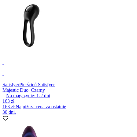
Satisfyer
Pierścień Satisfyer
Majestic Duo, Czarny
Na magazynie:
1-2
dni
163 zł
163 zł
Najniższa cena za ostatnie
30 dni.