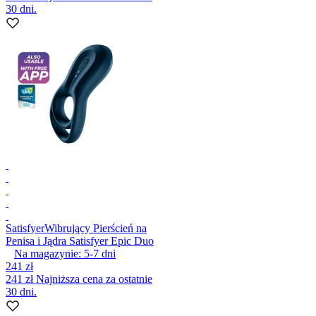
30 dni.
Satisfyer
Wibrujący Pierścień na
Penisa i Jądra Satisfyer Epic Duo
Na magazynie:
5-7
dni
241 zł
241 zł
Najniższa cena za ostatnie
30 dni.