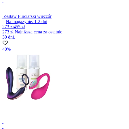
Zestaw Flirciarski wieczór
Na magazynie:
1-2
dni
273 zł
455 zł
273 zł
Najniższa cena za ostatnie
30 dni.
40%