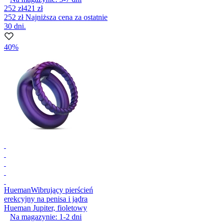
252 zł
421 zł
252 zł
Najniższa cena za ostatnie
30 dni.
40%
Hueman
Wibrujący pierścień
erekcyjny na penisa i jądra
Hueman Jupiter, fioletowy
Na magazynie:
1-2
dni