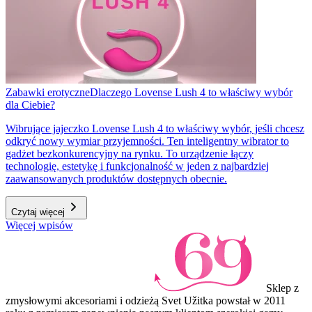
Zabawki erotyczne
Dlaczego Lovense Lush 4 to właściwy wybór
dla Ciebie?
Wibrujące jajeczko Lovense Lush 4 to właściwy wybór, jeśli chcesz
odkryć nowy wymiar przyjemności. Ten inteligentny wibrator to
gadżet bezkonkurencyjny na rynku. To urządzenie łączy
technologię, estetykę i funkcjonalność w jeden z najbardziej
zaawansowanych produktów dostępnych obecnie.
Czytaj więcej
Więcej wpisów
Sklep z
zmysłowymi akcesoriami i odzieżą Svet Užitka powstał w 2011