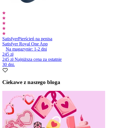
Satisfyer
Pierścień na penisa
Satisfyer Royal One App
Na magazynie:
1-2
dni
245 zł
245 zł
Najniższa cena za ostatnie
30 dni.
Ciekawe z naszego bloga