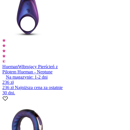
Hueman
Wibrujący Pierścień z
Pilotem Hueman - Neptune
Na magazynie:
1-2
dni
236 zł
236 zł
Najniższa cena za ostatnie
30 dni.