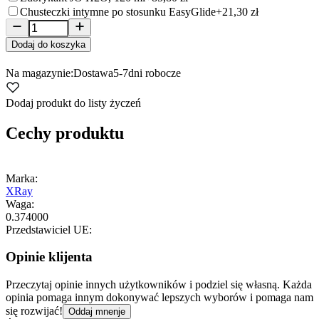
Chusteczki intymne po stosunku EasyGlide
+21,30 zł
Dodaj do koszyka
Na magazynie:
Dostawa
5-7
dni robocze
Dodaj produkt do listy życzeń
Cechy produktu
Marka:
XRay
Waga:
0.374000
Przedstawiciel UE:
Opinie klijenta
Przeczytaj opinie innych użytkowników i podziel się własną. Każda
opinia pomaga innym dokonywać lepszych wyborów i pomaga nam
się rozwijać!
Oddaj mnenje