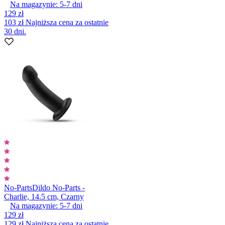
Na magazynie:
5-7
dni
129 zł
103 zł
Najniższa cena za ostatnie
30 dni.
No-Parts
Dildo No-Parts -
Charlie, 14.5 cm, Czarny
Na magazynie:
5-7
dni
129 zł
129 zł
Najniższa cena za ostatnie