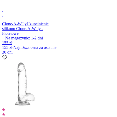
Clone-A-Willy
Uzupełnienie
silikonu Clone-A-Willy -
Fioletowe
Na magazynie:
1-2
dni
155 zł
155 zł
Najniższa cena za ostatnie
30 dni.