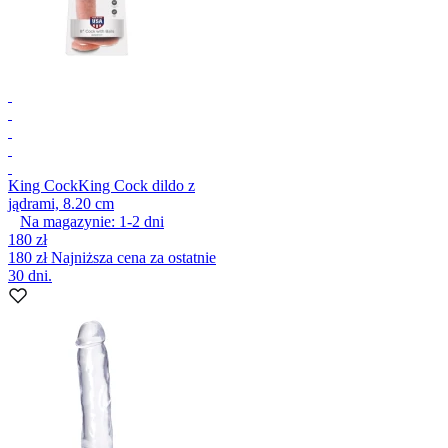
King Cock
King Cock dildo z
jądrami, 8.20 cm
Na magazynie:
1-2
dni
180 zł
180 zł
Najniższa cena za ostatnie
30 dni.