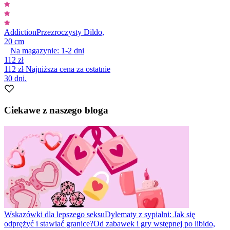
Addiction
Przezroczysty Dildo,
20 cm
Na magazynie:
1-2
dni
112 zł
112 zł
Najniższa cena za ostatnie
30 dni.
Ciekawe z naszego bloga
Wskazówki dla lepszego seksu
Dylematy z sypialni: Jak się
odprężyć i stawiać granice?
Od zabawek i gry wstępnej po libido,