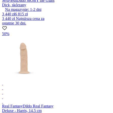
SexFlesh
Dildo MOBY the Giant
Dick, skórzany
Na magazynie:
1-2
dni
3 440 zł
6 815 zł
3 440 zł
Najniższa cena za
ostatnie 30 dni.
50%
Real Fantasy
Dildo Real Fantasy
Deluxe - Harris, 14.5 cm