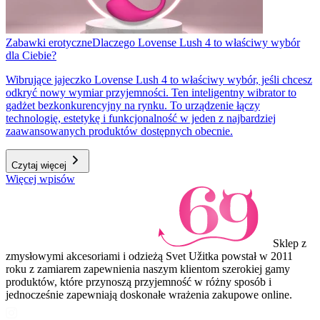
Zabawki erotyczne
Dlaczego Lovense Lush 4 to właściwy wybór
dla Ciebie?
Wibrujące jajeczko Lovense Lush 4 to właściwy wybór, jeśli chcesz
odkryć nowy wymiar przyjemności. Ten inteligentny wibrator to
gadżet bezkonkurencyjny na rynku. To urządzenie łączy
technologię, estetykę i funkcjonalność w jeden z najbardziej
zaawansowanych produktów dostępnych obecnie.
Czytaj więcej
Więcej wpisów
Sklep z
zmysłowymi akcesoriami i odzieżą Svet Užitka powstał w 2011
roku z zamiarem zapewnienia naszym klientom szerokiej gamy
produktów, które przynoszą przyjemność w różny sposób i
jednocześnie zapewniają doskonałe wrażenia zakupowe online.