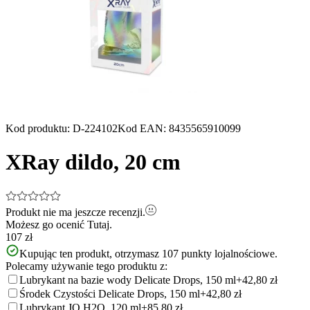
Kod produktu
:
D-224102
Kod EAN
:
8435565910099
XRay dildo, 20 cm
Produkt nie ma jeszcze recenzji.
Możesz go ocenić
Tutaj.
107 zł
Kupując ten produkt, otrzymasz
107
punkty lojalnościowe.
Polecamy używanie tego produktu z:
Lubrykant na bazie wody Delicate Drops, 150 ml
+42,80 zł
Środek Czystości Delicate Drops, 150 ml
+42,80 zł
Lubrykant JO H2O, 120 ml
+85,80 zł