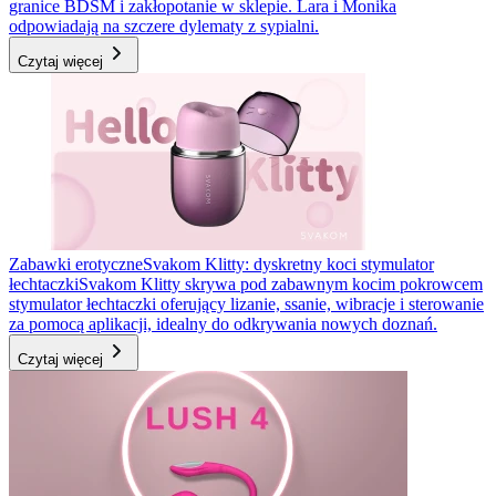
granice BDSM i zakłopotanie w sklepie. Lara i Monika
odpowiadają na szczere dylematy z sypialni.
Czytaj więcej
Zabawki erotyczne
Svakom Klitty: dyskretny koci stymulator
łechtaczki
Svakom Klitty skrywa pod zabawnym kocim pokrowcem
stymulator łechtaczki oferujący lizanie, ssanie, wibracje i sterowanie
za pomocą aplikacji, idealny do odkrywania nowych doznań.
Czytaj więcej