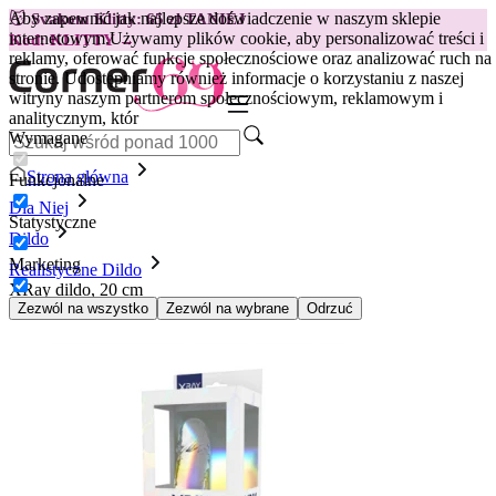
Aby zapewnić jak najlepsze doświadczenie w naszym sklepie
😽
Svakom Klitty: 65 zł TANIEJ
internetowym.
Używamy plików cookie, aby personalizować treści i
Kod: KLITTY →
reklamy, oferować funkcje społecznościowe oraz analizować ruch na
stronie. Udostępniamy również informacje o korzystaniu z naszej
witryny naszym partnerom społecznościowym, reklamowym i
analitycznym, któr
Wymagane
Strona główna
Funkcjonalne
Dla Niej
Statystyczne
Dildo
Marketing
Realistyczne Dildo
XRay dildo, 20 cm
Zezwól na wszystko
Zezwól na wybrane
Odrzuć