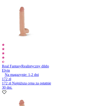
Real Fantasy
Realistyczny dildo
Elvin
Na magazynie:
1-2
dni
172 zł
172 zł
Najniższa cena za ostatnie
30 dni.