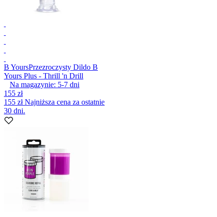
B Yours
Przezroczysty Dildo B
Yours Plus - Thrill 'n Drill
Na magazynie:
5-7
dni
155 zł
155 zł
Najniższa cena za ostatnie
30 dni.