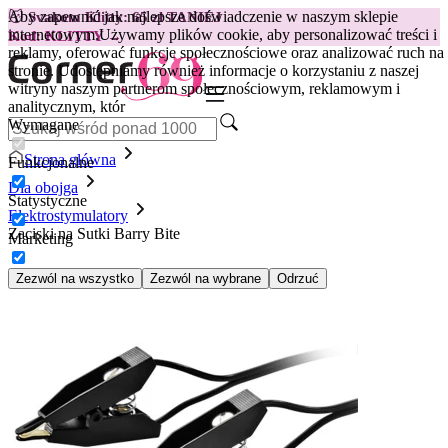
Aby zapewnić jak najlepsze doświadczenie w naszym sklepie
😽
Svakom Klitty: 65 zł TANIEJ
internetowym.
Używamy plików cookie, aby personalizować treści i
Kod: KLITTY →
reklamy, oferować funkcje społecznościowe oraz analizować ruch na
stronie. Udostępniamy również informacje o korzystaniu z naszej
witryny naszym partnerom społecznościowym, reklamowym i
analitycznym, któr
Wymagane
Strona główna
Funkcjonalne
Dla obojga
Statystyczne
Elektrostymulatory
Zaciski na Sutki Barry Bite
Marketing
Zezwól na wszystko
Zezwól na wybrane
Odrzuć