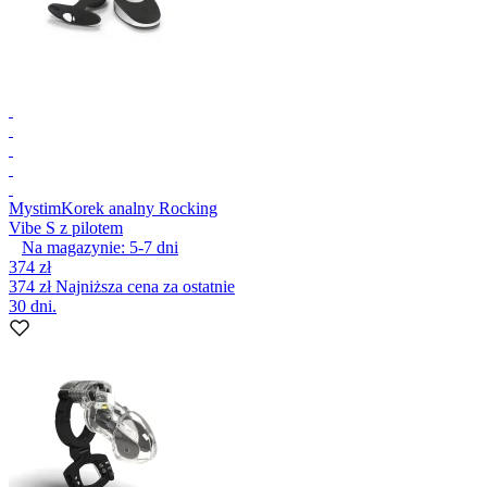
Mystim
Korek analny Rocking
Vibe S z pilotem
Na magazynie:
5-7
dni
374 zł
374 zł
Najniższa cena za ostatnie
30 dni.