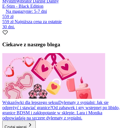
Mystim
Wibrator Daring Danny
E-Stim - Black Edition
Na magazynie:
5-7
dni
559 zł
559 zł
Najniższa cena za ostatnie
30 dni.
Ciekawe z naszego bloga
Wskazówki dla lepszego seksu
Dylematy z sypialni: Jak się
odprężyć i stawiać granice?
Od zabawek i gry wstępnej po libido,
granice BDSM i zakłopotanie w sklepie. Lara i Monika
odpowiadają na szczere dylematy z sypialni.
Czytaj więcej