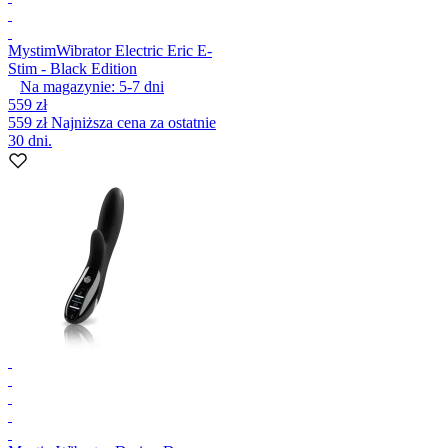
Mystim
Wibrator Electric Eric E-
Stim - Black Edition
Na magazynie:
5-7
dni
559 zł
559 zł
Najniższa cena za ostatnie
30 dni.