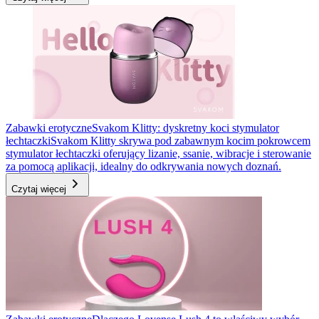
Zabawki erotyczne
Svakom Klitty: dyskretny koci stymulator
łechtaczki
Svakom Klitty skrywa pod zabawnym kocim pokrowcem
stymulator łechtaczki oferujący lizanie, ssanie, wibracje i sterowanie
za pomocą aplikacji, idealny do odkrywania nowych doznań.
Czytaj więcej