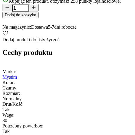
Kupując ten produkt, otrzymasz
258
punkty lojalnościowe.
Dodaj do koszyka
Na magazynie:
Dostawa
5-7
dni robocze
Dodaj produkt do listy życzeń
Cechy produktu
Marka:
Mystim
Kolor:
Czarny
Rozmiar:
Normalny
Drut/Kość:
Tak
Waga:
80
Potrzebny powerbox:
Tak