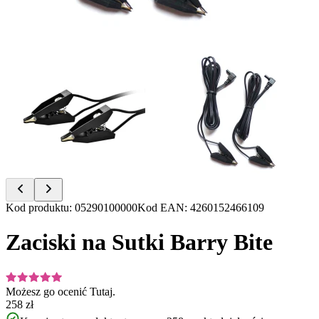
Item
Kod produktu
:
05290100000
Kod EAN
:
4260152466109
1
of
Zaciski na Sutki Barry Bite
2
Możesz go ocenić
Tutaj.
258 zł