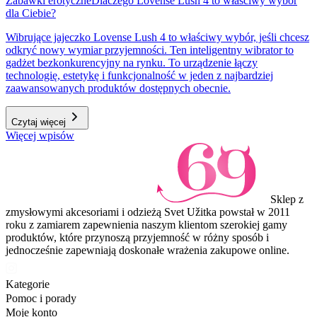
Zabawki erotyczne
Dlaczego Lovense Lush 4 to właściwy wybór
dla Ciebie?
Wibrujące jajeczko Lovense Lush 4 to właściwy wybór, jeśli chcesz
odkryć nowy wymiar przyjemności. Ten inteligentny wibrator to
gadżet bezkonkurencyjny na rynku. To urządzenie łączy
technologię, estetykę i funkcjonalność w jeden z najbardziej
zaawansowanych produktów dostępnych obecnie.
Czytaj więcej
Więcej wpisów
Sklep z
zmysłowymi akcesoriami i odzieżą Svet Užitka powstał w 2011
roku z zamiarem zapewnienia naszym klientom szerokiej gamy
produktów, które przynoszą przyjemność w różny sposób i
jednocześnie zapewniają doskonałe wrażenia zakupowe online.
Kategorie
Pomoc i porady
Moje konto