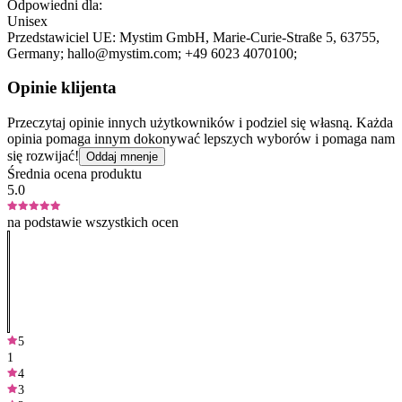
Odpowiedni dla:
Unisex
Przedstawiciel UE:
Mystim GmbH
, Marie-Curie-Straße 5
, 63755
,
Germany;
hallo@mystim.com;
+49 6023 4070100;
Opinie klijenta
Przeczytaj opinie innych użytkowników i podziel się własną. Każda
opinia pomaga innym dokonywać lepszych wyborów i pomaga nam
się rozwijać!
Oddaj mnenje
Średnia ocena produktu
5.0
na podstawie wszystkich ocen
5
1
4
3