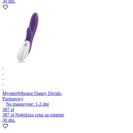
30 dni.
Mystim
Wibrator Danny Divido,
Purpurowy
Na magazynie:
1-2
dni
387 zł
387 zł
Najniższa cena za ostatnie
30 dni.