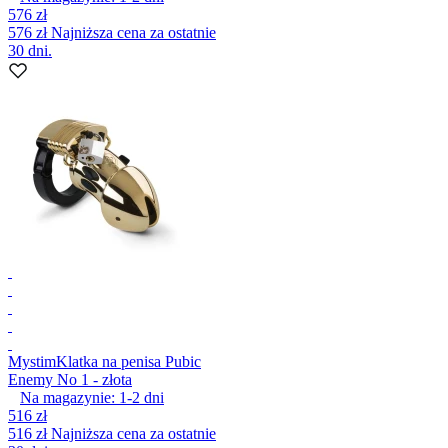
576 zł
576 zł
Najniższa cena za ostatnie
30 dni.
Mystim
Klatka na penisa Pubic
Enemy No 1 - złota
Na magazynie:
1-2
dni
516 zł
516 zł
Najniższa cena za ostatnie