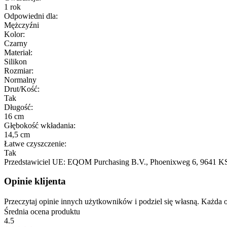
1 rok
Odpowiedni dla:
Mężczyźni
Kolor:
Czarny
Materiał:
Silikon
Rozmiar:
Normalny
Drut/Kość:
Tak
Długość:
16 cm
Głębokość wkładania:
14,5 cm
Łatwe czyszczenie:
Tak
Przedstawiciel UE:
EQOM Purchasing B.V.
, Phoenixweg 6
, 9641 K
Opinie klijenta
Przeczytaj opinie innych użytkowników i podziel się własną. Każd
Średnia ocena produktu
4.5