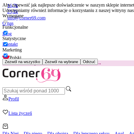
Aby zapewnić jak najlepsze doświadczenie w naszym sklepie intern
16,7k
Udostępniamy również informacje o korzystaniu z naszej witryny n
25,2k
Wymagane
info@corner69.com
O nas
Funkcjonalne
Blog
Statystyczne
Kontakt
Marketing
Polski
Zezwól na wszystko
Zezwól na wybrane
Odrzuć
😽
Svakom Klitty: 65 zł TANIEJ
Kod: KLITTY →
Profil
Lista życzeń
Dla Niej
Dla niego
Dla obojga
Dla lepszego seksu
Anal
Ap