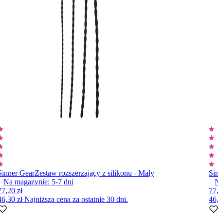
Sinner Gear
Zestaw rozszerzający z silikonu - Mały
Si
Na magazynie:
5-7
dni
77,20 zł
77
46,30 zł
Najniższa cena za ostatnie 30 dni.
46