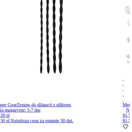
nner Gear
Zestaw do dilatacji z silikonu
Meta
Na magazynie:
5-7
dni
Nie
,20 zł
81,50
,30 zł
Najniższa cena za ostatnie 30 dni.
81,5