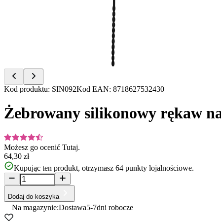
of
4
Item
Kod produktu
:
SIN092
Kod EAN
:
8718627532430
1
of
Żebrowany silikonowy rękaw na
4
Możesz go ocenić
Tutaj.
64,30 zł
Kupując ten produkt, otrzymasz
64
punkty lojalnościowe.
Dodaj do koszyka
Na magazynie:
Dostawa
5-7
dni robocze