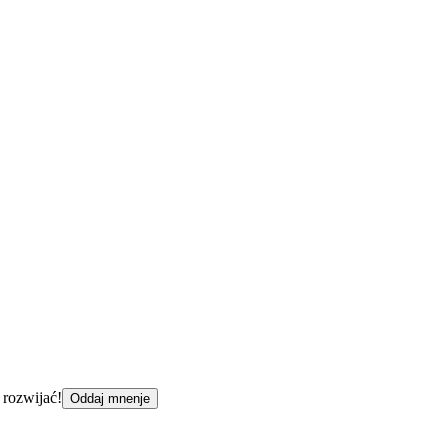
 rozwijać!
Oddaj mnenje