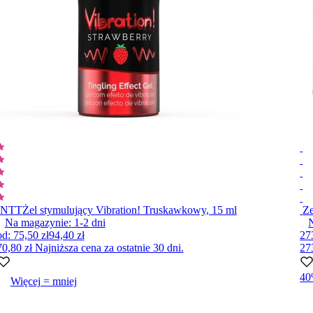
INTT
Żel stymulujący Vibration! Truskawkowy, 15 ml
Ze
Na magazynie:
1-2
dni
od
:
75,50 zł
94,40 zł
27
70,80 zł
Najniższa cena za ostatnie 30 dni.
27
4
Więcej = mniej