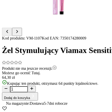
Item
Kod produktu
:
VM-1107
Kod EAN
:
7350174280009
1
of
Żel Stymulujący Viamax Sensiti
3
Produkt nie ma jeszcze recenzji.
Możesz go ocenić
Tutaj.
64,30 zł
Kupując ten produkt, otrzymasz
64
punkty lojalnościowe.
Dodaj do koszyka
Na magazynie:
Dostawa
5-7
dni robocze