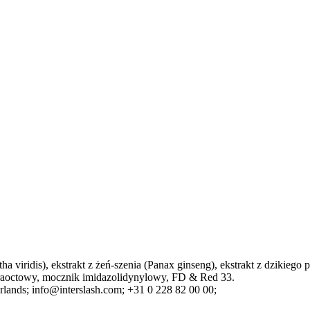
 viridis), ekstrakt z żeń-szenia (Panax ginseng), ekstrakt z dzikiego 
etraoctowy, mocznik imidazolidynylowy, FD & Red 33.
rlands;
info@interslash.com;
+31 0 228 82 00 00;