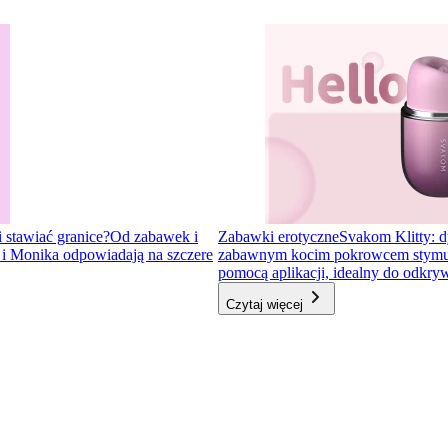
i stawiać granice?
Od zabawek i
Zabawki erotyczne
Svakom Klitty: d
a i Monika odpowiadają na szczere
zabawnym kocim pokrowcem stymulator
pomocą aplikacji, idealny do odkr
Czytaj więcej