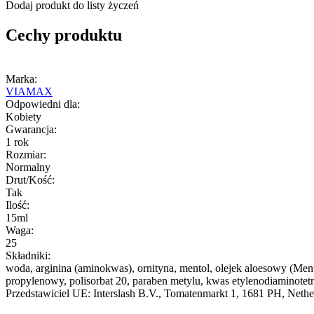
Dodaj produkt do listy życzeń
Cechy produktu
Marka:
VIAMAX
Odpowiedni dla:
Kobiety
Gwarancja:
1 rok
Rozmiar:
Normalny
Drut/Kość:
Tak
Ilość:
15ml
Waga:
25
Składniki:
woda, arginina (aminokwas), ornityna, mentol, olejek aloesowy (Mentha
propylenowy, polisorbat 20, paraben metylu, kwas etylenodiaminot
Przedstawiciel UE:
Interslash B.V.
, Tomatenmarkt 1
, 1681 PH
, Nethe