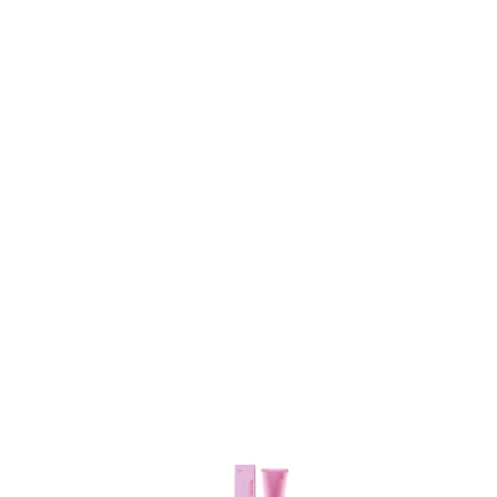
Item
1
of
3