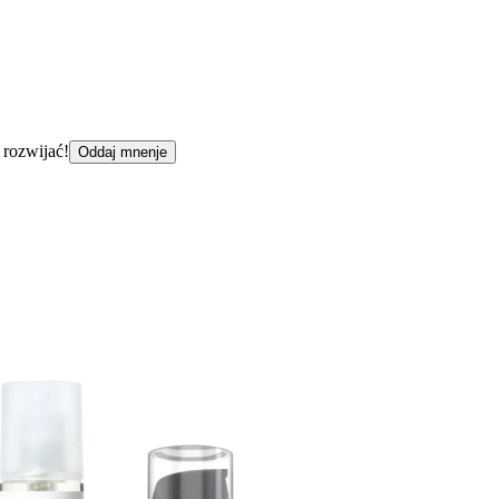
 rozwijać!
Oddaj mnenje