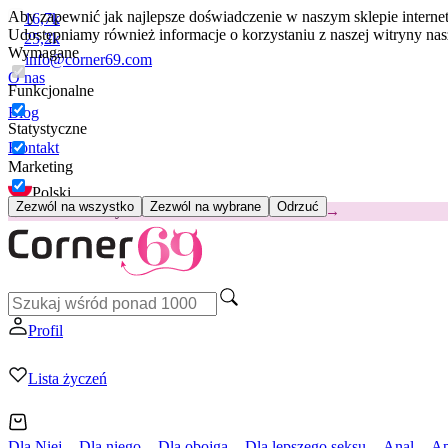
Aby zapewnić jak najlepsze doświadczenie w naszym sklepie intern
16,7k
Udostępniamy również informacje o korzystaniu z naszej witryny n
25,2k
Wymagane
info@corner69.com
O nas
Funkcjonalne
Blog
Statystyczne
Kontakt
Marketing
Polski
Zezwól na wszystko
Zezwól na wybrane
Odrzuć
😽
Svakom Klitty: 65 zł TANIEJ
Kod: KLITTY →
Profil
Lista życzeń
Dla Niej
Dla niego
Dla obojga
Dla lepszego seksu
Anal
Ap