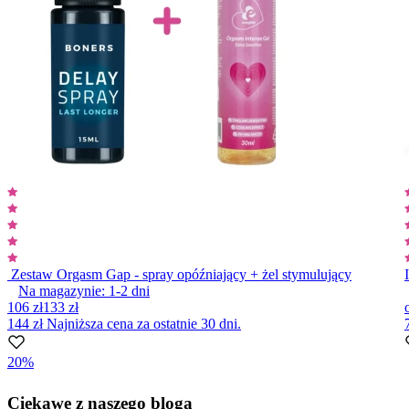
Zestaw Orgasm Gap - spray opóźniający + żel stymulujący
Na magazynie:
1-2
dni
106 zł
133 zł
144 zł
Najniższa cena za ostatnie 30 dni.
20%
Item
1
Ciekawe z naszego bloga