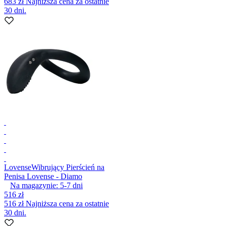
683 zł
Najniższa cena za ostatnie
30 dni.
Lovense
Wibrujący Pierścień na
Penisa Lovense - Diamo
Na magazynie:
5-7
dni
516 zł
516 zł
Najniższa cena za ostatnie
30 dni.