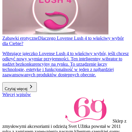
Zabawki erotyczne
Dlaczego Lovense Lush 4 to właściwy wybór
dla Ciebie?
Wibrujące jajeczko Lovense Lush 4 to właściwy wybór, jeśli chcesz
odkryć nowy wymiar przyjemności. Ten inteligentny wibrator to
gadżet bezkonkurencyjny na rynku. To urządzenie łączy
technologię, estetykę i funkcjonalność w jeden z najbardziej
zaawansowanych produktów dostępnych obecnie.
Czytaj więcej
Więcej wpisów
Sklep z
zmysłowymi akcesoriami i odzieżą Svet Užitka powstał w 2011
roku z zamiarem zapewnienia naszym klientom szerokiej gamy