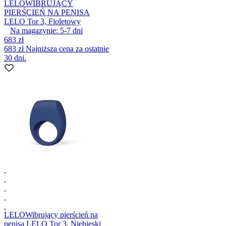
LELO
WIBRUJĄCY
PIERŚCIEŃ NA PENISA
LELO Tor 3, Fioletowy
Na magazynie:
5-7
dni
683 zł
683 zł
Najniższa cena za ostatnie
30 dni.
LELO
Wibrujący pierścień na
penisa LELO Tor 3, Niebieski