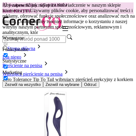
Aby zapewnić jak najlepsze doświadczenie w naszym sklepie
😽
Svakom Klitty: 65 zł TANIEJ
internetowym.
Używamy plików cookie, aby personalizować treści i
Kod: KLITTY →
reklamy, oferować funkcje społecznościowe oraz analizować ruch na
stronie. Udostępniamy również informacje o korzystaniu z naszej
witryny naszym partnerom społecznościowym, reklamowym i
analitycznym, któr
Wymagane
Strona główna
Funkcjonalne
Dla niego
Statystyczne
Pierścienie na penisa
Marketing
Wibrujące pierścienie na penisa
Zero Tolerance Tip To Tail wibrujący pierścień erekcyjny z korkiem
analnym
Zezwól na wszystko
Zezwól na wybrane
Odrzuć