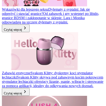
Wskazówki dla lepszego seksu
Dylematy z sypialni: Jak się
odprężyć i stawiać granice?
Od zabawek i gry wstępnej po libido,
granice BDSM i zakłopotanie w sklepie. Lara i Monika
odpowiadają na szczere dylematy z sypialni.
Czytaj więcej
Zabawki erotyczne
Svakom Klitty: dyskretny koci stymulator
łechtaczki
Svakom Klitty skrywa pod zabawnym kocim pokrowcem
stymulator łechtaczki oferujący lizanie, ssanie, wibracje i sterowanie
za pomocą aplikacji, idealny do odkrywania nowych doznań.
Czytaj więcej