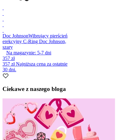
Doc Johnson
Wibrujący pierścień
erekcyjny C-Ring Doc Johnson,
szary
Na magazynie:
5-7
dni
357 zł
357 zł
Najniższa cena za ostatnie
30 dni.
Ciekawe z naszego bloga