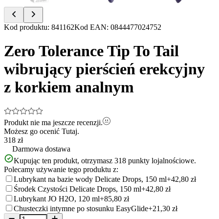
Item
Kod produktu
:
841162
Kod EAN
:
0844477024752
1
of
Zero Tolerance Tip To Tail
5
wibrujący pierścień erekcyjny
z korkiem analnym
Produkt nie ma jeszcze recenzji.
Możesz go ocenić
Tutaj.
318 zł
Darmowa dostawa
Kupując ten produkt, otrzymasz
318
punkty lojalnościowe.
Polecamy używanie tego produktu z:
Lubrykant na bazie wody Delicate Drops, 150 ml
+42,80 zł
Środek Czystości Delicate Drops, 150 ml
+42,80 zł
Lubrykant JO H2O, 120 ml
+85,80 zł
Chusteczki intymne po stosunku EasyGlide
+21,30 zł