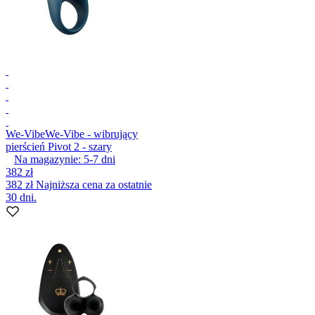
We-Vibe
We-Vibe - wibrujący
pierścień Pivot 2 - szary
Na magazynie:
5-7
dni
382 zł
382 zł
Najniższa cena za ostatnie
30 dni.