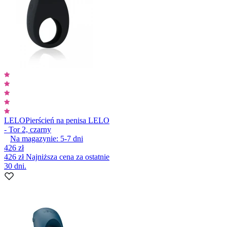
LELO
Pierścień na penisa LELO
- Tor 2, czarny
Na magazynie:
5-7
dni
426 zł
426 zł
Najniższa cena za ostatnie
30 dni.