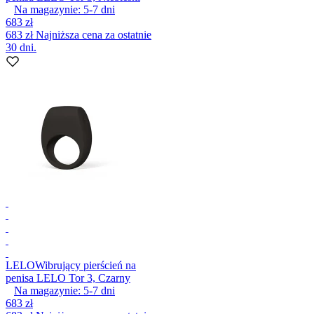
Na magazynie:
5-7
dni
683 zł
683 zł
Najniższa cena za ostatnie
30 dni.
LELO
Wibrujący pierścień na
penisa LELO Tor 3, Czarny
Na magazynie:
5-7
dni
683 zł