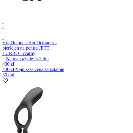
Hot Octopuss
Hot Octopuss -
pierścień na penisa JETT
TURBO - czarny
Na magazynie:
5-7
dni
430 zł
430 zł
Najniższa cena za ostatnie
30 dni.