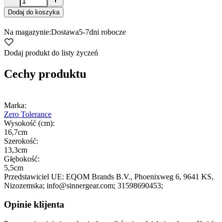
Dodaj do koszyka
Na magazynie:
Dostawa
5-7
dni robocze
Dodaj produkt do listy życzeń
Cechy produktu
Marka:
Zero Tolerance
Wysokość (cm):
16,7cm
Szerokość:
13,3cm
Głębokość:
5,5cm
Przedstawiciel UE:
EQOM Brands B.V.
, Phoenixweg 6
, 9641 KS
,
Nizozemska;
info@sinnergear.com;
31598690453;
Opinie klijenta