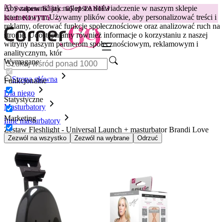
Aby zapewnić jak najlepsze doświadczenie w naszym sklepie
😽
Svakom Klitty: 65 zł TANIEJ
internetowym.
Używamy plików cookie, aby personalizować treści i
Kod: KLITTY →
reklamy, oferować funkcje społecznościowe oraz analizować ruch na
stronie. Udostępniamy również informacje o korzystaniu z naszej
witryny naszym partnerom społecznościowym, reklamowym i
analitycznym, któr
Wymagane
Strona główna
Funkcjonalne
Dla niego
Statystyczne
Masturbatory
Marketing
Inne masturbatory
Zestaw Fleshlight - Universal Launch + masturbator Brandi Love
Vagina + lubrykant
Zezwól na wszystko
Zezwól na wybrane
Odrzuć