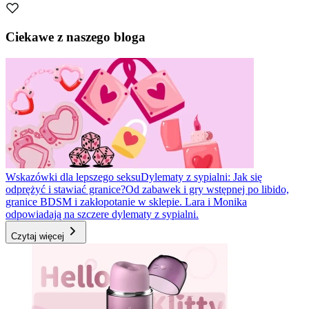
Ciekawe z naszego bloga
Wskazówki dla lepszego seksu
Dylematy z sypialni: Jak się
odprężyć i stawiać granice?
Od zabawek i gry wstępnej po libido,
granice BDSM i zakłopotanie w sklepie. Lara i Monika
odpowiadają na szczere dylematy z sypialni.
Czytaj więcej