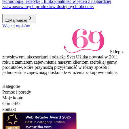
technologię, estetykę i funkcjonalność w jeden z najbardziej
zaawansowanych produktów dostępnych obecnie.
Czytaj więcej
Więcej wpisów
Sklep z
zmysłowymi akcesoriami i odzieżą Svet Užitka powstał w 2011
roku z zamiarem zapewnienia naszym klientom szerokiej gamy
produktów, które przynoszą przyjemność w różny sposób i
jednocześnie zapewniają doskonałe wrażenia zakupowe online.
Kategorie
Pomoc i porady
Moje konto
Corner69
kontakt