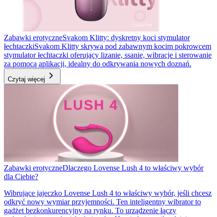
Zabawki erotyczne
Svakom Klitty: dyskretny koci stymulator
łechtaczki
Svakom Klitty skrywa pod zabawnym kocim pokrowcem
stymulator łechtaczki oferujący lizanie, ssanie, wibracje i sterowanie
za pomocą aplikacji, idealny do odkrywania nowych doznań.
Czytaj więcej
Zabawki erotyczne
Dlaczego Lovense Lush 4 to właściwy wybór
dla Ciebie?
Wibrujące jajeczko Lovense Lush 4 to właściwy wybór, jeśli chcesz
odkryć nowy wymiar przyjemności. Ten inteligentny wibrator to
gadżet bezkonkurencyjny na rynku. To urządzenie łączy