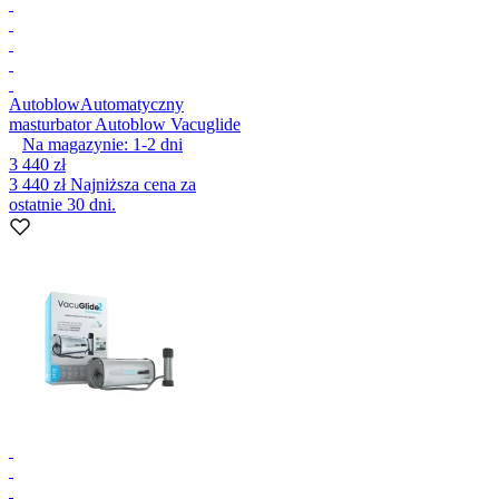
Autoblow
Automatyczny
masturbator Autoblow Vacuglide
Na magazynie:
1-2
dni
3 440 zł
3 440 zł
Najniższa cena za
ostatnie 30 dni.