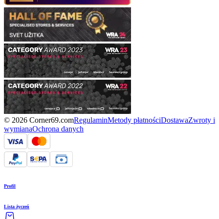
© 2026 Corner69.com
Regulamin
Metody płatności
Dostawa
Zwroty i
wymiana
Ochrona danych
Profil
Lista życzeń