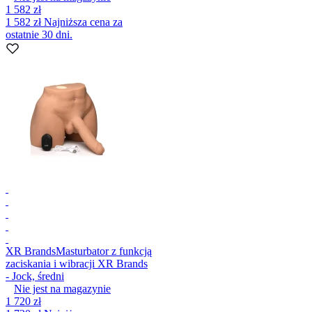
1 582 zł
1 582 zł
Najniższa cena za
ostatnie 30 dni.
XR Brands
Masturbator z funkcją
zaciskania i wibracji XR Brands
- Jock, średni
Nie jest na magazynie
1 720 zł