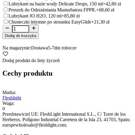
Lubrykant na bazie wody Delicate Drops, 150 ml
+42,80 zł
Proszek do Odzrażniania Masturbatora FPPR.
+68,60 zł
Lubrykant JO H2O, 120 ml
+85,80 zł
Chusteczki intymne po stosunku EasyGlide
+21,30 zł
Dodaj do koszyka
Na magazynie:
Dostawa
5-7
dni robocze
Dodaj produkt do listy życzeń
Cechy produktu
Marka:
Fleshlight
Waga:
0
Przedstawiciel UE:
FleshLight International S.L.
, C/ Torre de los
Herberos. Polígono Industrial Carretera de la Isla 23
, 41703
, Spain;
europewholesale@fleshlight.com;