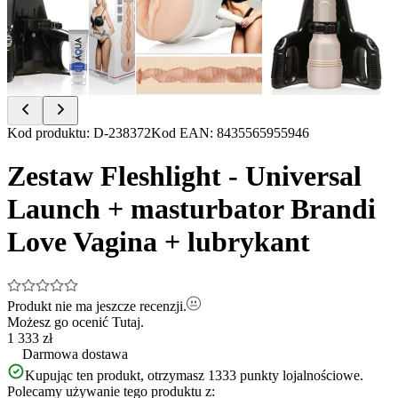
Item
Kod produktu
:
D-238372
Kod EAN
:
8435565955946
1
of
Zestaw Fleshlight - Universal
4
Launch + masturbator Brandi
Love Vagina + lubrykant
Produkt nie ma jeszcze recenzji.
Możesz go ocenić
Tutaj.
1 333 zł
Darmowa dostawa
Kupując ten produkt, otrzymasz
1333
punkty lojalnościowe.
Polecamy używanie tego produktu z: