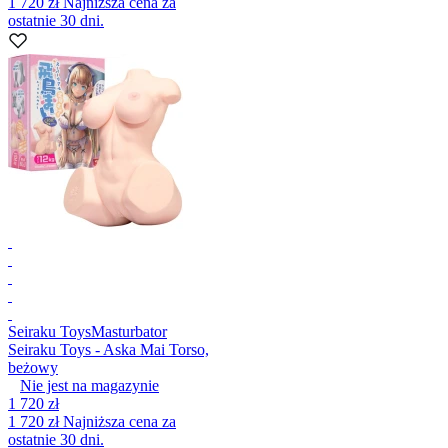
1 720 zł
Najniższa cena za
ostatnie 30 dni.
Seiraku Toys
Masturbator
Seiraku Toys - Aska Mai Torso,
beżowy
Nie jest na magazynie
1 720 zł
1 720 zł
Najniższa cena za
ostatnie 30 dni.