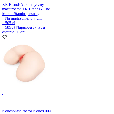
XR Brands
Automatyczny
masturbator XR Brands - The
Milker Stamina, czarny
Na magazynie:
5-7
dni
1 505 zł
1 505 zł
Najniższa cena za
ostatnie 30 dni.
Kokos
Masturbator Kokos 004