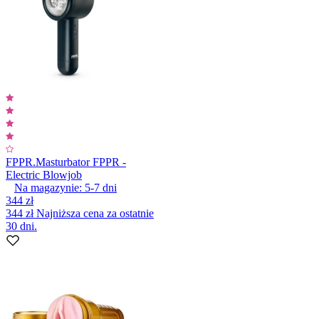
FPPR.
Masturbator FPPR -
Electric Blowjob
Na magazynie:
5-7
dni
344 zł
344 zł
Najniższa cena za ostatnie
30 dni.