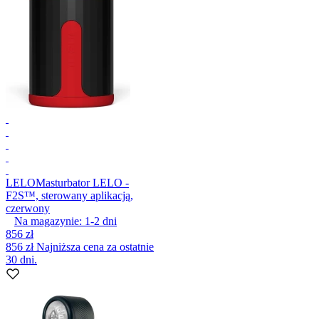
LELO
Masturbator LELO -
F2S™, sterowany aplikacją,
czerwony
Na magazynie:
1-2
dni
856 zł
856 zł
Najniższa cena za ostatnie
30 dni.