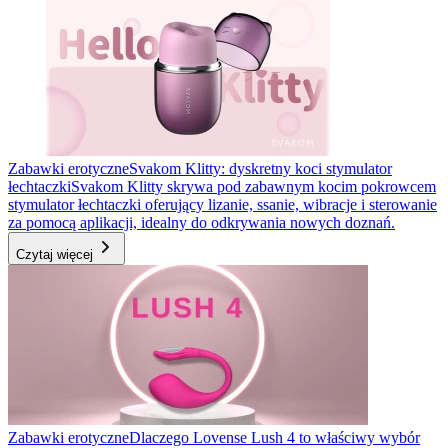
Zabawki erotyczne
Svakom Klitty: dyskretny koci stymulator
łechtaczki
Svakom Klitty skrywa pod zabawnym kocim pokrowcem
stymulator łechtaczki oferujący lizanie, ssanie, wibracje i sterowanie
za pomocą aplikacji, idealny do odkrywania nowych doznań.
Czytaj więcej
Zabawki erotyczne
Dlaczego Lovense Lush 4 to właściwy wybór