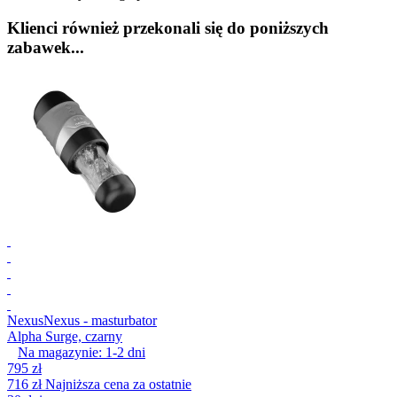
Klienci również przekonali się do poniższych
zabawek...
Nexus
Nexus - masturbator
Alpha Surge, czarny
Na magazynie:
1-2
dni
795 zł
716 zł
Najniższa cena za ostatnie