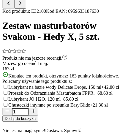
Item
Kod produktu
:
E32100
Kod EAN
:
6959633187630
1
of
Zestaw masturbatorów
5
Svakom - Hedy X, 5 szt.
Produkt nie ma jeszcze recenzji.
Możesz go ocenić
Tutaj.
163 zł
Kupując ten produkt, otrzymasz
163
punkty lojalnościowe.
Polecamy używanie tego produktu z:
Lubrykant na bazie wody Delicate Drops, 150 ml
+42,80 zł
Proszek do Odzrażniania Masturbatora FPPR.
+68,60 zł
Lubrykant JO H2O, 120 ml
+85,80 zł
Chusteczki intymne po stosunku EasyGlide
+21,30 zł
Dodaj do koszyka
Nie jest na magazynie!
Dostawa: Sprawdź