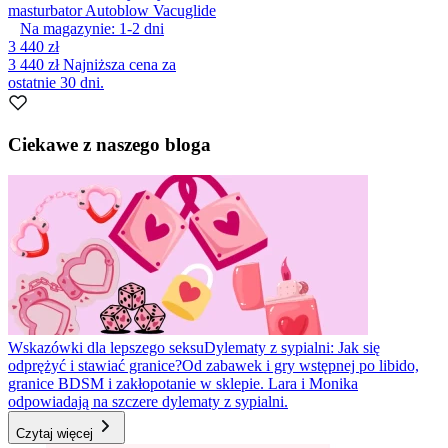
masturbator Autoblow Vacuglide
Na magazynie:
1-2
dni
3 440 zł
3 440 zł
Najniższa cena za
ostatnie 30 dni.
Ciekawe z naszego bloga
Wskazówki dla lepszego seksu
Dylematy z sypialni: Jak się
odprężyć i stawiać granice?
Od zabawek i gry wstępnej po libido,
granice BDSM i zakłopotanie w sklepie. Lara i Monika
odpowiadają na szczere dylematy z sypialni.
Czytaj więcej