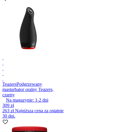
Teazers
Podgrzewany
masturbator oralny Teazers,
czarny
Na magazynie:
1-2
dni
309 zł
263 zł
Najniższa cena za ostatnie
30 dni.