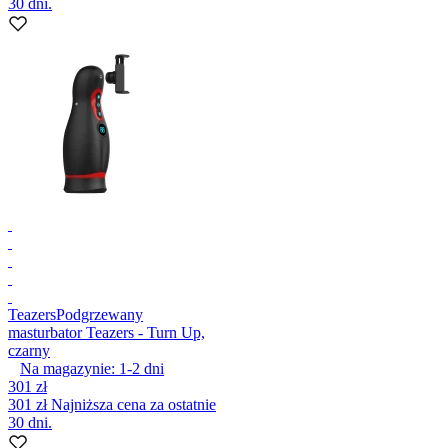
30 dni.
Teazers
Podgrzewany
masturbator Teazers - Turn Up,
czarny
Na magazynie:
1-2
dni
301 zł
301 zł
Najniższa cena za ostatnie
30 dni.