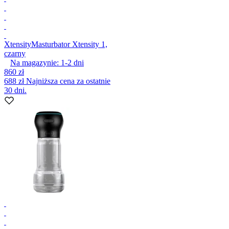
Xtensity
Masturbator Xtensity 1,
czarny
Na magazynie:
1-2
dni
860 zł
688 zł
Najniższa cena za ostatnie
30 dni.