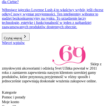
dla Ciebie?
Wibrujące jajeczko Lovense Lush 4 to właściwy wybór, jeśli chcesz
odkryć nowy wymiar przyjemności. Ten inteligentny wibrator to
gadżet bezkonkurencyjny na rynku. To urządzenie łączy
technologię, estetykę i funkcjonalność w jeden z najbardziej
zaawansowanych produktów dostępnych obecnie.
Czytaj więcej
Więcej wpisów
Sklep z
zmysłowymi akcesoriami i odzieżą Svet Užitka powstał w 2011
roku z zamiarem zapewnienia naszym klientom szerokiej gamy
produktów, które przynoszą przyjemność w różny sposób i
jednocześnie zapewniają doskonałe wrażenia zakupowe online.
Kategorie
Pomoc i porady
Moje konto