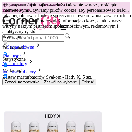
Aby zapewnić jak najlepsze doświadczenie w naszym sklepie
😽
Svakom Klitty: 65 zł TANIEJ
internetowym.
Używamy plików cookie, aby personalizować treści i
Kod: KLITTY →
reklamy, oferować funkcje społecznościowe oraz analizować ruch na
stronie. Udostępniamy również informacje o korzystaniu z naszej
witryny naszym partnerom społecznościowym, reklamowym i
analitycznym, któr
Wymagane
Strona główna
Funkcjonalne
Dla niego
Statystyczne
Masturbatory
Marketing
Inne masturbatory
Zestaw masturbatorów Svakom - Hedy X, 5 szt.
Zezwól na wszystko
Zezwól na wybrane
Odrzuć