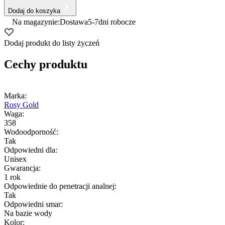
Dodaj do koszyka
Na magazynie:
Dostawa
5-7
dni robocze
Dodaj produkt do listy życzeń
Cechy produktu
Marka:
Rosy Gold
Waga:
358
Wodoodporność:
Tak
Odpowiedni dla:
Unisex
Gwarancja:
1 rok
Odpowiednie do penetracji analnej:
Tak
Odpowiedni smar:
Na bazie wody
Kolor: