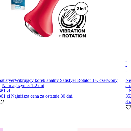
Satisfyer
Wibrujący korek analny Satisfyer Rotator 1+, czerwony
Ne
Na magazynie:
1-2
dni
an
361 zł
361 zł
Najniższa cena za ostatnie 30 dni.
35
35