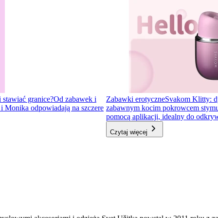
i stawiać granice?
Od zabawek i
Zabawki erotyczne
Svakom Klitty: d
a i Monika odpowiadają na szczere
zabawnym kocim pokrowcem stymulator
pomocą aplikacji, idealny do odkr
Czytaj więcej