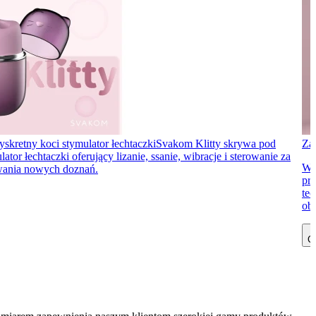
yskretny koci stymulator łechtaczki
Svakom Klitty skrywa pod
Za
 łechtaczki oferujący lizanie, ssanie, wibracje i sterowanie za
Wi
ywania nowych doznań.
prz
te
obe
Cz