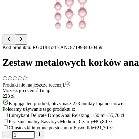
Item
Kod produktu
:
RG018
Kod EAN
:
8719934030459
1
of
Zestaw metalowych korków analn
9
Produkt nie ma jeszcze recenzji.
Możesz go ocenić
Tutaj.
223 zł
Kupując ten produkt, otrzymasz
223
punkty lojalnościowe.
Polecamy używanie tego produktu z:
Lubrykant Delicate Drops Anal Relaxing, 150 ml
+55,70 zł
Prysznic analny Easytoys Medium, Czarny
+85,80 zł
Chusteczki intymne po stosunku EasyGlide
+21,30 zł