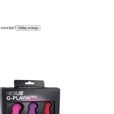
 rozwijać!
Oddaj mnenje