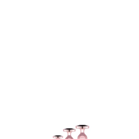
Item
1
of
9