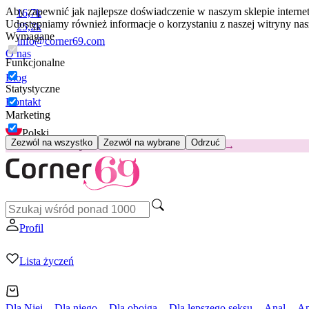
Aby zapewnić jak najlepsze doświadczenie w naszym sklepie intern
16,7k
Udostępniamy również informacje o korzystaniu z naszej witryny n
25,2k
Wymagane
info@corner69.com
O nas
Funkcjonalne
Blog
Statystyczne
Kontakt
Marketing
Polski
Zezwól na wszystko
Zezwól na wybrane
Odrzuć
😽
Svakom Klitty: 65 zł TANIEJ
Kod: KLITTY →
Profil
Lista życzeń
Dla Niej
Dla niego
Dla obojga
Dla lepszego seksu
Anal
Ap