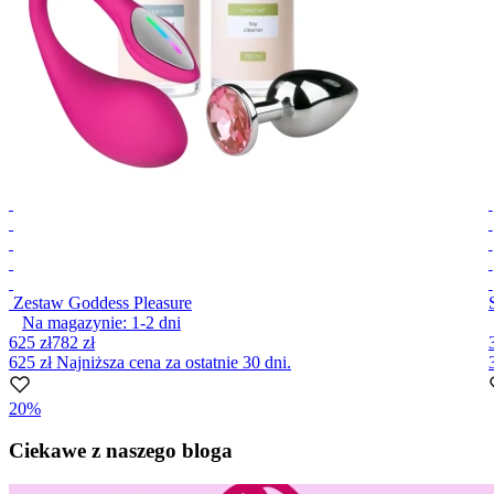
Zestaw Goddess Pleasure
Na magazynie:
1-2
dni
625 zł
782 zł
625 zł
Najniższa cena za ostatnie 30 dni.
20%
Item
1
Ciekawe z naszego bloga
of
10