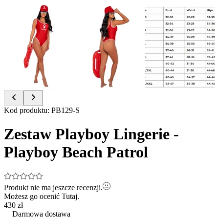
Item
Kod produktu
:
PB129-S
1
of
Zestaw Playboy Lingerie -
3
Playboy Beach Patrol
Produkt nie ma jeszcze recenzji.
Możesz go ocenić
Tutaj.
430 zł
Darmowa dostawa