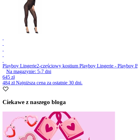
Playboy Lingerie
2-częściowy kostium Playboy Lingerie - Playboy B
Na magazynie:
5-7
dni
645 zł
484 zł
Najniższa cena za ostatnie 30 dni.
Item
1
Ciekawe z naszego bloga
of
1