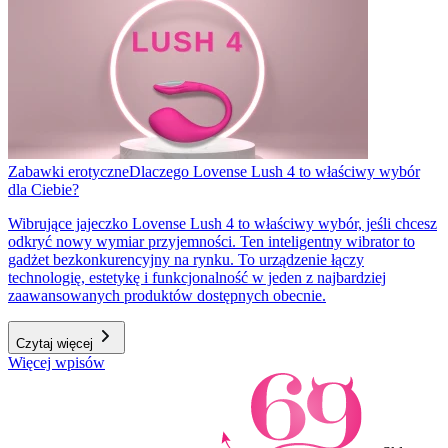
Zabawki erotyczne
Dlaczego Lovense Lush 4 to właściwy wybór
dla Ciebie?
Wibrujące jajeczko Lovense Lush 4 to właściwy wybór, jeśli chcesz
odkryć nowy wymiar przyjemności. Ten inteligentny wibrator to
gadżet bezkonkurencyjny na rynku. To urządzenie łączy
technologię, estetykę i funkcjonalność w jeden z najbardziej
zaawansowanych produktów dostępnych obecnie.
Czytaj więcej
Więcej wpisów