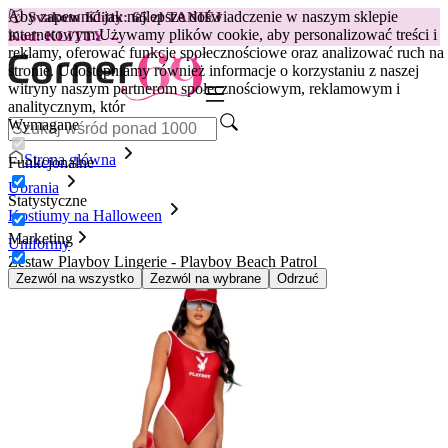
Aby zapewnić jak najlepsze doświadczenie w naszym sklepie
😽
Svakom Klitty: 65 zł TANIEJ
internetowym.
Używamy plików cookie, aby personalizować treści i
Kod: KLITTY →
reklamy, oferować funkcje społecznościowe oraz analizować ruch na
stronie. Udostępniamy również informacje o korzystaniu z naszej
witryny naszym partnerom społecznościowym, reklamowym i
analitycznym, któr
Wymagane
Strona główna
Funkcjonalne
Ubrania
Statystyczne
Kostiumy na Halloween
Marketing
Uniformy
Zestaw Playboy Lingerie - Playboy Beach Patrol
Zezwól na wszystko
Zezwól na wybrane
Odrzuć