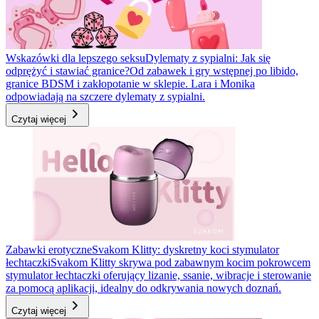
Wskazówki dla lepszego seksu
Dylematy z sypialni: Jak się
odprężyć i stawiać granice?
Od zabawek i gry wstępnej po libido,
granice BDSM i zakłopotanie w sklepie. Lara i Monika
odpowiadają na szczere dylematy z sypialni.
Czytaj więcej
Zabawki erotyczne
Svakom Klitty: dyskretny koci stymulator
łechtaczki
Svakom Klitty skrywa pod zabawnym kocim pokrowcem
stymulator łechtaczki oferujący lizanie, ssanie, wibracje i sterowanie
za pomocą aplikacji, idealny do odkrywania nowych doznań.
Czytaj więcej