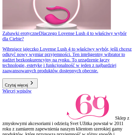
Zabawki erotyczne
Dlaczego Lovense Lush 4 to właściwy wybór
dla Ciebie?
Wibrujące jajeczko Lovense Lush 4 to właściwy wybór, jeśli chcesz
odkryć nowy wymiar przyjemności. Ten inteligentny wibrator to
gadżet bezkonkurencyjny na rynku. To urządzenie łączy
technologię, estetykę i funkcjonalność w jeden z najbardziej
zaawansowanych produktów dostępnych obecnie.
Czytaj więcej
Więcej wpisów
Sklep z
zmysłowymi akcesoriami i odzieżą Svet Užitka powstał w 2011
roku z zamiarem zapewnienia naszym klientom szerokiej gamy
produktów, które przynoszą przyjemność w różny sposób i