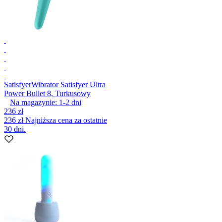
Satisfyer
Wibrator Satisfyer Ultra
Power Bullet 8, Turkusowy
Na magazynie:
1-2
dni
236 zł
236 zł
Najniższa cena za ostatnie
30 dni.