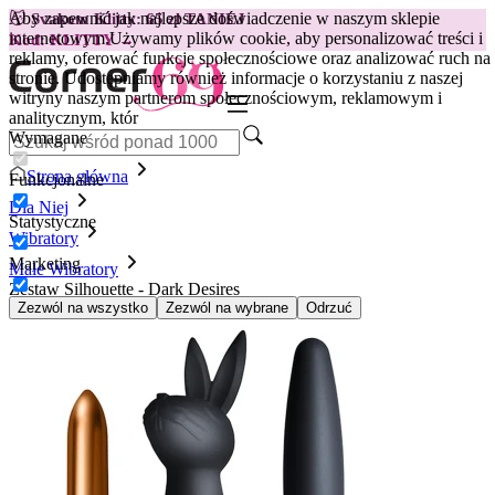
Aby zapewnić jak najlepsze doświadczenie w naszym sklepie
😽
Svakom Klitty: 65 zł TANIEJ
internetowym.
Używamy plików cookie, aby personalizować treści i
Kod: KLITTY →
reklamy, oferować funkcje społecznościowe oraz analizować ruch na
stronie. Udostępniamy również informacje o korzystaniu z naszej
witryny naszym partnerom społecznościowym, reklamowym i
analitycznym, któr
Wymagane
Strona główna
Funkcjonalne
Dla Niej
Statystyczne
Wibratory
Marketing
Małe Wibratory
Zestaw Silhouette - Dark Desires
Zezwól na wszystko
Zezwól na wybrane
Odrzuć