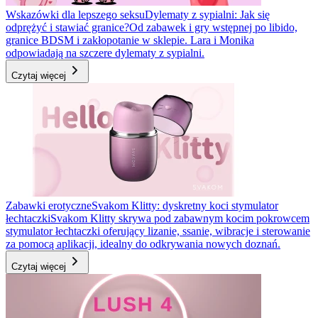
Wskazówki dla lepszego seksu
Dylematy z sypialni: Jak się
odprężyć i stawiać granice?
Od zabawek i gry wstępnej po libido,
granice BDSM i zakłopotanie w sklepie. Lara i Monika
odpowiadają na szczere dylematy z sypialni.
Czytaj więcej
Zabawki erotyczne
Svakom Klitty: dyskretny koci stymulator
łechtaczki
Svakom Klitty skrywa pod zabawnym kocim pokrowcem
stymulator łechtaczki oferujący lizanie, ssanie, wibracje i sterowanie
za pomocą aplikacji, idealny do odkrywania nowych doznań.
Czytaj więcej