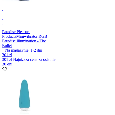
Paradise Pleasure
Products
Miniwibrator RGB
Paradise Illumination - The
Bullet
Na magazynie:
1-2
dni
301 zł
301 zł
Najniższa cena za ostatnie
30 dni.