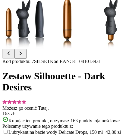
Item
Kod produktu
:
7SILSET
Kod EAN
:
811041013931
1
of
Zestaw Silhouette - Dark
8
Desires
Możesz go ocenić
Tutaj.
163 zł
Kupując ten produkt, otrzymasz
163
punkty lojalnościowe.
Polecamy używanie tego produktu z:
Lubrykant na bazie wody Delicate Drops, 150 ml
+42,80 zł