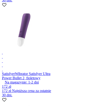
30 dni.
Satisfyer
Wibrator Satisfyer Ultra
Power Bullet 2, fioletowy
Na magazynie:
1-2
dni
172 zł
172 zł
Najniższa cena za ostatnie
30 dni.