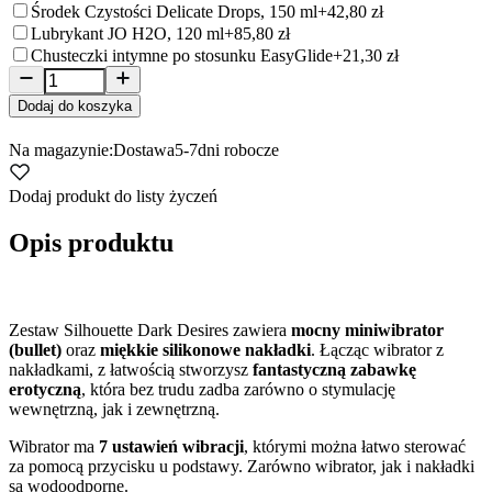
Środek Czystości Delicate Drops, 150 ml
+42,80 zł
Lubrykant JO H2O, 120 ml
+85,80 zł
Chusteczki intymne po stosunku EasyGlide
+21,30 zł
Dodaj do koszyka
Na magazynie:
Dostawa
5-7
dni robocze
Dodaj produkt do listy życzeń
Opis produktu
Zestaw Silhouette Dark Desires zawiera
mocny miniwibrator
(bullet)
oraz
miękkie silikonowe nakładki
. Łącząc wibrator z
nakładkami, z łatwością stworzysz
fantastyczną zabawkę
erotyczną
, która bez trudu zadba zarówno o stymulację
wewnętrzną, jak i zewnętrzną.
Wibrator ma
7 ustawień wibracji
, którymi można łatwo sterować
za pomocą przycisku u podstawy. Zarówno wibrator, jak i nakładki
są wodoodporne.