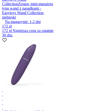
Collection
Zestaw mini-masażera
typu wand z nasadkami -
Easytoys Wand Collection,
niebieski
Na magazynie:
1-2
dni
172 zł
172 zł
Najniższa cena za ostatnie
30 dni.