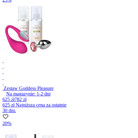
Zestaw Goddess Pleasure
Na magazynie:
1-2
dni
625 zł
782 zł
625 zł
Najniższa cena za ostatnie
30 dni.
20%