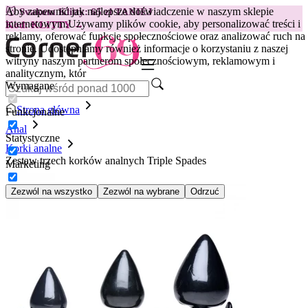
Aby zapewnić jak najlepsze doświadczenie w naszym sklepie
😽
Svakom Klitty: 65 zł TANIEJ
internetowym.
Używamy plików cookie, aby personalizować treści i
Kod: KLITTY →
reklamy, oferować funkcje społecznościowe oraz analizować ruch na
stronie. Udostępniamy również informacje o korzystaniu z naszej
witryny naszym partnerom społecznościowym, reklamowym i
analitycznym, któr
Wymagane
Strona główna
Funkcjonalne
Anal
Statystyczne
Korki analne
Zestaw trzech korków analnych Triple Spades
Marketing
Zezwól na wszystko
Zezwól na wybrane
Odrzuć