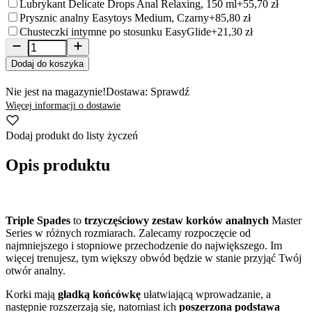
Lubrykant Delicate Drops Anal Relaxing, 150 ml
+55,70 zł
Prysznic analny Easytoys Medium, Czarny
+85,80 zł
Chusteczki intymne po stosunku EasyGlide
+21,30 zł
Dodaj do koszyka
Nie jest na magazynie!
Dostawa: Sprawdź
Więcej informacji o dostawie
Dodaj produkt do listy życzeń
Opis produktu
Triple Spades
to
trzyczęściowy zestaw korków analnych
Master
Series w różnych rozmiarach. Zalecamy rozpoczęcie od
najmniejszego i stopniowe przechodzenie do największego. Im
więcej trenujesz, tym większy obwód będzie w stanie przyjąć Twój
otwór analny.
Korki mają
gładką końcówkę
ułatwiającą wprowadzanie, a
następnie rozszerzają się, natomiast ich
poszerzona podstawa