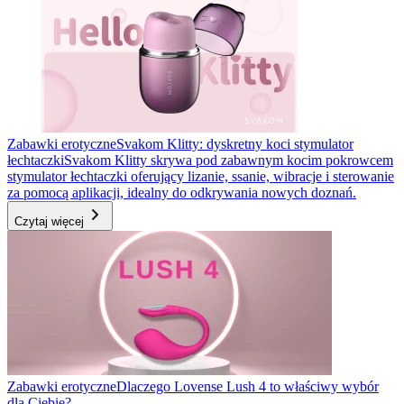
Zabawki erotyczne
Svakom Klitty: dyskretny koci stymulator
łechtaczki
Svakom Klitty skrywa pod zabawnym kocim pokrowcem
stymulator łechtaczki oferujący lizanie, ssanie, wibracje i sterowanie
za pomocą aplikacji, idealny do odkrywania nowych doznań.
Czytaj więcej
Zabawki erotyczne
Dlaczego Lovense Lush 4 to właściwy wybór
dla Ciebie?