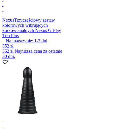
Nexus
Trzyczęściowy zestaw
kolorowych wibrujących
korków analnych Nexus G-Play
Trio Plus
Na magazynie:
1-2
dni
352 zł
352 zł
Najniższa cena za ostatnie
30 dni.