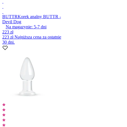
BUTTR
Korek analny BUTTR -
Devil Dog
Na magazynie:
5-7
dni
223 zł
223 zł
Najniższa cena za ostatnie
30 dni.