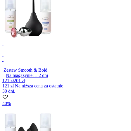
Zestaw Smooth & Bold
Na magazynie:
1-2
dni
121 zł
201 zł
121 zł
Najniższa cena za ostatnie
30 dni.
40%