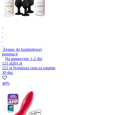
Zestaw do komfortowej
penetracji
Na magazynie:
1-2
dni
121 zł
201 zł
121 zł
Najniższa cena za ostatnie
30 dni.
40%