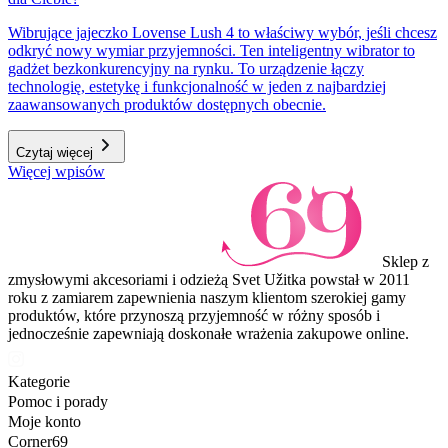
Wibrujące jajeczko Lovense Lush 4 to właściwy wybór, jeśli chcesz
odkryć nowy wymiar przyjemności. Ten inteligentny wibrator to
gadżet bezkonkurencyjny na rynku. To urządzenie łączy
technologię, estetykę i funkcjonalność w jeden z najbardziej
zaawansowanych produktów dostępnych obecnie.
Czytaj więcej
Więcej wpisów
Sklep z
zmysłowymi akcesoriami i odzieżą Svet Užitka powstał w 2011
roku z zamiarem zapewnienia naszym klientom szerokiej gamy
produktów, które przynoszą przyjemność w różny sposób i
jednocześnie zapewniają doskonałe wrażenia zakupowe online.
Kategorie
Pomoc i porady
Moje konto
Corner69