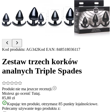
Item
Kod produktu
:
AG342
Kod EAN
:
848518036117
1
of
Zestaw trzech korków
3
analnych Triple Spades
Produkt nie ma jeszcze recenzji.
Możesz go ocenić
Tutaj.
85,80 zł
Kupując ten produkt, otrzymasz
85
punkty lojalnościowe.
Polecamy używanie tego produktu z: