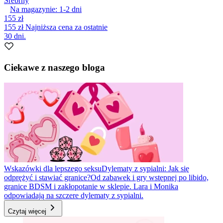
Srebrny
Na magazynie:
1-2
dni
155 zł
155 zł
Najniższa cena za ostatnie
30 dni.
Ciekawe z naszego bloga
Wskazówki dla lepszego seksu
Dylematy z sypialni: Jak się
odprężyć i stawiać granice?
Od zabawek i gry wstępnej po libido,
granice BDSM i zakłopotanie w sklepie. Lara i Monika
odpowiadają na szczere dylematy z sypialni.
Czytaj więcej