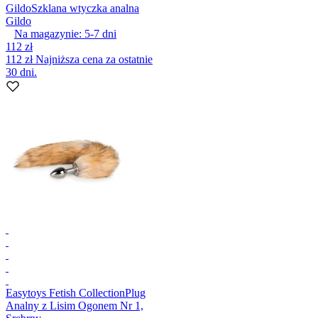
Gildo
Szklana wtyczka analna
Gildo
Na magazynie:
5-7
dni
112 zł
112 zł
Najniższa cena za ostatnie
30 dni.
Easytoys Fetish Collection
Plug
Analny z Lisim Ogonem Nr 1,