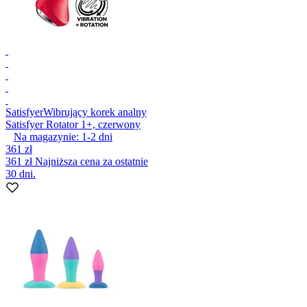
Satisfyer
Wibrujący korek analny
Satisfyer Rotator 1+, czerwony
Na magazynie:
1-2
dni
361 zł
361 zł
Najniższa cena za ostatnie
30 dni.