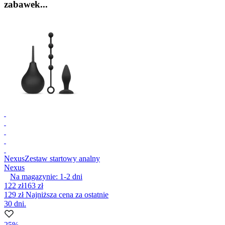
zabawek...
Nexus
Zestaw startowy analny
Nexus
Na magazynie:
1-2
dni
122 zł
163 zł
129 zł
Najniższa cena za ostatnie
30 dni.
25%