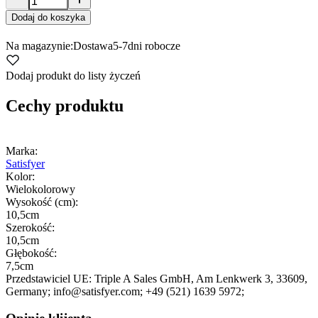
Dodaj do koszyka
Na magazynie:
Dostawa
5-7
dni robocze
Dodaj produkt do listy życzeń
Cechy produktu
Marka:
Satisfyer
Kolor:
Wielokolorowy
Wysokość (cm):
10,5cm
Szerokość:
10,5cm
Głębokość:
7,5cm
Przedstawiciel UE:
Triple A Sales GmbH
, Am Lenkwerk 3
, 33609
,
Germany;
info@satisfyer.com;
+49 (521) 1639 5972;