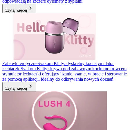
odpowiadają na szczere dylematy z sypialni.
Czytaj więcej
Zabawki erotyczne
Svakom Klitty: dyskretny koci stymulator
łechtaczki
Svakom Klitty skrywa pod zabawnym kocim pokrowcem
stymulator łechtaczki oferujący lizanie, ssanie, wibracje i sterowanie
za pomocą aplikacji, idealny do odkrywania nowych doznań.
Czytaj więcej