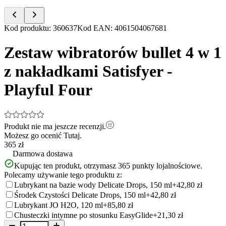
Item
Kod produktu
:
360637
Kod EAN
:
4061504067681
1
of
Zestaw wibratorów bullet 4 w 1
5
z nakładkami Satisfyer -
Playful Four
Produkt nie ma jeszcze recenzji.
Możesz go ocenić
Tutaj.
365 zł
Darmowa dostawa
Kupując ten produkt, otrzymasz
365
punkty lojalnościowe.
Polecamy używanie tego produktu z:
Lubrykant na bazie wody Delicate Drops, 150 ml
+42,80 zł
Środek Czystości Delicate Drops, 150 ml
+42,80 zł
Lubrykant JO H2O, 120 ml
+85,80 zł
Chusteczki intymne po stosunku EasyGlide
+21,30 zł