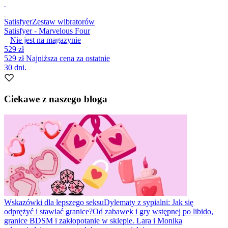
Satisfyer
Zestaw wibratorów
Satisfyer - Marvelous Four
Nie jest na magazynie
529 zł
529 zł
Najniższa cena za ostatnie
30 dni.
Ciekawe z naszego bloga
Wskazówki dla lepszego seksu
Dylematy z sypialni: Jak się
odprężyć i stawiać granice?
Od zabawek i gry wstępnej po libido,
granice BDSM i zakłopotanie w sklepie. Lara i Monika