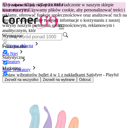
Aby zapewnić jak najlepsze doświadczenie w naszym sklepie
😽
Svakom Klitty: 65 zł TANIEJ
internetowym.
Używamy plików cookie, aby personalizować treści i
Kod: KLITTY →
reklamy, oferować funkcje społecznościowe oraz analizować ruch na
stronie. Udostępniamy również informacje o korzystaniu z naszej
witryny naszym partnerom społecznościowym, reklamowym i
analitycznym, któr
Wymagane
Strona główna
Funkcjonalne
Dla Niej
Statystyczne
Wibratory
Marketing
Małe Wibratory
Zestaw wibratorów bullet 4 w 1 z nakładkami Satisfyer - Playful
Four
Zezwól na wszystko
Zezwól na wybrane
Odrzuć