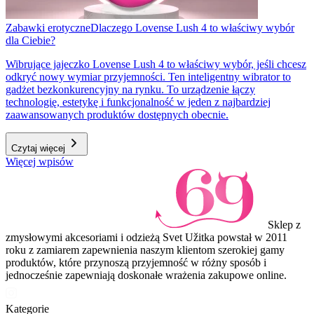
Zabawki erotyczne
Dlaczego Lovense Lush 4 to właściwy wybór
dla Ciebie?
Wibrujące jajeczko Lovense Lush 4 to właściwy wybór, jeśli chcesz
odkryć nowy wymiar przyjemności. Ten inteligentny wibrator to
gadżet bezkonkurencyjny na rynku. To urządzenie łączy
technologię, estetykę i funkcjonalność w jeden z najbardziej
zaawansowanych produktów dostępnych obecnie.
Czytaj więcej
Więcej wpisów
Sklep z
zmysłowymi akcesoriami i odzieżą Svet Užitka powstał w 2011
roku z zamiarem zapewnienia naszym klientom szerokiej gamy
produktów, które przynoszą przyjemność w różny sposób i
jednocześnie zapewniają doskonałe wrażenia zakupowe online.
Kategorie